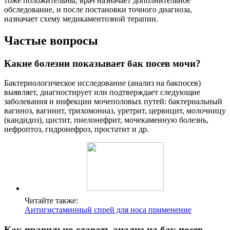
тоже положительны, врач назначает дополнительное
обследование, и после постановки точного диагноза,
назначает схему медикаментозной терапии.
Частые вопросы
Какие болезни показывает бак посев мочи?
Бактериологическое исследование (анализ на бакпосев)
выявляет, диагностирует или подтверждает следующие
заболевания и инфекции мочеполовых путей: бактериальный
вагиноз, вагинит, трихомониаз, уретрит, цервицит, молочницу
(кандидоз), цистит, пиелонефрит, мочекаменную болезнь,
нефроптоз, гидронефроз, простатит и др.
Читайте также:
Антигистаминный спрей для носа применение
Как правильно сдавать анализ на бак посев