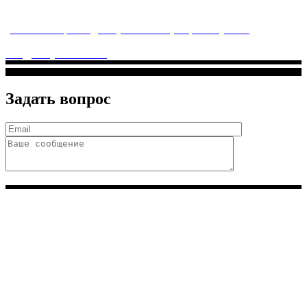
заботится о детском здоровье и оказывает медицинские
услуги высочайшего качества.
ул. Святоозерская д. 15 (м. Выхино) мкр. Кожухово
(м. ул
Дмитриевского, м. Лухмановская)
info@solnyshkomed.ru
Задать вопрос