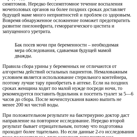
симптомов. Нередко бессимптомное течение воспаления
мочеполовых органов на более поздних сроках доставляет
будущей маме много неприятностей и проблем со здоровьем.
Вовремя обнаруженное осложнение поможет предотвратить
развитие пиелонефрита, геморрагического цистита и
запущенного уретрита.
Бак посев мочи при беременности – необходимая
мера обследования, сдаваемая будущей мамой
дважды.
Правила сбора урины у беременных не отличаются от
алгоритма действий остальных пациентов. Немаловажным
условием является использование стерильного контейнера,
поэтому лучше тару приобретать в аптеке. Если на поздних
сроках женщина ходит по малой нужде посреди ночи, то
рекомендуется поставить будильник и посетить туалет за 5—6
часов до сбора. После мочеиспускания важно выпить не
менее 200 мл чистой воды.
При положительном результате на бактериурию доктор даст
направление на повторное исследование. Нередко второй
результат бывает отрицательным, потому что подготовка
проходит более тщательно. Но если данные 2-го исследования