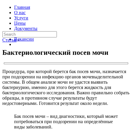
Главная
О нас
Услуги
Цены
Документы
Контакты
Вакансии
Статьи
›
Бактериологический посев мочи
Процедура, при которой берется бак посев мочи, назначается
при подозрении на инфекцию органов мочевыделительной
системы. В общем анализе мочи не удастся выявить
бактериурию, именно для этого берется жидкость для
бактериологического исследования. Важно правильно собрать
образцы, в противном случае результаты будут
недостоверными. Готовится результат около недели.
Бак посев мочи – вид диагностики, который может
потребоваться при подозрении на определённые
виды заболеваний.