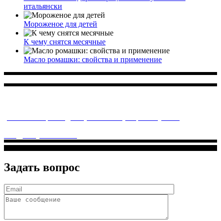
итальянски
Мороженое для детей
К чему снятся месячные
Масло ромашки: свойства и применение
Многопрофильное медицинское учреждение, которое
заботится о детском здоровье и оказывает медицинские
услуги высочайшего качества.
ул. Святоозерская д. 15 (м. Выхино) мкр. Кожухово
(м. ул
Дмитриевского, м. Лухмановская)
info@solnyshkomed.ru
Задать вопрос