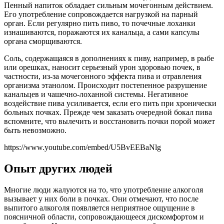
Пенный напиток обладает сильным мочегонным действием.
Его употребление сопровождается нагрузкой на парный
орган. Если регулярно пить пиво, то почечные лоханки
изнашиваются, поражаются их канальца, а сами капсулы
органа сморщиваются.
Соль, содержащаяся в дополнениях к пиву, например, в рыбе
или орешках, наносит серьезный урон здоровью почек, в
частности, из-за мочегонного эффекта пива и отравления
организма этанолом. Происходит постепенное разрушение
канальцев и чашечно-лоханной системы. Негативное
воздействие пива усиливается, если его пить при хронически
больных почках. Прежде чем заказать очередной бокал пива
вспомните, что вылечить и восстановить почки порой может
быть невозможно.
https://www.youtube.com/embed/U5BvEEBaNlg
Опыт других людей
Многие люди жалуются на то, что употребление алкоголя
вызывает у них боли в почках. Они отмечают, что после
выпитого алкоголя появляется неприятное ощущение в
поясничной области, сопровождающееся дискомфортом и