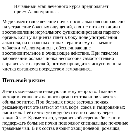
Начальный этап лечебного курса предполагает
прием Аллопуринола.
Медикаментозное лечение почек после алкоголя направлено
на устранение болевых ощущений, снятие интоксикации и
восстановление нормального функционирования парного
органа. Если у пациента тянет в боку поле употребления
алкоголя, на начальных этапах терапии ему назначают
таблетки «Аллопуринол», обеспечивающие
восстановительное и очищающее действие. При тяжелом
заболевании больная почка неспособна самостоятельно
справиться с нагрузкой, потому проводится искусственная
чистка организма посредством гемодиализа.
Питьевой режим
Лечить мочевыделительную систему непросто. Главным
методом очищения парного органа от токсинов является
обильное питье. При больных после застолья почках
рекомендуется отказаться от чая, кофе, соков и газированных
напитков. Пейте чистую воду без газа по стакану через
каждый час. Кроме этого, устранить обострение болезни и
поддержать больные почки позволяют специальные почечные
травяные чаи. В их состав входит хвощ полевой, ромашка,