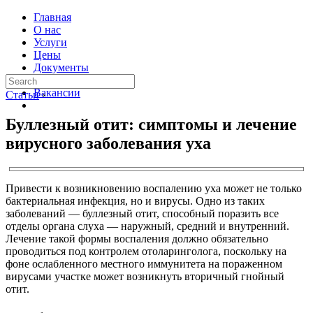
Главная
О нас
Услуги
Цены
Документы
Контакты
Вакансии
Статьи
›
Буллезный отит: симптомы и лечение
вирусного заболевания уха
Привести к возникновению воспалению уха может не только
бактериальная инфекция, но и вирусы. Одно из таких
заболеваний — буллезный отит, способный поразить все
отделы органа слуха — наружный, средний и внутренний.
Лечение такой формы воспаления должно обязательно
проводиться под контролем отоларинголога, поскольку на
фоне ослабленного местного иммунитета на пораженном
вирусами участке может возникнуть вторичный гнойный
отит.