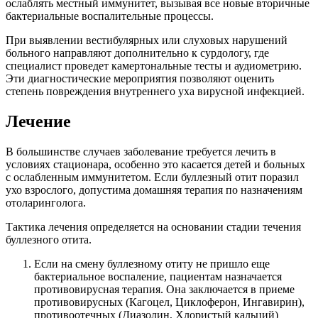
ослаблять местный иммунитет, вызывая все новые вторичные
бактериальные воспалительные процессы.
При выявлении вестибулярных или слуховых нарушений
больного направляют дополнительно к сурдологу, где
специалист проведет камертональные тесты и аудиометрию.
Эти диагностические мероприятия позволяют оценить
степень повреждения внутреннего уха вирусной инфекцией.
Лечение
В большинстве случаев заболевание требуется лечить в
условиях стационара, особенно это касается детей и больных
с ослабленным иммунитетом. Если буллезный отит поразил
ухо взрослого, допустима домашняя терапия по назначениям
отоларинголога.
Тактика лечения определяется на основании стадии течения
буллезного отита.
Если на смену буллезному отиту не пришло еще
бактериальное воспаление, пациентам назначается
противовирусная терапия. Она заключается в приеме
противовирусных (Кагоцел, Циклоферон, Ингавирин),
противоотечных (Диазолин, Хлористый кальций)