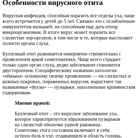
Особенности вирусного отита
Вирусная инфекция, способная поразить все отделы уха, чаще
всего встречается у детей до 5 лет. Связано это с ослабленным
иммунитетом малышей, не способным еще дать отпор
микроорганизмам. В итоге вирус может поразить все
слизистые лор-органов, в том числе и те, которые выстилают
полости органа слуха.
Буллезный отит развивается невероятно стремительно с
проявлением яркой симптоматики. Чаще всего страдает
только один орган слуха, редко заболевание становится
двусторонним. Специфическому названию патология
«обязана» основному своему проявлению — на слизистых и
кожных покровах, пораженных вирусом, вырастают так
называемые «буллы» — пузырьки, наполненные кровянистым
содержимым.
Мнение врачей:
Буллезный отит – это вирусное заболевание уха,
которое характеризуется образованием пузырьков
на слизистой оболочке ушной раковины.
Симптомы этого состояния включают в себя
острую боль в ухе, отдавающую в область головы,