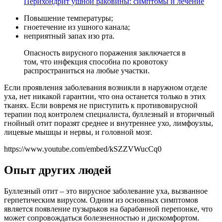
Перихондрит ушной раковины: симптомы и лечение
Повышение температуры;
гноетечение из ушного канала;
неприятный запах изо рта.
Опасность вирусного поражения заключается в
том, что инфекция способна по кровотоку
распространиться на любые участки.
Если проявления заболевания возникли в наружном отделе
уха, нет никакой гарантии, что она останется только в этих
тканях. Если вовремя не приступить к противовирусной
терапии под контролем специалиста, буллезный и вторичный
гнойный отит поразят среднее и внутреннее ухо, лимфоузлы,
лицевые мышцы и нервы, и головной мозг.
https://www.youtube.com/embed/kSZZVWucCq0
Опыт других людей
Буллезный отит – это вирусное заболевание уха, вызванное
герпетическим вирусом. Одним из основных симптомов
является появление пузырьков на барабанной перепонке, что
может сопровождаться болезненностью и дискомфортом.