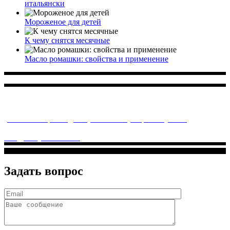
итальянски
Мороженое для детей
К чему снятся месячные
Масло ромашки: свойства и применение
Многопрофильное медицинское учреждение, которое
заботится о детском здоровье и оказывает медицинские
услуги высочайшего качества.
ул. Святоозерская д. 15 (м. Выхино) мкр. Кожухово
(м. ул
Дмитриевского, м. Лухмановская)
info@solnyshkomed.ru
Задать вопрос