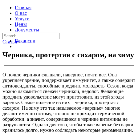
Главная
О нас
Услуги
Цены
Документы
Контакты
Вакансии
Статьи
›
Черника, протертая с сахаром, на зиму
О пользе черники слышали, наверное, почти все. Она
укрепляет зрение, поддерживает иммунитет, а также содержит
антиоксиданты, способные продлить молодость. Сезон, когда
можно лакомиться свежей черникой, недолог. Желающие
продлить удовольствие могут приготовить из этой ягоды
варенье. Самое полезное из них – черника, протертая с
сахаром. На зиму это так называемое «варенье» многие
делают именно потому, что оно не проходит термической
обработки, а значит, содержащиеся в чернике витамины не
разрушаются. Однако для того, чтобы такое варенье без варки
хранилось долго, нужно соблюдать некоторые рекомендации.