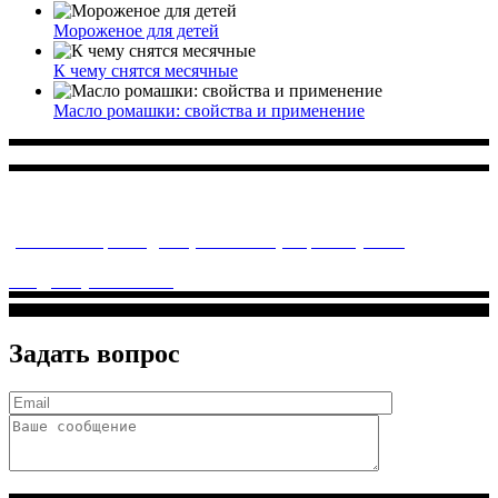
Мороженое для детей
К чему снятся месячные
Масло ромашки: свойства и применение
Многопрофильное медицинское учреждение, которое
заботится о детском здоровье и оказывает медицинские
услуги высочайшего качества.
ул. Святоозерская д. 15 (м. Выхино) мкр. Кожухово
(м. ул
Дмитриевского, м. Лухмановская)
info@solnyshkomed.ru
Задать вопрос