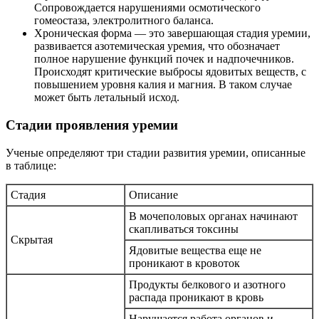
Сопровождается нарушениями осмотического
гомеостаза, электролитного баланса.
Хроническая форма — это завершающая стадия уремии,
развивается азотемическая уремия, что обозначает
полное нарушение функций почек и надпочечников.
Происходят критические выбросы ядовитых веществ, с
повышением уровня калия и магния. В таком случае
может быть летальный исход.
Стадии проявления уремии
Ученые определяют три стадии развития уремии, описанные
в таблице:
Стадия
Описание
В мочеполовых органах начинают
скапливаться токсины
Скрытая
Ядовитые вещества еще не
проникают в кровоток
Продукты белкового и азотного
распада проникают в кровь
Нарушается работа органов и