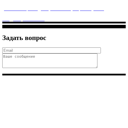
услуги высочайшего качества.
ул. Святоозерская д. 15 (м. Выхино) мкр. Кожухово
(м. ул
Дмитриевского, м. Лухмановская)
info@solnyshkomed.ru
Задать вопрос