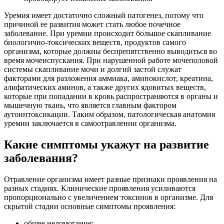
Уремия имеет достаточно сложный патогенез, потому что
причиной ее развития может стать любое почечное
заболевание. При уремии происходит большое скапливание
биологично-токсических веществ, продуктов самого
организма, которые должны беспрепятственно выводиться во
время мочеиспускания. При нарушенной работе мочеполовой
системы скапливание мочи и долгий застой служат
факторами для разложения аммиака, аминокислот, креатина,
алифатических аминов, а также других ядовитых веществ,
которые при попадании в кровь распространяются в органы и
мышечную ткань, что является главным фактором
аутоинтоксикации. Таким образом, патологическая анатомия
уремии заключается в самоотравлении организма.
Какие симптомы укажут на развитие
заболевания?
Отравление организма имеет разные признаки проявления на
разных стадиях. Клинические проявления усиливаются
пропорционально с увеличением токсинов в организме. Для
скрытой стадии основные симптомы проявления:
общее недомогание;