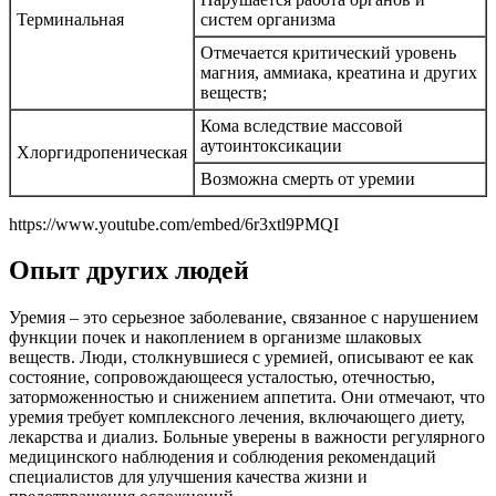
Терминальная
систем организма
Отмечается критический уровень
магния, аммиака, креатина и других
веществ;
Кома вследствие массовой
аутоинтоксикации
Хлоргидропеническая
Возможна смерть от уремии
https://www.youtube.com/embed/6r3xtl9PMQI
Опыт других людей
Уремия – это серьезное заболевание, связанное с нарушением
функции почек и накоплением в организме шлаковых
веществ. Люди, столкнувшиеся с уремией, описывают ее как
состояние, сопровождающееся усталостью, отечностью,
заторможенностью и снижением аппетита. Они отмечают, что
уремия требует комплексного лечения, включающего диету,
лекарства и диализ. Больные уверены в важности регулярного
медицинского наблюдения и соблюдения рекомендаций
специалистов для улучшения качества жизни и