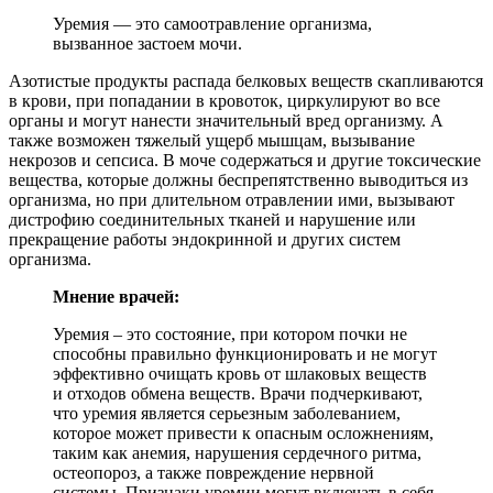
Уремия — это самоотравление организма,
вызванное застоем мочи.
Азотистые продукты распада белковых веществ скапливаются
в крови, при попадании в кровоток, циркулируют во все
органы и могут нанести значительный вред организму. А
также возможен тяжелый ущерб мышцам, вызывание
некрозов и сепсиса. В моче содержаться и другие токсические
вещества, которые должны беспрепятственно выводиться из
организма, но при длительном отравлении ими, вызывают
дистрофию соединительных тканей и нарушение или
прекращение работы эндокринной и других систем
организма.
Мнение врачей:
Уремия – это состояние, при котором почки не
способны правильно функционировать и не могут
эффективно очищать кровь от шлаковых веществ
и отходов обмена веществ. Врачи подчеркивают,
что уремия является серьезным заболеванием,
которое может привести к опасным осложнениям,
таким как анемия, нарушения сердечного ритма,
остеопороз, а также повреждение нервной
системы. Признаки уремии могут включать в себя