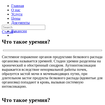
Главная
О нас
Услуги
Цены
Документы
Контакты
Вакансии
Статьи
›
Что такое уремия?
Системное поражение органов продуктами белкового распада
организма называется уремией. Стадии уремии разделены на
хронический и обостренный синдром. Аутоинтоксикация
выражается вследствие ненормальной работы почек,
образуется застой мочи в мочевыводящих путях, при
длительном застое продукты белкового распада (ядовитые для
организма) попадают в кровь, вызывая системную
интоксикацию.
Что такое уремия?