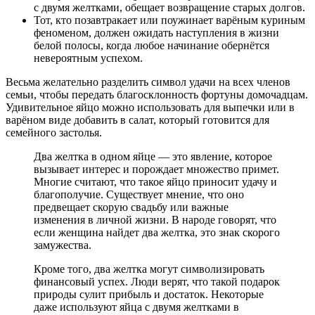
с двумя желтками, обещает возвращение старых долгов.
Тот, кто позавтракает или поужинает варёным куриным
феноменом, должен ожидать наступления в жизни
белой полосы, когда любое начинание обернётся
невероятным успехом.
Весьма желательно разделить символ удачи на всех членов
семьи, чтобы передать благосклонность фортуны домочадцам.
Удивительное яйцо можно использовать для выпечки или в
варёном виде добавить в салат, который готовится для
семейного застолья.
Два желтка в одном яйце — это явление, которое
вызывает интерес и порождает множество примет.
Многие считают, что такое яйцо приносит удачу и
благополучие. Существует мнение, что оно
предвещает скорую свадьбу или важные
изменения в личной жизни. В народе говорят, что
если женщина найдет два желтка, это знак скорого
замужества.
Кроме того, два желтка могут символизировать
финансовый успех. Люди верят, что такой подарок
природы сулит прибыль и достаток. Некоторые
даже используют яйца с двумя желтками в