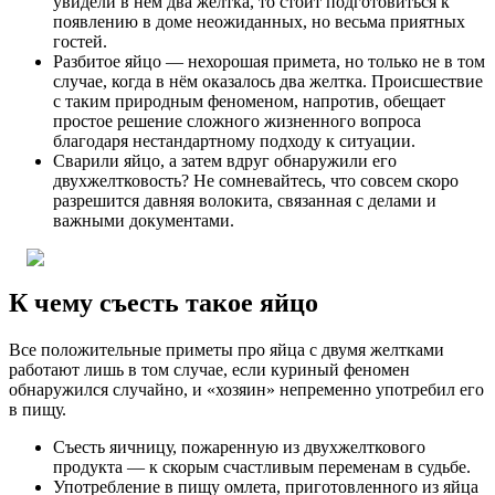
увидели в нём два желтка, то стоит подготовиться к
появлению в доме неожиданных, но весьма приятных
гостей.
Разбитое яйцо — нехорошая примета, но только не в том
случае, когда в нём оказалось два желтка. Происшествие
с таким природным феноменом, напротив, обещает
простое решение сложного жизненного вопроса
благодаря нестандартному подходу к ситуации.
Сварили яйцо, а затем вдруг обнаружили его
двухжелтковость? Не сомневайтесь, что совсем скоро
разрешится давняя волокита, связанная с делами и
важными документами.
К чему съесть такое яйцо
Все положительные приметы про яйца с двумя желтками
работают лишь в том случае, если куриный феномен
обнаружился случайно, и «хозяин» непременно употребил его
в пищу.
Съесть яичницу, пожаренную из двухжелткового
продукта — к скорым счастливым переменам в судьбе.
Употребление в пищу омлета, приготовленного из яйца