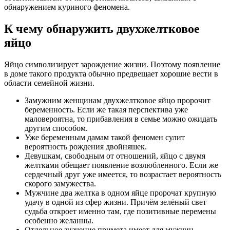
обнаружением куриного феномена.
К чему обнаружить двухжелтковое
яйцо
Яйцо символизирует зарождение жизни. Поэтому появление
в доме такого продукта обычно предвещает хорошие вести в
области семейной жизни.
Замужним женщинам двухжелтковое яйцо пророчит
беременность. Если же такая перспектива уже
маловероятна, то прибавления в семье можно ожидать
другим способом.
Уже беременным дамам такой феномен сулит
вероятность рождения двойняшек.
Девушкам, свободным от отношений, яйцо с двумя
желтками обещает появление возлюбленного. Если же
сердечный друг уже имеется, то возрастает вероятность
скорого замужества.
Мужчине два желтка в одном яйце пророчат крупную
удачу в одной из сфер жизни. Причём зелёный свет
судьба откроет именно там, где позитивные перемены
особенно желанны.
Отдельное значение примета имеет для мужчин,