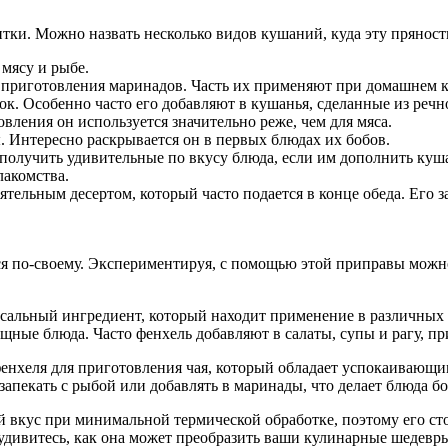
тки. Можно назвать несколько видов кушаний, куда эту пряност
 мясу и рыбе.
я приготовления маринадов. Часть их применяют при домашнем 
. Особенно часто его добавляют в кушанья, сделанные из речно
овления он используется значительно реже, чем для мяса.
Интересно раскрывается он в первых блюдах их бобов.
получить удивительные по вкусу блюда, если им дополнить куш
лакомства.
ельным десертом, который часто подается в конце обеда. Его за
ся по-своему. Экспериментируя, с помощью этой приправы можн
ерсальный ингредиент, который находит применение в различных
ощные блюда. Часто фенхель добавляют в салаты, супы и рагу, пр
енхеля для приготовления чая, который обладает успокаивающим
 запекать с рыбой или добавлять в маринады, что делает блюда 
й вкус при минимальной термической обработке, поэтому его сто
удивитесь, как она может преобразить ваши кулинарные шедевр