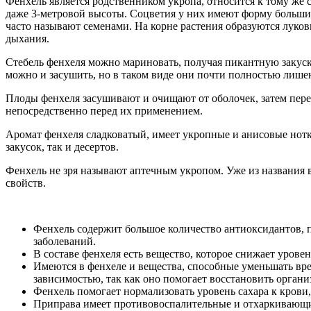
Фенхель является родственником укропа, относится к тому же с
даже 3-метровой высоты. Соцветия у них имеют форму больш
часто называют семенами. На корне растения образуются луков
дыхания.
Стебель фенхеля можно мариновать, получая пикантную закуск
можно и засушить, но в таком виде они почти полностью лишен
Плоды фенхеля засушивают и очищают от оболочек, затем пер
непосредственно перед их применением.
Аромат фенхеля сладковатый, имеет укропные и анисовые нотк
закусок, так и десертов.
Фенхель не зря называют аптечным укропом. Уже из названия в
свойств.
Фенхель содержит большое количество антиоксидантов, 
заболеваний.
В составе фенхеля есть вещество, которое снижает уровен
Имеются в фенхеле и вещества, способные уменьшать вр
зависимостью, так как оно помогает восстановить органи
Фенхель помогает нормализовать уровень сахара к крови,
Приправа имеет противовоспалительные и отхаркивающие 