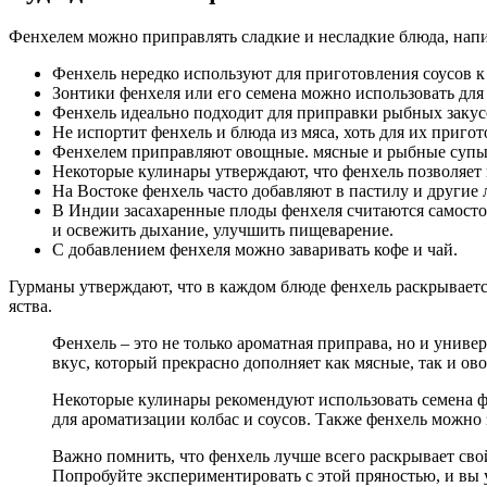
Фенхелем можно приправлять сладкие и несладкие блюда, напи
Фенхель нередко используют для приготовления соусов к
Зонтики фенхеля или его семена можно использовать дл
Фенхель идеально подходит для приправки рыбных закусок
Не испортит фенхель и блюда из мяса, хоть для их пригот
Фенхелем приправляют овощные. мясные и рыбные супы. 
Некоторые кулинары утверждают, что фенхель позволяет 
На Востоке фенхель часто добавляют в пастилу и другие 
В Индии засахаренные плоды фенхеля считаются самостоят
и освежить дыхание, улучшить пищеварение.
С добавлением фенхеля можно заваривать кофе и чай.
Гурманы утверждают, что в каждом блюде фенхель раскрывает
яства.
Фенхель – это не только ароматная приправа, но и унив
вкус, который прекрасно дополняет как мясные, так и ов
Некоторые кулинары рекомендуют использовать семена ф
для ароматизации колбас и соусов. Также фенхель можно
Важно помнить, что фенхель лучше всего раскрывает сво
Попробуйте экспериментировать с этой пряностью, и вы 