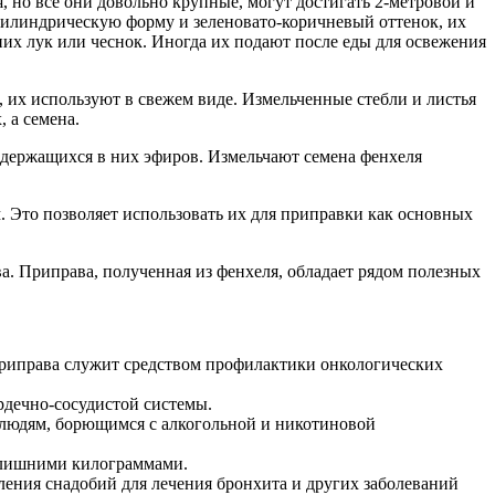
я, но все они довольно крупные, могут достигать 2-метровой и
илиндрическую форму и зеленовато-коричневый оттенок, их
них лук или чеснок. Иногда их подают после еды для освежения
 их используют в свежем виде. Измельченные стебли и листья
 а семена.
одержащихся в них эфиров. Измельчают семена фенхеля
 Это позволяет использовать их для приправки как основных
а. Приправа, полученная из фенхеля, обладает рядом полезных
приправа служит средством профилактики онкологических
ердечно-сосудистой системы.
 людям, борющимся с алкогольной и никотиновой
 с лишними килограммами.
ления снадобий для лечения бронхита и других заболеваний