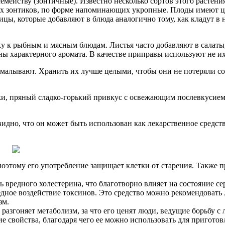
емейству (зонтичные). Известно несколько сортов этого растени
их зонтиков, по форме напоминающих укропные. Плоды имеют ц
ицы, которые добавляют в блюда аналогично тому, как кладут в 
у к рыбным и мясным блюдам. Листья часто добавляют в салаты,
ы характерного аромата. В качестве приправы используют не их,
емалывают. Хранить их лучше целыми, чтобы они не потеряли с
и, пряный сладко-горький привкус с освежающим послевкусием.
идно, что он может быть использован как лекарственное средств
поэтому его употребление защищает клетки от старения. Также 
ь вредного холестерина, что благотворно влияет на состояние с
едное воздействие токсинов. Это средство можно рекомендовать
зм.
 разгоняет метаболизм, за что его ценят люди, ведущие борьбу
свойства, благодаря чего ее можно использовать для приготов