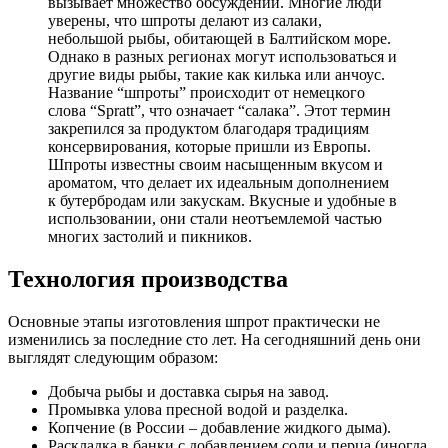
вызывает множество обсуждений. Многие люди
уверены, что шпроты делают из салаки,
небольшой рыбы, обитающей в Балтийском море.
Однако в разных регионах могут использоваться и
другие виды рыбы, такие как килька или анчоус.
Название “шпроты” происходит от немецкого
слова “Spratt”, что означает “салака”. Этот термин
закрепился за продуктом благодаря традициям
консервирования, которые пришли из Европы.
Шпроты известны своим насыщенным вкусом и
ароматом, что делает их идеальным дополнением
к бутербродам или закускам. Вкусные и удобные в
использовании, они стали неотъемлемой частью
многих застолий и пикников.
Технология производства
Основные этапы изготовления шпрот практически не
изменились за последние сто лет. На сегодняшний день они
выглядят следующим образом:
Добыча рыбы и доставка сырья на завод.
Промывка улова пресной водой и разделка.
Копчение (в России – добавление жидкого дыма).
Раскладка в банки с добавлением соли и перца (иногда