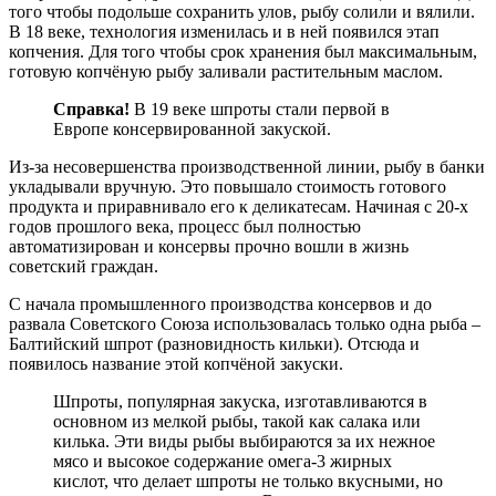
того чтобы подольше сохранить улов, рыбу солили и вялили.
В 18 веке, технология изменилась и в ней появился этап
копчения. Для того чтобы срок хранения был максимальным,
готовую копчёную рыбу заливали растительным маслом.
Справка!
В 19 веке шпроты стали первой в
Европе консервированной закуской.
Из-за несовершенства производственной линии, рыбу в банки
укладывали вручную. Это повышало стоимость готового
продукта и приравнивало его к деликатесам. Начиная с 20-х
годов прошлого века, процесс был полностью
автоматизирован и консервы прочно вошли в жизнь
советский граждан.
С начала промышленного производства консервов и до
развала Советского Союза использовалась только одна рыба –
Балтийский шпрот (разновидность кильки). Отсюда и
появилось название этой копчёной закуски.
Шпроты, популярная закуска, изготавливаются в
основном из мелкой рыбы, такой как салака или
килька. Эти виды рыбы выбираются за их нежное
мясо и высокое содержание омега-3 жирных
кислот, что делает шпроты не только вкусными, но