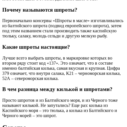
Почему называются шпроты?
Первоначально консервы «Шпроты в масле» изготавливались
из балтийского шпрота (подвид европейского шпрота), затем
под этим названием стали производить также каспийскую
тюльку, салаку, молодь сельди и другую мелкую рыбу.
Какие шпроты настоящие?
Лучше всего выбрать шпроты, в маркировке которых во
втором ряду стоит код «137». Это означает, что в составе
именно балтийская килька, самая вкусная и крупная. Цифра
379 означает, что внутри салака, К21 – черноморская килька,
52А – североморская килька.
В чем разница между килькой и шпротами?
Просто шпротов и из Балтийского моря, и из Черного тоже
называют килькой. Не запутались? Еще раз: килька из
Каспийского моря – это тюлька, а килька из Балтийского и
Черного морей – это шпрот.