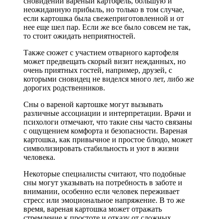
сновидении вареный картофель, большую и
неожиданную прибыль, но только в том случае,
если картошка была свежеприготовленной и от
нее еще шел пар. Если же все было совсем не так,
то стоит ожидать неприятностей.
Также сюжет с участием отварного картофеля
может предвещать скорый визит нежданных, но
очень приятных гостей, например, друзей, с
которыми сновидец не виделся много лет, либо же
дорогих родственников.
Сны о вареной картошке могут вызывать
различные ассоциации и интерпретации. Врачи и
психологи отмечают, что такие сны часто связаны
с ощущением комфорта и безопасности. Вареная
картошка, как привычное и простое блюдо, может
символизировать стабильность и уют в жизни
человека.
Некоторые специалисты считают, что подобные
сны могут указывать на потребность в заботе и
внимании, особенно если человек переживает
стресс или эмоциональное напряжение. В то же
время, вареная картошка может отражать
стремление к простоте и отказу от сложных