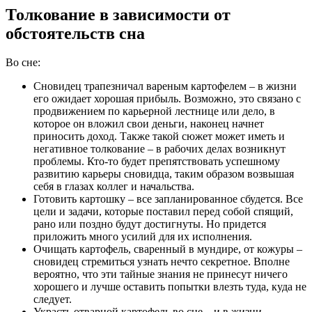
Толкование в зависимости от
обстоятельств сна
Во сне:
Сновидец трапезничал вареным картофелем – в жизни
его ожидает хорошая прибыль. Возможно, это связано с
продвижением по карьерной лестнице или дело, в
которое он вложил свои деньги, наконец начнет
приносить доход. Также такой сюжет может иметь и
негативное толкование – в рабочих делах возникнут
проблемы. Кто-то будет препятствовать успешному
развитию карьеры сновидца, таким образом возвышая
себя в глазах коллег и начальства.
Готовить картошку – все запланированное сбудется. Все
цели и задачи, которые поставил перед собой спящий,
рано или поздно будут достигнуты. Но придется
приложить много усилий для их исполнения.
Очищать картофель, сваренный в мундире, от кожуры –
сновидец стремиться узнать нечто секретное. Вполне
вероятно, что эти тайные знания не принесут ничего
хорошего и лучше оставить попытки влезть туда, куда не
следует.
Украсть отварной картофель во сне – и в жизни