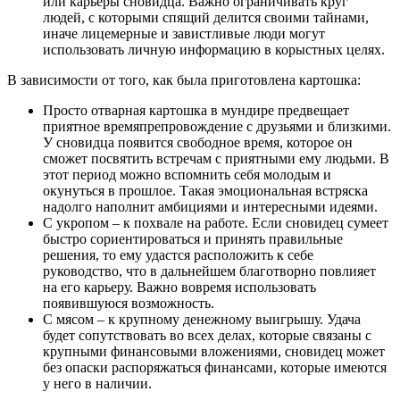
или карьеры сновидца. Важно ограничивать круг
людей, с которыми спящий делится своими тайнами,
иначе лицемерные и завистливые люди могут
использовать личную информацию в корыстных целях.
В зависимости от того, как была приготовлена картошка:
Просто отварная картошка в мундире предвещает
приятное времяпрепровождение с друзьями и близкими.
У сновидца появится свободное время, которое он
сможет посвятить встречам с приятными ему людьми. В
этот период можно вспомнить себя молодым и
окунуться в прошлое. Такая эмоциональная встряска
надолго наполнит амбициями и интересными идеями.
С укропом – к похвале на работе. Если сновидец сумеет
быстро сориентироваться и принять правильные
решения, то ему удастся расположить к себе
руководство, что в дальнейшем благотворно повлияет
на его карьеру. Важно вовремя использовать
появившуюся возможность.
С мясом – к крупному денежному выигрышу. Удача
будет сопутствовать во всех делах, которые связаны с
крупными финансовыми вложениями, сновидец может
без опаски распоряжаться финансами, которые имеются
у него в наличии.