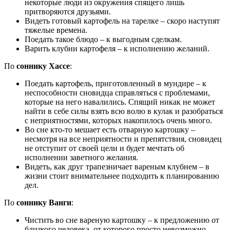
некоторые люди из окружения спящего лишь
притворяются друзьями.
Видеть готовый картофель на тарелке – скоро наступят
тяжелые времена.
Поедать такое блюдо – к выгодным сделкам.
Варить клубни картофеля – к исполнению желаний.
По
соннику Хассе
:
Поедать картофель, приготовленный в мундире – к
неспособности сновидца справляться с проблемами,
которые на него навалились. Спящий никак не может
найти в себе силы взять всю волю в кулак и разобраться
с неприятностями, которых накопилось очень много.
Во сне кто-то мешает есть отварную картошку –
несмотря на все неприятности и препятствия, сновидец
не отступит от своей цели и будет мечтать об
исполнении заветного желания.
Видеть, как друг трапезничает вареным клубнем – в
жизни стоит внимательнее подходить к планированию
дел.
По
соннику Ванги
:
Чистить во сне вареную картошку – к предложению от
близкого человека, от которого просто невозможно