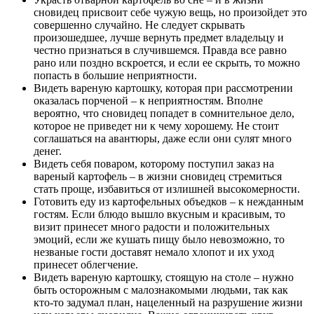
сновидец присвоит себе чужую вещь, но произойдет это
совершенно случайно. Не следует скрывать
произошедшее, лучше вернуть предмет владельцу и
честно признаться в случившемся. Правда все равно
рано или поздно вскроется, и если ее скрыть, то можно
попасть в большие неприятности.
Видеть вареную картошку, которая при рассмотрении
оказалась порченой – к неприятностям. Вполне
вероятно, что сновидец попадет в сомнительное дело,
которое не приведет ни к чему хорошему. Не стоит
соглашаться на авантюры, даже если они сулят много
денег.
Видеть себя поваром, которому поступил заказ на
вареный картофель – в жизни сновидец стремиться
стать проще, избавиться от излишней высокомерности.
Готовить еду из картофельных объедков – к нежданным
гостям. Если блюдо вышло вкусным и красивым, то
визит принесет много радости и положительных
эмоций, если же кушать пищу было невозможно, то
незваные гости доставят немало хлопот и их уход
принесет облегчение.
Видеть вареную картошку, стоящую на столе – нужно
быть осторожным с малознакомыми людьми, так как
кто-то задумал план, нацеленный на разрушение жизни