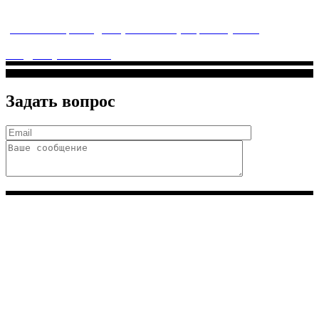
заботится о детском здоровье и оказывает медицинские
услуги высочайшего качества.
ул. Святоозерская д. 15 (м. Выхино) мкр. Кожухово
(м. ул
Дмитриевского, м. Лухмановская)
info@solnyshkomed.ru
Задать вопрос