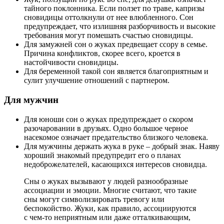
тайного поклонника. Если ползет по траве, капризы
сновидицы оттолкнули от нее влюбленного. Сон
предупреждает, что излишняя разборчивость и высокие
требования могут помешать счастью сновидицы.
Для замужней сон о жуках предвещает ссору в семье.
Причина конфликтов, скорее всего, кроется в
настойчивости сновидицы.
Для беременной такой сон является благоприятным и
сулит улучшение отношений с партнером.
Для мужчин
Для юноши сон о жуках предупреждает о скором
разочаровании в друзьях. Одно большое черное
насекомое означает предательство близкого человека.
Для мужчины держать жука в руке – добрый знак. Наяву
хороший знакомый предупредит его о планах
недоброжелателей, касающихся интересов сновидца.
Сны о жуках вызывают у людей разнообразные
ассоциации и эмоции. Многие считают, что такие
сны могут символизировать тревогу или
беспокойство. Жуки, как правило, ассоциируются
с чем-то неприятным или даже отталкивающим,