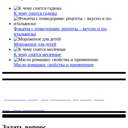
К чему снится гадюка
Фокачча с помидорами: рецепты – вкусно и по-
итальянски
Мороженое для детей
К чему снятся месячные
Масло ромашки: свойства и применение
Многопрофильное медицинское учреждение, которое
заботится о детском здоровье и оказывает медицинские
услуги высочайшего качества.
ул. Святоозерская д. 15 (м. Выхино) мкр. Кожухово
(м. ул
Дмитриевского, м. Лухмановская)
info@solnyshkomed.ru
Задать вопрос