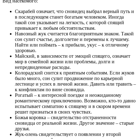
Вид насекомого:
Скарабей означает, что сновидец выбрал верный путь и
в последующем станет богатым человеком. Иногда
такой сон указывает на легкость, с которой спящий
привыкает к любым обстоятельствам.
Навозный жук считается благоприятным знаком. Такой
сон сулит счастье, долголетие и перемены к лучшему.
Найти или поймать – к прибыли, укус – к отличному
здоровью.
Майский, в зависимости от эмоций спящего, означает
мир в семейной жизни или проблемы, долги и
непредвиденные расходы.
Колорадский снится к приятным событиям. Если жуков
было много, сон сулит продвижение по карьерной
лестнице и успех в личной жизни. Давить или травить –
к конфликтам по вине сновидца.
Рогатый – к интересной поездке и неожиданному
романтическому приключению. Возможно, кто-то давно
испытывает симпатию к спящему и в скором времени
решит признаться в своих чувствах.
Божья коровка – свидетельство отстраненности
сновидца от реальной жизни. Другое значение – старые
друзья.
Жук-олень свидетельствует о появлении у второй