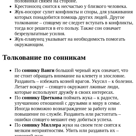
половинки связей на стороне.
Крестоносец снится к несчастью у близкого человека.
Жук-носорог сулит конфликты и споры, для улаживания
которых понадобится помощь других людей. Другое
толкование – спящему не следует вступать в конфликты,
тогда все решится в его пользу. Также сон означает
безрезультатные усилия.
Жук-плавунец указывает на необходимость помогать
окружающим.
Толкование по сонникам
По
соннику Ванги
большой черный жук означает, что
не стоит обращать внимание на клевету и злословие.
Раздавить – избежать козней врагов. Укусил – к болезни.
Летает вокруг – спящего окружают лживые люди,
которые используют дружбу в своих интересах.
По
соннику Цветкова
поймать жука – к радости,
улучшению отношений с друзьями и миру в семье.
Иногда возможно вознаграждение за работу или
повышение по службе. Раздавить или растоптать –
ошибки спящего мешают ему добиться успеха.
По
соннику Миллера
жуки на своем теле снятся к
мелким неприятностям. Убить или раздавить их –
хороший знак.