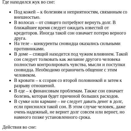
Где находился жук во сне:
Под кожей – к болезням и неприятностям, связанным со
внешностью.
В волосах – от спящего потребуют вернуть долг. В
ближайшее время следует ожидать известий от
кредиторов. Иногда такой сон означает потерю верного
друга.
На теле – конкуренты сновидца оказались сильными
противниками.
В доме – спящий находится под чужим влиянием. Такой
сон следует толковать как желание другого человека
полностью контролировать чувства, мысли и поступки
сновидца. Необходимо ограничить общение с этим
человеком.
В кровати – к ссорам со второй половинкой и затем к
разрыву отношений.
В еде – к финансовым проблемам. Также сон означает
болезнь, которая будет причиной больших расходов.
В сумке или кармане – не следует давать денег в долг,
если приснился такой сон. В этом случае человек, даже
очень надежный, не вернет долг совсем или вернет, но
намного позже установленного срока.
Действия во сне: