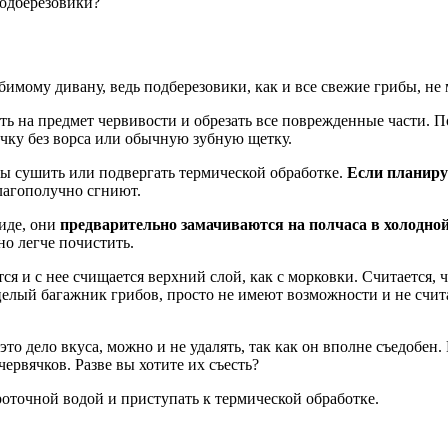
подберезовики?
мому дивану, ведь подберезовики, как и все свежие грибы, не м
ь на предмет червивости и обрезать все поврежденные части. П
чку без ворса или обычную зубную щетку.
ибы сушить или подвергать термической обработке.
Если планиру
благополучно сгниют.
иде, они
предварительно замачиваются на полчаса в холодной
но легче почистить.
я и с нее счищается верхний слой, как с морковки. Считается, ч
 целый багажник грибов, просто не имеют возможности и не счи
то дело вкуса, можно и не удалять, так как он вполне съедобен. 
ервячков. Разве вы хотите их съесть?
оточной водой и приступать к термической обработке.