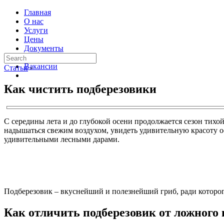
Главная
О нас
Услуги
Цены
Документы
Контакты
Вакансии
Статьи
›
Как чистить подберезовики
С середины лета и до глубокой осени продолжается сезон тихой
надышаться свежим воздухом, увидеть удивительную красоту ос
удивительными лесными дарами.
Подберезовик – вкуснейший и полезнейший гриб, ради которог
Как отличить подберезовик от ложного 