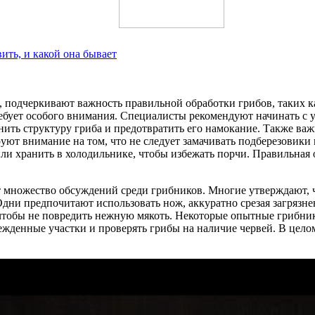
вить, и какой она бывает
м, подчеркивают важность правильной обработки грибов, таких 
ребует особого внимания. Специалисты рекомендуют начинать с 
ить структуру гриба и предотвратить его намокание. Также важ
уют внимание на том, что не следует замачивать подберезовики в
или хранить в холодильнике, чтобы избежать порчи. Правильная 
т множество обсуждений среди грибников. Многие утверждают, 
Одни предпочитают использовать нож, аккуратно срезая загрязне
тобы не повредить нежную мякоть. Некоторые опытные грибники
ежденные участки и проверять грибы на наличие червей. В цело