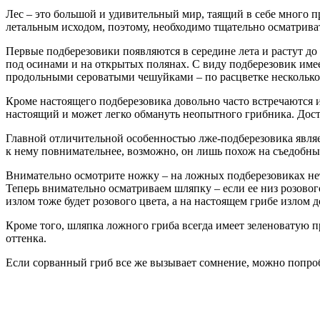
Лес – это большой и удивительный мир, таящий в себе много пр
летальным исходом, поэтому, необходимо тщательно осматрива
Первые подберезовики появляются в середине лета и растут до 
под осинами и на открытых полянах. С виду подберезовик име
продольными сероватыми чешуйками – по расцветке несколько
Кроме настоящего подберезовика довольно часто встречаются 
настоящий и может легко обмануть неопытного грибника. Дост
Главной отличительной особенностью лже-подберезовика являет
к нему повнимательнее, возможно, он лишь похож на съедобны
Внимательно осмотрите ножку – на ложных подберезовиках не
Теперь внимательно осматриваем шляпку – если ее низ розовог
излом тоже будет розового цвета, а на настоящем грибе излом 
Кроме того, шляпка ложного гриба всегда имеет зеленоватую п
оттенка.
Если сорванный гриб все же вызывает сомнение, можно попробо