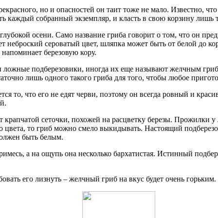
екрасного, но и опасностей он таит тоже не мало. Известно, чт
ть каждый собранный экземпляр, и класть в свою корзину лишь 
глубокой осени. Само название гриба говорит о том, что он пред
ет неброский сероватый цвет, шляпка может быть от белой до к
 напоминает березовую кору.
и ложные подберезовики, иногда их еще называют желчным гриб
аточно лишь одного такого гриба для того, чтобы любое пригот
ся то, что его не едят черви, поэтому он всегда ровный и крас
й.
т крапчатой сеточки, похожей на расцветку березы. Прожилки у
о цвета, то гриб можно смело выкидывать. Настоящий подберезо
должен быть белым.
римесь, а на ощупь она несколько бархатистая. Истинный подбе
вать его лизнуть – желчный гриб на вкус будет очень горьким.