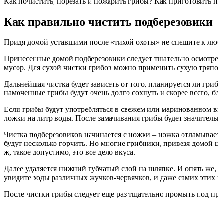
Как почистить, порезать и пожарить грибы? Как приготовить 
Как правильно чистить подберезовики
Придя домой уставшими после «тихой охоты» не спешите к люби
Принесенные домой подберезовики следует тщательно осмотрет
мусор. Для сухой чистки грибов можно применить сухую тряпо
Дальнейшая чистка будет зависеть от того, планируется ли гр
намоченные грибы будут очень долго сохнуть и скорее всего, 
Если грибы будут употребляться в свежем или маринованном в
ложки на литр воды. После замачивания грибы будет значитель
Чистка подберезовиков начинается с ножки – ножка отламываетс
будут несколько горчить. Но многие грибники, привезя домой
ж, такое допустимо, это все дело вкуса.
Далее удаляется нижний губчатый слой на шляпке. И опять же, э
увидите ходы различных жучков-червячков, и даже самих этих ч
После чистки грибы следует еще раз тщательно промыть под пр