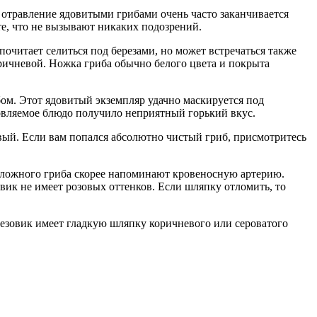
о отравление ядовитыми грибами очень часто заканчивается
те, что не вызывают никаких подозрений.
почитает селиться под березами, но может встречаться также
оричневой. Ножка гриба обычно белого цвета и покрыта
ом. Этот ядовитый экземпляр удачно маскируется под
овляемое блюдо получило неприятный горький вкус.
ивый. Если вам попался абсолютно чистый гриб, присмотритесь
 ложного гриба скорее напоминают кровеносную артерию.
вик не имеет розовых оттенков. Если шляпку отломить, то
резовик имеет гладкую шляпку коричневого или сероватого