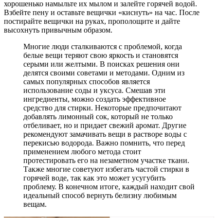
хорошенько намыльте их мылом и залейте горячей водой.
Взбейте пену и оставьте вещички «киснуть» на час. После
постирайте вещички на руках, прополощите и дайте
высохнуть привычным образом.
Многие люди сталкиваются с проблемой, когда
белые вещи теряют свою яркость и становятся
серыми или желтыми. В поисках решения они
делятся своими советами и методами. Одним из
самых популярных способов является
использование соды и уксуса. Смешав эти
ингредиенты, можно создать эффективное
средство для стирки. Некоторые предпочитают
добавлять лимонный сок, который не только
отбеливает, но и придает свежий аромат. Другие
рекомендуют замачивать вещи в растворе воды с
перекисью водорода. Важно помнить, что перед
применением любого метода стоит
протестировать его на незаметном участке ткани.
Также многие советуют избегать частой стирки в
горячей воде, так как это может усугубить
проблему. В конечном итоге, каждый находит свой
идеальный способ вернуть белизну любимым
вещам.