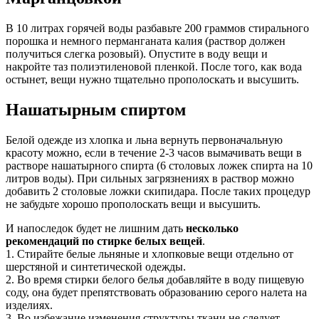
В 10 литрах горячей воды разбавьте 200 граммов стирального
порошка и немного перманганата калия (раствор должен
получиться слегка розовый). Опустите в воду вещи и
накройте таз полиэтиленовой пленкой. После того, как вода
остынет, вещи нужно тщательно прополоскать и высушить.
Нашатырным спиртом
Белой одежде из хлопка и льна вернуть первоначальную
красоту можно, если в течение 2-3 часов вымачивать вещи в
растворе нашатырного спирта (6 столовых ложек спирта на 10
литров воды). При сильных загрязнениях в раствор можно
добавить 2 столовые ложки скипидара. После таких процедур
не забудьте хорошо прополоскать вещи и высушить.
И напоследок будет не лишним дать
несколько
рекомендаций по стирке белых вещей
.
1. Стирайте белые льняные и хлопковые вещи отдельно от
шерстяной и синтетической одежды.
2. Во время стирки белого белья добавляйте в воду пищевую
соду, она будет препятствовать образованию серого налета на
изделиях.
3. Во избежание изменения структуры ткани не следует