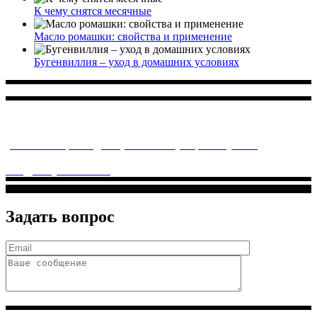
К чему снятся месячные
Масло ромашки: свойства и применение
Бугенвиллия – уход в домашних условиях
Многопрофильное медицинское учреждение, которое
заботится о детском здоровье и оказывает медицинские
услуги высочайшего качества.
ул. Святоозерская д. 15 (м. Выхино) мкр. Кожухово
(м. ул
Дмитриевского, м. Лухмановская)
info@solnyshkomed.ru
Задать вопрос