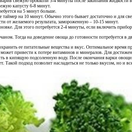
варив свежую брокколи 3-4 минуты после закипания жидкости в 
вежую капусту 6-8 минут.
ебуется на 5 минут больше.
 таймер на 10 минут. Обычно этого бывает достаточно и для све
ти от желаемого результата, замороженную – 10-15 минут.
лновке. Для этого потребуется 2-4 минуты, если включить приб
чаном. Тогда на доведение овоща до готовности потребуется в дв
хранить ее питательные вещества и вкус. Оптимальное время пр
то может привести к потере витаминов и минералов. Для достиже
ить в кипящую подсоленную воду. После окончания варки овощи 
т. Такой подход позволит насладиться не только вкусом, но и 