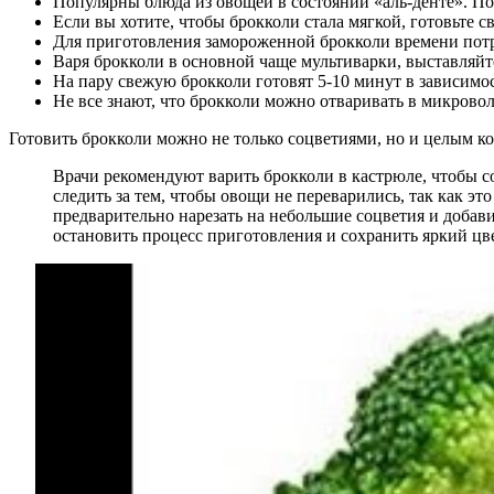
Популярны блюда из овощей в состоянии «аль-денте». По
Если вы хотите, чтобы брокколи стала мягкой, готовьте с
Для приготовления замороженной брокколи времени потр
Варя брокколи в основной чаще мультиварки, выставляйте
На пару свежую брокколи готовят 5-10 минут в зависимос
Не все знают, что брокколи можно отваривать в микрово
Готовить брокколи можно не только соцветиями, но и целым ко
Врачи рекомендуют варить брокколи в кастрюле, чтобы со
следить за тем, чтобы овощи не переварились, так как э
предварительно нарезать на небольшие соцветия и добав
остановить процесс приготовления и сохранить яркий цве