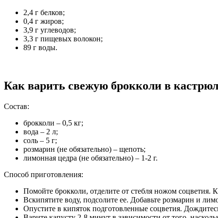
2,4 г белков;
0,4 г жиров;
3,9 г углеводов;
3,3 г пищевых волокон;
89 г воды.
Как варить свежую брокколи в кастрюл
Состав:
брокколи – 0,5 кг;
вода – 2 л;
соль – 5 г;
розмарин (не обязательно) – щепоть;
лимонная цедра (не обязательно) – 1-2 г.
Способ приготовления:
Помойте брокколи, отделите от стебля ножом соцветия. 
Вскипятите воду, подсолите ее. Добавьте розмарин и лим
Опустите в кипяток подготовленные соцветия. Дождитесь,
Варите капусту 2-8 минут в зависимости от того, насколь