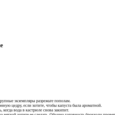
е
Крупные экземпляры разрежьте пополам.
онную цедру, если хотите, чтобы капуста была ароматной.
 когда вода в кастрюле снова закипит.
ко мягкой хотите ее сделать. Обычно готовность брокколи провер