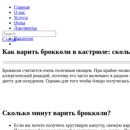
Главная
О нас
Услуги
Цены
Документы
Контакты
Вакансии
Статьи
›
Как варить брокколи в кастрюле: скол
Брокколи считается очень полезным овощем. При крайне низко
аллергический реакций, поэтому его часто включают в рацион 
диету для похудения. Однако для того чтобы блюдо получилась
Сколько минут варить брокколи?
Если вы хотите получить хрустящую капусту, свежую вар