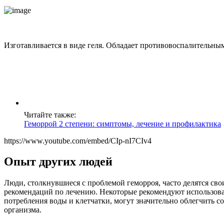
Изготавливается в виде геля. Обладает противовоспалительн
Читайте также:
Геморрой 2 степени: симптомы, лечение и профилактика
https://www.youtube.com/embed/CIp-nI7CIv4
Опыт других людей
Люди, столкнувшиеся с проблемой геморроя, часто делятся св
рекомендаций по лечению. Некоторые рекомендуют использовать
потребления воды и клетчатки, могут значительно облегчить 
организма.