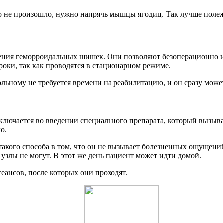
о не произошло, нужно напрячь мышцы ягодиц. Так лучше полежа
ления геморроидальных шишек. Они позволяют безоперационно и
оки, так как проводятся в стационарном режиме.
льному не требуется времени на реабилитацию, и он сразу мож
ключается во введении специального препарата, который вызыва
ью.
кого способа в том, что он не вызывает болезненных ощущений 
 узлы не могут. В этот же день пациент может идти домой.
еансов, после которых они проходят.