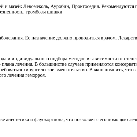
ей и мазей: Левомеколь, Ауробин, Проктоседил. Рекомендуются 
лезненность, тромбозы шишки.
аболевания. Ее назначение должно проводиться врачом. Лекарс
да и индивидуального подбора методов в зависимости от степен
 плана лечения. В большинстве случаев применяются консервати
ребоваться хирургическое вмешательство. Важно помнить, что с
ого лечения геморроя.
ове анестетика и флуокортлона, что позволяет с его помощью л