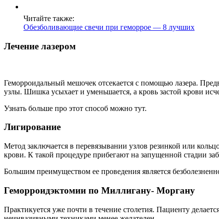
Читайте также:
Обезболивающие свечи при геморрое — 8 лучших
Лечение лазером
Геморроидальный мешочек отсекается с помощью лазера. Пред
узлы. Шишка усыхает и уменьшается, а кровь застой крови исче
Узнать больше про этот способ можно тут.
Лигирование
Метод заключается в перевязывании узлов резинкой или кольц
крови. К такой процедуре прибегают на запущенной стадии заб
Большим преимуществом ее проведения является безболезненнос
Геморроидэктомии по Миллигану- Моргану
Практикуется уже почти в течение столетия. Пациенту делаетс
неинвазивными техниками менее желателен.