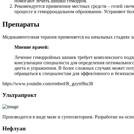
помогают лечить шишки геморроя.
Рекомендуется применение местных средств – гелей свеч
процессе в геморроидальном образовании. Устраняют бо
Препараты
Медикаментозная терапия применяется на начальных стадиях з
Мнение врачей:
Лечение геморройных шишек требует комплексного подхо
консультации специалиста для определения оптимального
диета и упражнения. В более сложных случаях может пот
обращаться к специалистам для эффективного и безопасн
https://www.youtube.com/embed/R_gzyn9hu38
Ультрапрокт
Производится в виде мази и суппозиториев. Разработан на осн
Нефлуан