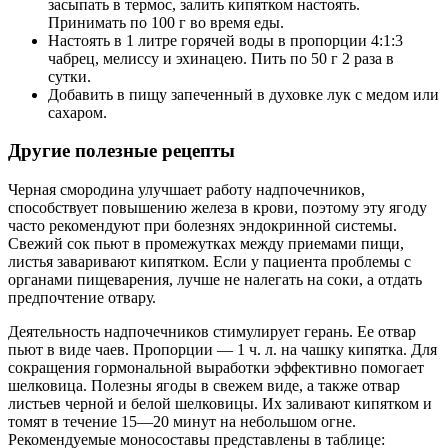
засыпать в термос, залить кипятком настоять.
Принимать по 100 г во время еды.
Настоять в 1 литре горячей воды в пропорции 4:1:3
чабрец, мелиссу и эхинацею. Пить по 50 г 2 раза в
сутки.
Добавить в пищу запеченный в духовке лук с медом или
сахаром.
Другие полезные рецепты
Черная смородина улучшает работу надпочечников,
способствует повышению железа в крови, поэтому эту ягоду
часто рекомендуют при болезнях эндокринной системы.
Свежий сок пьют в промежутках между приемами пищи,
листья заваривают кипятком. Если у пациента проблемы с
органами пищеварения, лучше не налегать на соки, а отдать
предпочтение отвару.
Деятельность надпочечников стимулирует герань. Ее отвар
пьют в виде чаев. Пропорции — 1 ч. л. на чашку кипятка. Для
сокращения гормональной выработки эффективно помогает
шелковица. Полезны ягоды в свежем виде, а также отвар
листьев черной и белой шелковицы. Их заливают кипятком и
томят в течение 15—20 минут на небольшом огне.
Рекомендуемые моносоставы представлены в таблице: