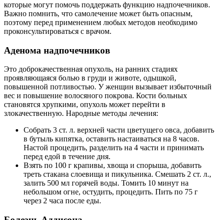
которые могут помочь поддержать функцию надпочечников.
Важно помнить, что самолечение может быть опасным,
поэтому перед применением любых методов необходимо
проконсультироваться с врачом.
Аденома надпочечников
Это доброкачественная опухоль, на ранних стадиях
проявляющаяся болью в груди и животе, одышкой,
повышенной потливостью. У женщин вызывает избыточный
вес и повышение волосяного покрова. Кости больных
становятся хрупкими, опухоль может перейти в
злокачественную. Народные методы лечения:
Собрать 3 ст. л. верхней части цветущего овса, добавить
в бутыль кипятка, оставить настаиваться на 8 часов.
Настой процедить, разделить на 4 части и принимать
перед едой в течение дня.
Взять по 100 г крапивы, хвоща и спорыша, добавить
треть стакана слоевища и пикульника. Смешать 2 ст. л.,
залить 500 мл горячей воды. Томить 10 минут на
небольшом огне, остудить, процедить. Пить по 75 г
через 2 часа после еды.
Болезнь Аддисона