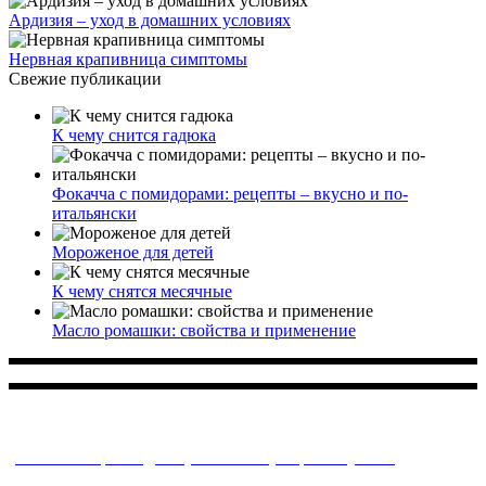
Ардизия – уход в домашних условиях
Нервная крапивница симптомы
Свежие публикации
К чему снится гадюка
Фокачча с помидорами: рецепты – вкусно и по-
итальянски
Мороженое для детей
К чему снятся месячные
Масло ромашки: свойства и применение
Многопрофильное медицинское учреждение, которое
заботится о детском здоровье и оказывает медицинские
услуги высочайшего качества.
ул. Святоозерская д. 15 (м. Выхино) мкр. Кожухово
(м. ул
Дмитриевского, м. Лухмановская)