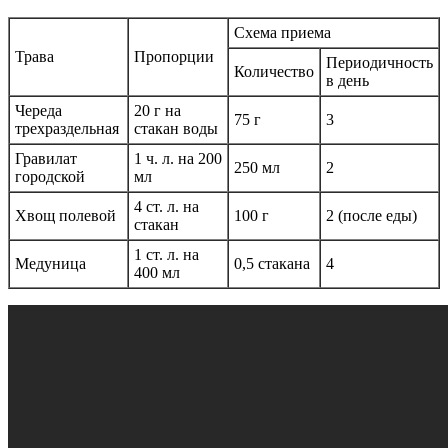
Схема приема
Трава
Пропорции
Периодичность
Количество
в день
Череда
20 г на
75 г
3
трехраздельная
стакан воды
Гравилат
1 ч. л. на 200
250 мл
2
городской
мл
4 ст. л. на
Хвощ полевой
100 г
2 (после еды)
стакан
1 ст. л. на
Медуница
0,5 стакана
4
400 мл