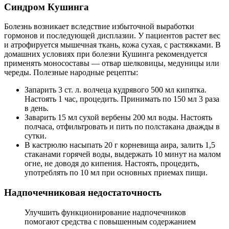
Синдром Кушинга
Болезнь возникает вследствие избыточной выработки
гормонов и последующей дисплазии. У пациентов растет вес
и атрофируется мышечная ткань, кожа сухая, с растяжками. В
домашних условиях при болезни Кушинга рекомендуется
применять моносоставы — отвар шелковицы, медуницы или
череды. Полезные народные рецепты:
Запарить 3 ст. л. волчеца кудрявого 500 мл кипятка.
Настоять 1 час, процедить. Принимать по 150 мл 3 раза
в день.
Заварить 15 мл сухой вербены 200 мл воды. Настоять
полчаса, отфильтровать и пить по полстакана дважды в
сутки.
В кастрюлю насыпать 20 г корневища аира, залить 1,5
стаканами горячей воды, выдержать 10 минут на малом
огне, не доводя до кипения. Настоять, процедить,
употреблять по 10 мл при основных приемах пищи.
Надпочечниковая недостаточность
Улучшить функционирование надпочечников
помогают средства с повышенным содержанием