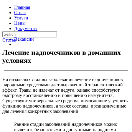
Главная
О нас
Услуги
Цены
Документы
Контакты
Вакансии
Статьи
›
Лечение надпочечников в домашних
условиях
На начальных стадиях заболевания лечение надпочечников
народными средствами дает выраженный терапевтический
эффект. Травы не излечат от недуга, однако способствуют
быстрому восстановлению и повышению иммунитета.
Существуют универсальные средства, помогающие улучшить
функцию надпочечников, а также составы, предназначенные
для лечения конкретных заболеваний.
Ранние стадии заболеваний надпочечников можно
вылечить безопасными и доступными народными