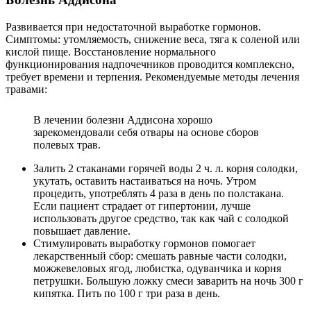
Развивается при недостаточной выработке гормонов.
Симптомы: утомляемость, снижение веса, тяга к соленой или
кислой пище. Восстановление нормального
функционирования надпочечников проводится комплексно,
требует времени и терпения. Рекомендуемые методы лечения
травами:
В лечении болезни Аддисона хорошо
зарекомендовали себя отвары на основе сборов
полевых трав.
Залить 2 стаканами горячей воды 2 ч. л. корня солодки,
укутать, оставить настаиваться на ночь. Утром
процедить, употреблять 4 раза в день по полстакана.
Если пациент страдает от гипертонии, лучше
использовать другое средство, так как чай с солодкой
повышает давление.
Стимулировать выработку гормонов помогает
лекарственный сбор: смешать равные части солодки,
можжевеловых ягод, любистка, одуванчика и корня
петрушки. Большую ложку смеси заварить на ночь 300 г
кипятка. Пить по 100 г три раза в день.