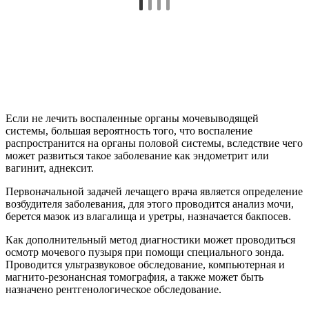
должен назначить врач, также он определяет и время лечения.
Раньше прекращать курс лечения нельзя, даже если кажется,
что вы уже абсолютно здоровы.
Если вы будете неправильно принимать антибиотики или
закончите их прием раньше указанного срока, то можете
нанести только вред организму. Болезнетворные микробы в
таком случае не полностью уничтожаются, у них
вырабатывается устойчивость к используемому антибиотику,
и в следующий раз он уже будет неэффективным, а болезнь
может перейти в хроническую форму.
Вместе с антибиотиками врач может назначить прием средств,
которые повышают иммунитет, снимают воспаление, могут
быть назначены определенные витамины и микроэлементы.
Кроме медикаментозного лечения надо будет придерживаться
и диеты, придется ограничить себя в приеме острой пищи, в
день необходимо пить не меньше 2 литров воды. Как
вспомогательное лечение может использоваться и народная
медицина, но все надо предварительно согласовать с лечащим
врачом.
Профилактические мероприятия