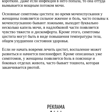
системы, большая вероятность того, что воспаление
распространится на органы половой системы, вследствие чего
может развиться такое заболевание как эндометрит или
вагинит, аднексит.
Первоначальной задачей лечащего врача является определение
возбудителя заболевания, для этого проводится анализ мочи,
берется мазок из влагалища и уретры, назначается бакпосев.
Как дополнительный метод диагностики может проводиться
осмотр мочевого пузыря при помощи специального зонда.
Проводится ультразвуковое обследование, компьютерная и
магнито-резонансная томография, а также может быть
назначено рентгенологическое обследование.
Для выявления заболеваний мочеполовой системы есть много
методов диагностики, которые позволяют правильно
поставить диагноз, после чего врачом определяется
эффективная схема лечения.
Методы лечения
Лечение мочеполовой системы предусматривает препараты,
которые борются с инфекцией, то есть антибиотики.
Самостоятельно назначать себе такие препараты нельзя, их