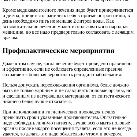
Что такое мочеполовые инфекции?
Под инфекционными заболеваниями понимают патологии,
которые вызываются определенными микроорганизмами, и
протекают с развитием воспалительной реакции, которая
может закончиться полным выздоровлением или хронизацией
процесса, когда периоды относительного благополучия
чередуются с обострениями.
Какие заболевания к ним относятся?
Зачастую пациенты и некоторые медицинские работники
ставят знак равенства между мочеполовыми
инфекциями
и
заболеваниями. Однако такие представления не совсем точно
отражают суть каждого термина. Всемирная организация
здравоохранения рекомендует относить к мочеполовым
инфекциям конкретные клинические нозологии, при которых
поражается орган половой или мочевыделительной системы.
Причем возбудители могут быть различными. А к
заболеваниям, передающимся половым путем относят группу,
которая имеет соответствующий путь распространения, но
может поражать многие органы, причем разделение инфекций
определяется согласно типу возбудителя. Таким образом, речь