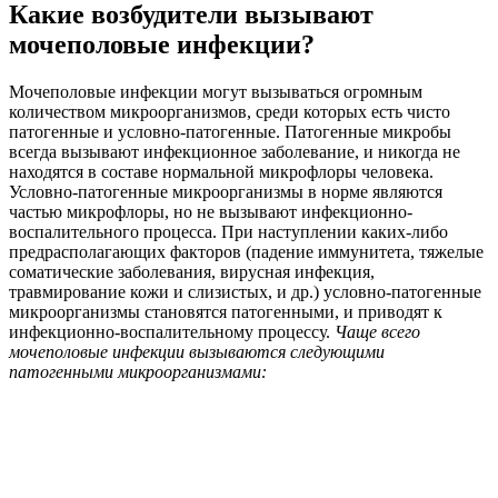
гонококк;
микоплазма;
уреаплазма;
хламидия;
трихомонада;
бледная трепонема (сифилис);
кокки (стафилококки, стрептококки);
палочки (кишечная палочка, синегнойная палочка);
грибки (кандидоз);
клебсиеллы;
листерии;
колиформные бактерии;
протей;
вирусы (герпес, цитомегаловирус, папилломавирус и т.
д.).
На сегодняшний день перечисленные микробы служат
основными факторами развития мочеполовой инфекции. При
этом кокков, кишечную палочку и грибки рода Кандида
относят к условно-патогенным микроорганизмам, все
остальные – патогенные. Все эти микроорганизмы вызывают
развитие инфекционно-воспалительного процесса, но каждый
имеет свои особенности.