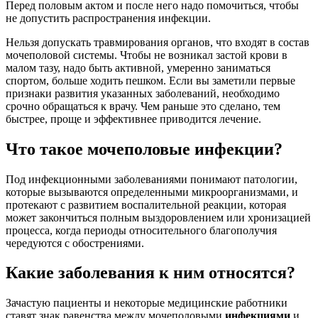
идет о классификациях по разному признаку. Согласно
рекомендациям Всемирной организации здравоохранения,
под мочеполовыми инфекциями понимать следующие
заболевания:
уретрит (воспаление мочеиспускательного канала);
цистит (воспаление мочевого пузыря);