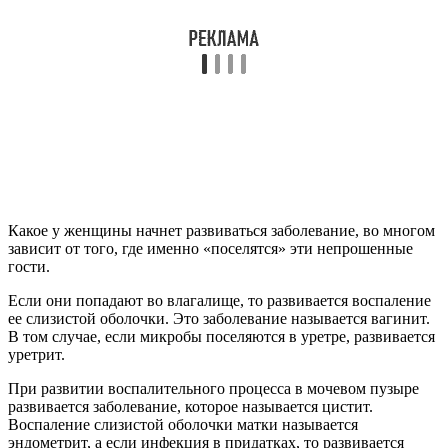
ее слизистой оболочки. Это заболевание называется вагинит.
В том случае, если микробы поселяются в уретре, развивается
уретрит.
При развитии воспалительного процесса в мочевом пузыре
развивается заболевание, которое называется цистит.
Воспаление слизистой оболочки матки называется
эндометрит, а если инфекция в придатках, то развивается
аднексит. Пиелонефритом называют воспаление лоханок
почек.
Симптомы воспалительных процессов
Симптомы воспалений, что возникают в женской
мочеполовой системе, могут отличаться. Органы женской
половой и мочевыводящей системы расположены близко и
взаимодействуют между собой. Если воспаление началось в
одном месте, оно очень быстро распространяется на органы,
что расположены рядом.
Чаще всего женщины страдают циститом, так как их
мочеиспускательный канал короткий и расположен возле
ануса и влагалища, что позволяет микробам легко попадать в
мочевой пузырь.