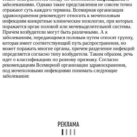
пиелонефрит или гломерулонефрит (воспаление почек);
аднексит (воспаление яичников);
сальпингит (воспаление маточных труб);
эндометрит (воспаление слизистой матки);
баланит (воспаление головки полового члена);
баланопостит (воспаление головки и крайней плоти
полового члена);
простатит (воспаление предстательной железы);
везикулит (воспаление семенных пузырьков);
эпидидимит (воспаление придатка яичка).
Таким образом, мочеполовые инфекции касаются
исключительно органов, составляющих данные системы
организма человека.
Какие возбудители вызывают
мочеполовые инфекции?
Мочеполовые инфекции могут вызываться огромным
количеством микроорганизмов, среди которых есть чисто
патогенные и условно-патогенные. Патогенные микробы
всегда вызывают инфекционное заболевание, и никогда не
находятся в составе нормальной микрофлоры человека.
Условно-патогенные микроорганизмы в норме являются