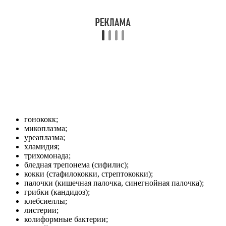
Классификация инфекций:
специфические и неспецифические
Разделение инфекции мочеполовых органов на
специфическую и неспецифическую основано на типе
воспалительной реакции, развитие которой провоцирует
микроорганизм-возбудитель. Так, ряд микробов формируют
воспаление с отличительными чертами, присущими только
этому возбудителю и этой инфекции, поэтому ее называют
специфической. Если микроорганизм вызывает обычное
воспаление без каких-либо специфических симптомов и
особенностей течения, то речь идёт о неспецифической
инфекции.