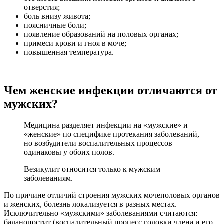
отверстия;
боль внизу живота;
поясничные боли;
появление образований на половых органах;
примеси крови и гноя в моче;
повышенная температура.
Чем женские инфекции отличаются от
мужских?
Медицина разделяет инфекции на «мужские» и
«женские» по специфике протекания заболеваний,
но возбудители воспалительных процессов
одинаковы у обоих полов.
Везикулит относится только к мужским
заболеваниям.
По причине отличий строения мужских мочеполовых органов
и женских, болезнь локализуется в разных местах.
Исключительно «мужскими» заболеваниями считаются:
баланопостит (воспалительный процесс головки члена и его