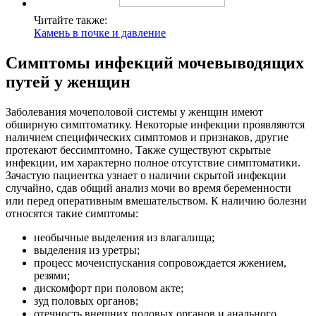
Читайте также:
Камень в почке и давление
Симптомы инфекций мочевыводящих
путей у женщин
Заболевания мочеполовой системы у женщин имеют
обширную симптоматику. Некоторые инфекции проявляются
наличием специфических симптомов и признаков, другие
протекают бессимптомно. Также существуют скрытые
инфекции, им характерно полное отсутствие симптоматики.
Зачастую пациентка узнает о наличии скрытой инфекции
случайно, сдав общий анализ мочи во время беременности
или перед оперативным вмешательством. К наличию болезни
относятся такие симптомы:
необычные выделения из влагалища;
выделения из уретры;
процесс мочеиспускания сопровождается жжением,
резями;
дискомфорт при половом акте;
зуд половых органов;
отечность внешних половых органов и анального