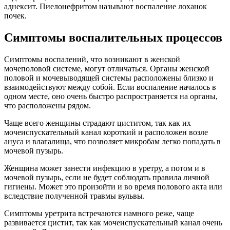
Женщина может занести инфекцию в уретру, а потом и в
мочевой пузырь, если не будет соблюдать правила личной
гигиены. Может это произойти и во время полового акта или
вследствие полученной травмы вульвы.
Симптомы уретрита встречаются намного реже, чаще
развивается цистит, так как мочеиспускательный канал очень
короткий. Даже если инфекция в него попала, то она оттуда
вымывается мощным потоком мочи.
Основные симптомы цистита: во время мочеиспускания у
женщины появляется сильное жжение и боль, часто позывы к
мочеиспусканию бывают ложными, выходит буквально
несколько капель мочи, в надлобковой части появляется
чувство тяжести и дискомфорта. Кроме этого, симптомы
цистита могут быть в виде повышения температуры тела,
общем ухудшении состояния здоровья.
Если не начать вовремя лечить цистит, воспаление может
развиться и начнется пиелонефрит. Кроме описанных уже
симптомов, у женщины появляется боль в пояснице и
боковых отделах живота, часто бывает тошнота, которая
заканчивается рвотой.
Если не лечить воспаленные органы мочевыводящей