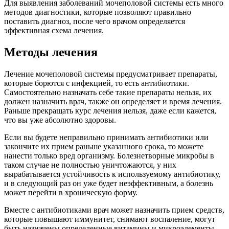
Даже в том случае, когда лечение будет проведено правильно
и эффективно, если не соблюдать определенные правила,
сохраняется большая вероятность рецидива заболевания.
Нельзя допускать переохлаждения организма, белье должно
быть не только удобным и не сдавливать половые органы, но
и сделанным из натуральных материалов, от синтетического
нижнего белья лучше отказаться.
При использовании гигиенических прокладок нельзя
превышать сроки указанные производителем. Обязательно
надо соблюдать личную гигиену, лучше всего мыть половые
органы после каждого посещения туалета, если это не всегда
удается, то делать это надо обязательно утром и вечером.
Перед половым актом и после него надо помочиться, чтобы
не допустить распространения инфекции.
Нельзя допускать травмирования органов, что входят в состав
мочеполовой системы. Чтобы не возникал застой крови в
малом тазу, надо быть активной, умеренно заниматься
спортом, больше ходить пешком. Если вы заметили первые
признаки развития указанных заболеваний, необходимо
срочно обращаться к врачу. Чем раньше это сделано, тем
быстрее, проще и эффективнее приводится лечение.