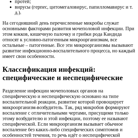
К специфическим инфекциям мочеполовых органов относят,
вызванные следующими микроорганизмами:
1.
Гонорея.
2.
Трихомониаз.
3.
Сифилис.
4.
Микст-инфекция.
Это означает, что например уретрит, вызванный сифилисом
или гонореей, является специфическим. Микст-инфекция –
это сочетание нескольких возбудителей специфической
инфекции с формированием тяжелого воспалительного
процесса.
Неспецифические инфекции мочеполовой сферы обусловлены
следующими микроорганизмами:
кокки (стафилококки, стрептококки);
палочки (кишечная, синегнойная палочка);