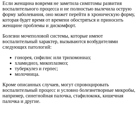
Если женщина вовремя не заметила симптомы развития
воспалительного процесса и не полностью вылечила острую
форму заболевания, оно может перейти в хроническую форму,
которая будет время от времени обостряться и приносить
женщине проблемы и дискомфорт.
Болезни мочеполовой системы, которые имеют
воспалительный характер, вызываются возбудителями
следующих патологий:
гонорея, сифилис или трихомониаз;
хламидиоз, микоплазмоз;
туберкулез и герпес;
молочница.
Кроме описанных случаев, могут спровоцировать
воспалительный процесс и условно болезнетворные микробы,
например, синегнойная палочка, стафилококк, кишечная
палочка и другие.
Какое у женщины начнет развиваться заболевание, во многом
зависит от того, где именно «поселятся» эти непрошенные
гости.
Если они попадают во влагалище, то развивается воспаление