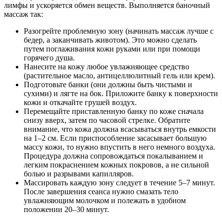
лимфы и ускоряется обмен веществ. Выполняется баночный
массаж так:
Разогрейте проблемную зону (начинать массаж лучше с
бедер, а заканчивать животом). Это можно сделать
путем поглаживания кожи руками или при помощи
горячего душа.
Нанесите на кожу любое увлажняющее средство
(растительное масло, антицеллюлитный гель или крем).
Подготовьте банки (они должны быть чистыми и
сухими) и лягте на бок. Приложите банку к поверхности
кожи и откачайте грушей воздух.
Перемещайте приставленную банку по коже сначала
снизу вверх, затем по часовой стрелке. Обратите
внимание, что кожа должна всасываться внутрь емкости
на 1–2 см. Если приспособление засасывает большую
массу кожи, то нужно впустить в него немного воздуха.
Процедура должна сопровождаться покалыванием и
легким покраснением кожных покровов, а не сильной
болью и разрывами капилляров.
Массировать каждую зону следует в течение 5–7 минут.
После завершения сеанса нужно смазать тело
увлажняющим молочком и полежать в удобном
положении 20–30 минут.