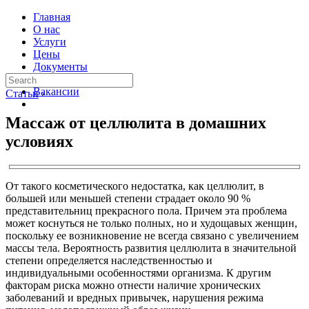
Главная
О нас
Услуги
Цены
Документы
Контакты
Вакансии
Статьи
›
Массаж от целлюлита в домашних
условиях
От такого косметического недостатка, как целлюлит, в
большей или меньшей степени страдает около 90 %
представительниц прекрасного пола. Причем эта проблема
может коснуться не только полных, но и худощавых женщин,
поскольку ее возникновение не всегда связано с увеличением
массы тела. Вероятность развития целлюлита в значительной
степени определяется наследственностью и
индивидуальными особенностями организма. К другим
факторам риска можно отнести наличие хронических
заболеваний и вредных привычек, нарушения режима