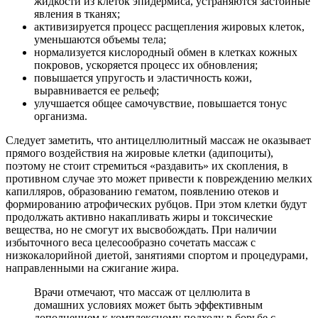
жидкости из клеток эпидермиса, устраняются застойные
явления в тканях;
активизируется процесс расщепления жировых клеток,
уменьшаются объемы тела;
нормализуется кислородный обмен в клетках кожных
покровов, ускоряется процесс их обновления;
повышается упругость и эластичность кожи,
выравнивается ее рельеф;
улучшается общее самочувствие, повышается тонус
организма.
Следует заметить, что антицеллюлитный массаж не оказывает
прямого воздействия на жировые клетки (адипоциты),
поэтому не стоит стремиться «раздавить» их скопления, в
противном случае это может привести к повреждению мелких
капилляров, образованию гематом, появлению отеков и
формированию атрофических рубцов. При этом клетки будут
продолжать активно накапливать жиры и токсические
вещества, но не смогут их высвобождать. При наличии
избыточного веса целесообразно сочетать массаж с
низкокалорийной диетой, занятиями спортом и процедурами,
направленными на сжигание жира.
Врачи отмечают, что массаж от целлюлита в
домашних условиях может быть эффективным
дополнением к комплексному подходу в борьбе с