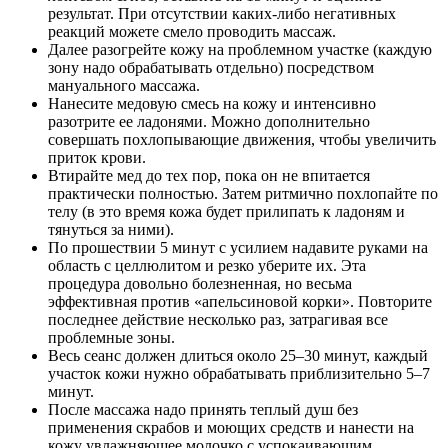
результат. При отсутствии каких-либо негативных
реакций можете смело проводить массаж.
Далее разогрейте кожу на проблемном участке (каждую
зону надо обрабатывать отдельно) посредством
мануального массажа.
Нанесите медовую смесь на кожу и интенсивно
разотрите ее ладонями. Можно дополнительно
совершать похлопывающие движения, чтобы увеличить
приток крови.
Втирайте мед до тех пор, пока он не впитается
практически полностью. Затем ритмично похлопайте по
телу (в это время кожа будет прилипать к ладоням и
тянуться за ними).
По прошествии 5 минут с усилием надавите руками на
область с целлюлитом и резко уберите их. Эта
процедура довольно болезненная, но весьма
эффективная против «апельсиновой корки». Повторите
последнее действие несколько раз, затрагивая все
проблемные зоны.
Весь сеанс должен длиться около 25–30 минут, каждый
участок кожи нужно обрабатывать приблизительно 5–7
минут.
После массажа надо принять теплый душ без
применения скрабов и моющих средств и нанести на
кожу увлажняющее молочко с успокаивающим