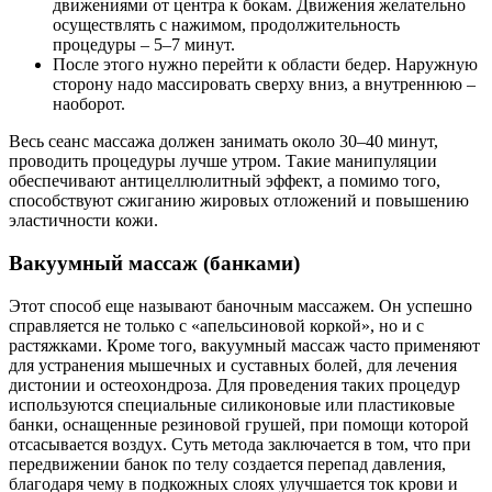
движениями от центра к бокам. Движения желательно
осуществлять с нажимом, продолжительность
процедуры – 5–7 минут.
После этого нужно перейти к области бедер. Наружную
сторону надо массировать сверху вниз, а внутреннюю –
наоборот.
Весь сеанс массажа должен занимать около 30–40 минут,
проводить процедуры лучше утром. Такие манипуляции
обеспечивают антицеллюлитный эффект, а помимо того,
способствуют сжиганию жировых отложений и повышению
эластичности кожи.
Вакуумный массаж (банками)
Этот способ еще называют баночным массажем. Он успешно
справляется не только с «апельсиновой коркой», но и с
растяжками. Кроме того, вакуумный массаж часто применяют
для устранения мышечных и суставных болей, для лечения
дистонии и остеохондроза. Для проведения таких процедур
используются специальные силиконовые или пластиковые
банки, оснащенные резиновой грушей, при помощи которой
отсасывается воздух. Суть метода заключается в том, что при
передвижении банок по телу создается перепад давления,
благодаря чему в подкожных слоях улучшается ток крови и