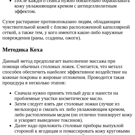
После каждого сеанса нужно обязательно обрабатывать
кожу увлажняющим кремом с антицеллюлитным
эффектом.
Сухое растирание противопоказано людям, обладающим
чувствительной кожей с близко расположенной капиллярной
сеткой, а также тем, у кого имеются какие-либо наружные
повреждения (раны, ссадины, ожоги).
Методика Коха
Данный метод предполагает выполнение массажа при
помощи обычных столовых ложек. Считается, что металл
способен обеспечить наиболее эффективное воздействие на
кожные покровы и жировые отложения. Проводится такая
процедура в несколько этапов:
Сначала нужно принять теплый душ и нанести на
проблемные участки косметическое масло.
Затем следует взять две столовые ложки (лучше из
мельхиора) и смазать их либо увлажняющим кремом,
либо растопленным медом (он отлично тонизирует кожу
и ускоряет выведение токсинов).
Далее надо приложить столовые приборы выпуклой
стороной к ягодицам и помассировать кожу круговыми