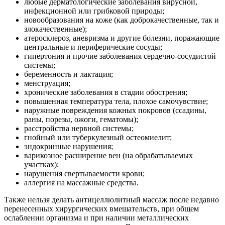
любые дерматологические заболевания вирусной,
инфекционной или грибковой природы;
новообразования на коже (как доброкачественные, так и
злокачественные);
атеросклероз, аневризма и другие болезни, поражающие
центральные и периферические сосуды;
гипертония и прочие заболевания сердечно-сосудистой
системы;
беременность и лактация;
менструация;
хронические заболевания в стадии обострения;
повышенная температура тела, плохое самочувствие;
наружные повреждения кожных покровов (ссадины,
раны, порезы, ожоги, гематомы);
расстройства нервной системы;
гнойный или туберкулезный остеомиелит;
эндокринные нарушения;
варикозное расширение вен (на обрабатываемых
участках);
нарушения свертываемости крови;
аллергия на массажные средства.
Также нельзя делать антицеллюлитный массаж после недавно
перенесенных хирургических вмешательств, при общем
ослаблении организма и при наличии металлических