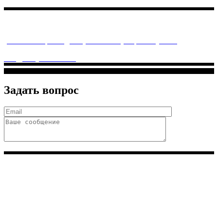
Многопрофильное медицинское учреждение, которое
заботится о детском здоровье и оказывает медицинские
услуги высочайшего качества.
ул. Святоозерская д. 15 (м. Выхино) мкр. Кожухово
(м. ул
Дмитриевского, м. Лухмановская)
info@solnyshkomed.ru
Задать вопрос