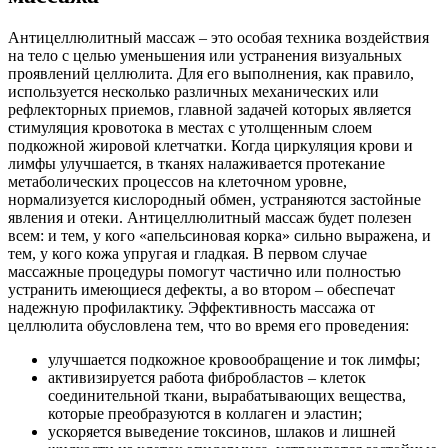
Антицеллюлитный массаж – это особая техника воздействия
на тело с целью уменьшения или устранения визуальных
проявлений целлюлита. Для его выполнения, как правило,
используется несколько различных механических или
рефлекторных приемов, главной задачей которых является
стимуляция кровотока в местах с утолщенным слоем
подкожной жировой клетчатки. Когда циркуляция крови и
лимфы улучшается, в тканях налаживается протекание
метаболических процессов на клеточном уровне,
нормализуется кислородный обмен, устраняются застойные
явления и отеки. Антицеллюлитный массаж будет полезен
всем: и тем, у кого «апельсиновая корка» сильно выражена, и
тем, у кого кожа упругая и гладкая. В первом случае
массажные процедуры помогут частично или полностью
устранить имеющиеся дефекты, а во втором – обеспечат
надежную профилактику. Эффективность массажа от
целлюлита обусловлена тем, что во время его проведения:
улучшается подкожное кровообращение и ток лимфы;
активизируется работа фибробластов – клеток
соединительной ткани, вырабатывающих вещества,
которые преобразуются в коллаген и эластин;
ускоряется выведение токсинов, шлаков и лишней