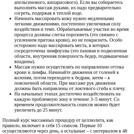
апельсинового, кипарисового). Если вы собираетесь
выполнять массаж руками, их надо предварительно
согреть, подержав в теплой воде.
Начинать массировать кожу нужно медленными
легкими движениями, постепенно увеличивая силу
воздействия и темп. Обрабатываемые участки во время
процесса должны слегка порозоветь (это связано с
усилением притока крови), но не покраснеть. Особо
осторожно надо массировать места, в которых
сосредоточены лимфоузлы (это паховая и подколенная
области, внутренняя поверхность бедер, подмышечные
впадины).
Массаж нужно осуществлять по направлению оттока
крови и лимфы. Начинайте движения от голеней к
коленям, потом переходите к бедрам, затем – к
поясничной области. При массаже рук движения
должны быть направлены от локтевого сгиба к плечу.
На начальных этапах достаточно воздействовать на
каждую проблемную зону в течение 3–5 минут. Со
временем продолжительность сеансов можно будет
увеличить до 25 минут.
Полный курс массажных процедур от целлюлита, как
правило, включает в себя 15 сеансов. Первые 10
осуществляются через день, а остальные – с интервалом в 48