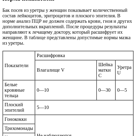
Бак посев из уретры у женщин показывает количественный
состав лейкоцитов, эритроцитов и плоского эпителия. В
норме анализ ПЦР не должен содержать крови, гноя и других
дополнительных вкраплений. После процедуры результаты
направляют к лечащему доктору, который расшифрует их
женщине. В таблице представлены допустимые нормы мазка
из уретры.
Расшифровка
Шейка
Показатели
Уретра
Влагалище V
матки
U
C
Белые
кровяные
0—10
0—30
0—5
тельца
Плоский
5—10
эпителий
Гонококки
Трихомонады
Не наблюдаются