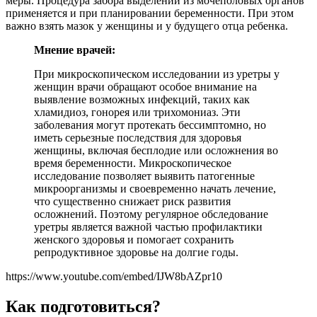
меры. Процедура забора выделений из мочеполовых органов
применяется и при планировании беременности. При этом
важно взять мазок у женщины и у будущего отца ребенка.
Мнение врачей:
При микроскопическом исследовании из уретры у
женщин врачи обращают особое внимание на
выявление возможных инфекций, таких как
хламидиоз, гонорея или трихомониаз. Эти
заболевания могут протекать бессимптомно, но
иметь серьезные последствия для здоровья
женщины, включая бесплодие или осложнения во
время беременности. Микроскопическое
исследование позволяет выявить патогенные
микроорганизмы и своевременно начать лечение,
что существенно снижает риск развития
осложнений. Поэтому регулярное обследование
уретры является важной частью профилактики
женского здоровья и помогает сохранить
репродуктивное здоровье на долгие годы.
https://www.youtube.com/embed/IJW8bAZpr10
Как подготовиться?