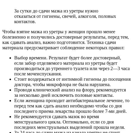
За сутки до сдачи мазка из уретры нужно
отказаться от гигиены, свечей, алкоголя, половых
контактов.
Чтобы взятие мазка из уретры у женщин прошло менее
болезненно и получились достоверные результаты, перед тем,
как сдавать анализ, важно подготовится. Техника сдачи
материала предусматривает соблюдение некоторых правил:
Выбор времени. Результат будет более достоверный,
если забор отделяемого материала из уретры будет
производиться до утреннего туалета или через 2—3 часа
после мочеиспускания.
Стоит воздержаться от интимной гигиены до посещения
доктора, чтобы микрофлора не была нарушена.
Проводя клинический анализ на флору, рекомендуется
за несколько дней исключить половые контакты.
Если женщина проходит антибактериальное лечение, то
перед тем как сдать анализ необходимо чтобы со дня
последнего приема лекарства прошло более 7-ми дней.
Не рекомендуется сдавать мазок во время
менструального цикла. Оптимально, если со дня
последних менструальных выделений прошла неделя.
За 24 часа до сдачи мазка из канала уретры не стоит