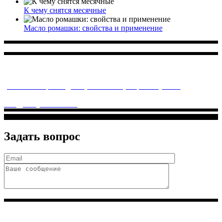
К чему снятся месячные
Масло ромашки: свойства и применение
Многопрофильное медицинское учреждение, которое
заботится о детском здоровье и оказывает медицинские
услуги высочайшего качества.
ул. Святоозерская д. 15 (м. Выхино) мкр. Кожухово
(м. ул
Дмитриевского, м. Лухмановская)
info@solnyshkomed.ru
Задать вопрос