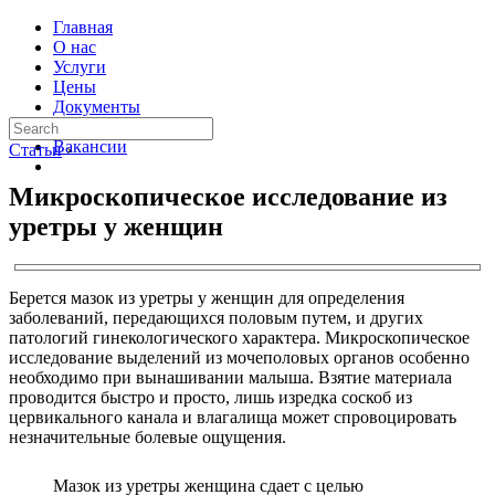
Главная
О нас
Услуги
Цены
Документы
Контакты
Вакансии
Статьи
›
Микроскопическое исследование из
уретры у женщин
Берется мазок из уретры у женщин для определения
заболеваний, передающихся половым путем, и других
патологий гинекологического характера. Микроскопическое
исследование выделений из мочеполовых органов особенно
необходимо при вынашивании малыша. Взятие материала
проводится быстро и просто, лишь изредка соскоб из
цервикального канала и влагалища может спровоцировать
незначительные болевые ощущения.
Мазок из уретры женщина сдает с целью