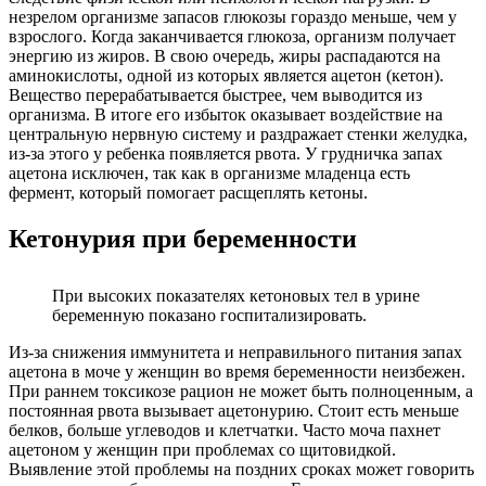
незрелом организме запасов глюкозы гораздо меньше, чем у
взрослого. Когда заканчивается глюкоза, организм получает
энергию из жиров. В свою очередь, жиры распадаются на
аминокислоты, одной из которых является ацетон (кетон).
Вещество перерабатывается быстрее, чем выводится из
организма. В итоге его избыток оказывает воздействие на
центральную нервную систему и раздражает стенки желудка,
из-за этого у ребенка появляется рвота. У грудничка запах
ацетона исключен, так как в организме младенца есть
фермент, который помогает расщеплять кетоны.
Кетонурия при беременности
При высоких показателях кетоновых тел в урине
беременную показано госпитализировать.
Из-за снижения иммунитета и неправильного питания запах
ацетона в моче у женщин во время беременности неизбежен.
При раннем токсикозе рацион не может быть полноценным, а
постоянная рвота вызывает ацетонурию. Стоит есть меньше
белков, больше углеводов и клетчатки. Часто моча пахнет
ацетоном у женщин при проблемах со щитовидкой.
Выявление этой проблемы на поздних сроках может говорить