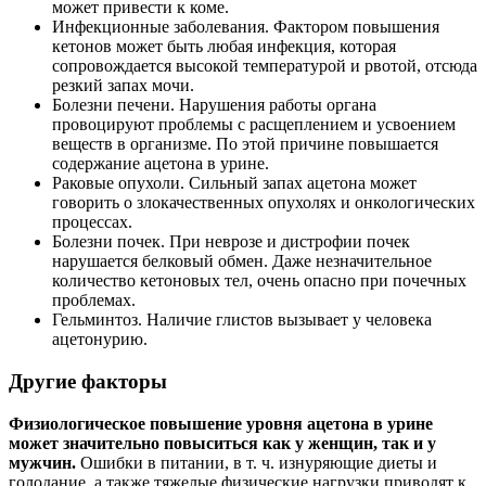
может привести к коме.
Инфекционные заболевания. Фактором повышения
кетонов может быть любая инфекция, которая
сопровождается высокой температурой и рвотой, отсюда
резкий запах мочи.
Болезни печени. Нарушения работы органа
провоцируют проблемы с расщеплением и усвоением
веществ в организме. По этой причине повышается
содержание ацетона в урине.
Раковые опухоли. Сильный запах ацетона может
говорить о злокачественных опухолях и онкологических
процессах.
Болезни почек. При неврозе и дистрофии почек
нарушается белковый обмен. Даже незначительное
количество кетоновых тел, очень опасно при почечных
проблемах.
Гельминтоз. Наличие глистов вызывает у человека
ацетонурию.
Другие факторы
Физиологическое повышение уровня ацетона в урине
может значительно повыситься как у женщин, так и у
мужчин.
Ошибки в питании, в т. ч. изнуряющие диеты и
голодание, а также тяжелые физические нагрузки приводят к