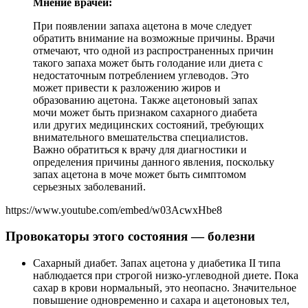
Мнение врачей:
При появлении запаха ацетона в моче следует
обратить внимание на возможные причины. Врачи
отмечают, что одной из распространенных причин
такого запаха может быть голодание или диета с
недостаточным потреблением углеводов. Это
может привести к разложению жиров и
образованию ацетона. Также ацетоновый запах
мочи может быть признаком сахарного диабета
или других медицинских состояний, требующих
внимательного вмешательства специалистов.
Важно обратиться к врачу для диагностики и
определения причины данного явления, поскольку
запах ацетона в моче может быть симптомом
серьезных заболеваний.
https://www.youtube.com/embed/w03AcwxHbe8
Провокаторы этого состояния — болезни
Сахарный диабет. Запах ацетона у диабетика II типа
наблюдается при строгой низко-углеводной диете. Пока
сахар в крови нормальный, это неопасно. Значительное
повышение одновременно и сахара и ацетоновых тел,