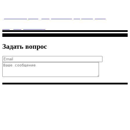
Многопрофильное медицинское учреждение, которое
заботится о детском здоровье и оказывает медицинские
услуги высочайшего качества.
ул. Святоозерская д. 15 (м. Выхино) мкр. Кожухово
(м. ул
Дмитриевского, м. Лухмановская)
info@solnyshkomed.ru
Задать вопрос