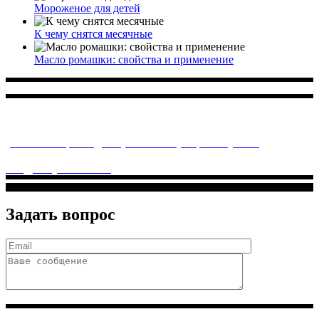
Мороженое для детей
К чему снятся месячные
Масло ромашки: свойства и применение
Многопрофильное медицинское учреждение, которое
заботится о детском здоровье и оказывает медицинские
услуги высочайшего качества.
ул. Святоозерская д. 15 (м. Выхино) мкр. Кожухово
(м. ул
Дмитриевского, м. Лухмановская)
info@solnyshkomed.ru
Задать вопрос