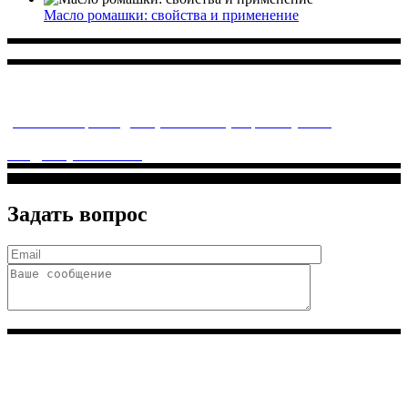
Масло ромашки: свойства и применение
Многопрофильное медицинское учреждение, которое
заботится о детском здоровье и оказывает медицинские
услуги высочайшего качества.
ул. Святоозерская д. 15 (м. Выхино) мкр. Кожухово
(м. ул
Дмитриевского, м. Лухмановская)
info@solnyshkomed.ru
Задать вопрос