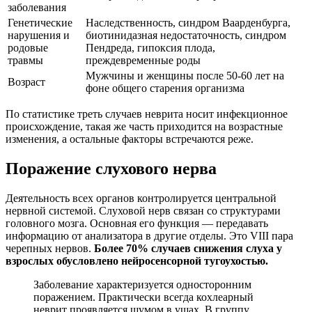
заболевания
Генетические
Наследственность, синдром Ваарденбурга,
нарушения и
биотинидазная недостаточность, синдром
родовые
Пендреда, гипоксия плода,
травмы
преждевременные роды
Мужчины и женщины после 50-60 лет на
Возраст
фоне общего старения организма
По статистике треть случаев неврита носит инфекционное
происхождение, такая же часть приходится на возрастные
изменения, а остальные факторы встречаются реже.
Поражение слухового нерва
Деятельность всех органов контролируется центральной
нервной системой. Слуховой нерв связан со структурами
головного мозга. Основная его функция — передавать
информацию от анализатора в другие отделы. Это VIII пара
черепных нервов.
Более 70% случаев снижения слуха у
взрослых обусловлено нейросенсорной тугоухостью.
Заболевание характеризуется односторонним
поражением. Практически всегда кохлеарный
неврит проявляется шумом в ушах. В группу