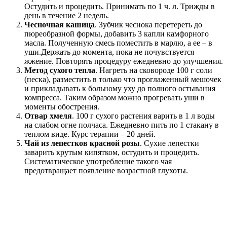
Физиотерапия
Можно ли греть больное ухо при неврите слухового нерва?
Вместе с медикаментозным лечением назначают и такие
физиотерапевтические мероприятия:
электростимуляция;
рефлексотерапия;
фонофорез лекарственных препаратов;
оксигенобаротерапия;
прогревание.
Гимнастика и йога для улучшения слуха
Упражнение «Небесный барабан»
. Закрыть ладонями
оба уха. Вторым, третьим и четвертым пальцами рук
побарабанить по затылку 12 раз. После этого плотно
закрыть уши, потом резко убрать руки. Повторить так 12
раз. По окончанию упражнения вставить указательные
пальцы в ушные раковины, трижды прокрутить вперед
и назад. Резко вынуть пальцы. Повторить 3 раза.
Вставить в каждое ухо по указательному пальцу
.