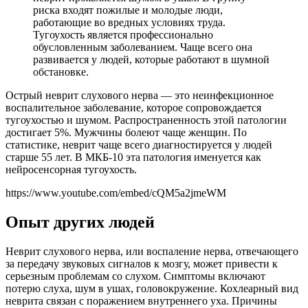
риска входят пожилые и молодые люди,
работающие во вредных условиях труда.
Тугоухость является профессионально
обусловленным заболеванием. Чаще всего она
развивается у людей, которые работают в шумной
обстановке.
Острый неврит слухового нерва — это неинфекционное
воспалительное заболевание, которое сопровождается
тугоухостью и шумом. Распространенность этой патологии
достигает 5%. Мужчины болеют чаще женщин. По
статистике, неврит чаще всего диагностируется у людей
старше 55 лет. В МКБ-10 эта патология именуется как
нейросенсорная тугоухость.
https://www.youtube.com/embed/cQM5a2jmeWM
Опыт других людей
Неврит слухового нерва, или воспаление нерва, отвечающего
за передачу звуковых сигналов к мозгу, может привести к
серьезным проблемам со слухом. Симптомы включают
потерю слуха, шум в ушах, головокружение. Кохлеарный вид
неврита связан с поражением внутреннего уха. Причины