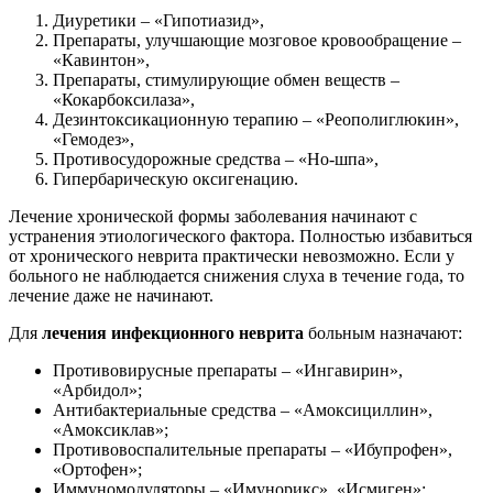
Диуретики – «Гипотиазид»,
Препараты, улучшающие мозговое кровообращение –
«Кавинтон»,
Препараты, стимулирующие обмен веществ –
«Кокарбоксилаза»,
Дезинтоксикационную терапию – «Реополиглюкин»,
«Гемодез»,
Противосудорожные средства – «Но-шпа»,
Гипербарическую оксигенацию.
Лечение хронической формы заболевания начинают с
устранения этиологического фактора. Полностью избавиться
от хронического неврита практически невозможно. Если у
больного не наблюдается снижения слуха в течение года, то
лечение даже не начинают.
Для
лечения инфекционного неврита
больным назначают:
Противовирусные препараты – «Ингавирин»,
«Арбидол»;
Антибактериальные средства – «Амоксициллин»,
«Амоксиклав»;
Противовоспалительные препараты – «Ибупрофен»,
«Ортофен»;
Иммуномодуляторы – «Имунорикс», «Исмиген»;