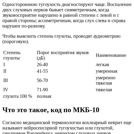
Одностороннюю тугоухость диагностируют чаще. Воспаление
двух слуховых нервов бывает симметричным, когда
звуковосприятие нарушено в равной степени с левой и с
правой стороны; ассиметричным, когда слух слева и справа
нарушен по-разному.
Чтобы выяснить степень глухоты, проводят аудиометрию
(пороговую).
Степень
Порог восприятия звуков
Наименование
глухоты
(дБ)
I
26-40
легкая
II
41-55
умеренная
умеренно
III
56-70
тяжелая
IV
71-90
тяжелая
глухота 100 %
полная
Что это такое, код по МКБ-10
Согласно медицинской терминологии кохлеарный неврит еще
называют нейросенсорной тугоухостью или глухотой,
синдромом Варденбурга, невритом слуховых нервов.