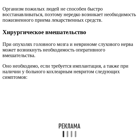
течение продолжительного времени.
Слухопротезирование
Показанием к слухопротезированию при кохлеарном
неврите является двустороннее снижение слуха до 40 дБ
,
так как затрудняется речевое общение пациента.
При слуховом пороге 25 дБ у ребенка с прелингвальной
формой кохлеарного неврита также необходимо ношение
слухового аппарата.
Доказано, что такая тугоухость может
вызвать нарушения в развитии речи
.
Выбор и настройка аппарата осуществляется врачом-
слухопротезистом, который может порекомендовать
использование аналогового, цифрового и линейного
аппарата.
Народные средства
Популярные рецепты народной медицины с применением
чеснока и золотого уса можно использовать, как дополнение к
основному лечению кохлеарного неврита, назначенному
врачом. Вылечить ими тугоухость невозможно.