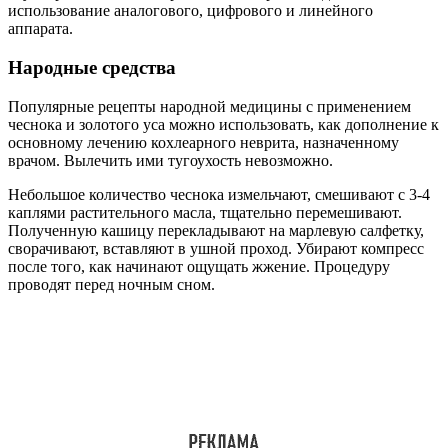
Из золотого уса готовят отвар. Берут 1-2 листа среднего
размера, измельчают их ножом, отваривают в небольшом
количестве воды. Время термообработки не продолжительное
(2-3 минуты). Настаивают лекарство в термосе. Отвар пьют по
3 раза каждый день, за один прием употребляют не больше 1
чайной ложки.
Народными средствами
Обращаться за помощью к народной медицине следует только
после проведения полной диагностики и назначения лечения
специалистом:
Настой из золотого уса
. 100 г листьев порезать в
термос, залить кипятком и настаивать 12 часов.
Остудить и процедить. Принимать по 1 ч. л. Трижды в
день в течение 2 недель.
Чесночная кашица
. Зубчик чеснока перетереть до
пюреобразной формы, добавить 3 капли камфорного
масла. Полученную смесь поместить в марлю, а ее – в
уши.Держать до момента, пока не почувствуется
жжение. Повторять процедуру ежедневно до улучшения.
Метод сухого тепла
. Нагреть на сковороде 100 г соли
(песка), разместить в только что проглаженный мешочек
и прикладывать к больному уху до полного остывания