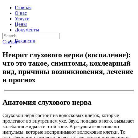
Главная
О нас
Услуги
Цены
Документы
Контакты
Вакансии
Статьи
›
Неврит слухового нерва (воспаление):
что это такое, симптомы, кохлеарный
вид, причины возникновения, лечение
и прогноз
Анатомия слухового нерва
Слуховой нерв состоит из волосковых клеток, которые
пролегают во внутреннем ухе. Звук, попадая в него, вызывает
колебания жидкости этой зоне. В результате возникают
импульсы, которые воспринимают волосковые клетки. То
есть, функции слухового нерва заключаются в получении и