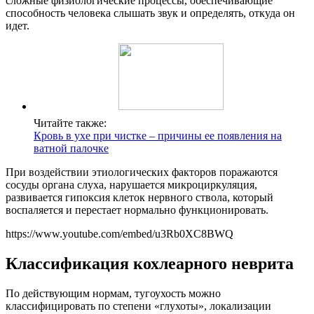
сложные физиологические процессы, обеспечивающие
способность человека слышать звук и определять, откуда он
идет.
Читайте также:
Кровь в ухе при чистке – причины ее появления на
ватной палочке
При воздействии этиологических факторов поражаются
сосуды органа слуха, нарушается микроциркуляция,
развивается гипоксия клеток нервного ствола, который
воспаляется и перестает нормально функционировать.
https://www.youtube.com/embed/u3Rb0XC8BWQ
Классификация кохлеарного неврита
По действующим нормам, тугоухость можно
классифицировать по степени «глухоты», локализации