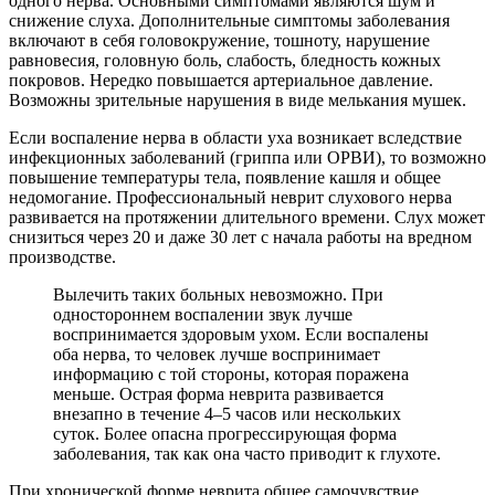
одного нерва. Основными симптомами являются шум и
снижение слуха. Дополнительные симптомы заболевания
включают в себя головокружение, тошноту, нарушение
равновесия, головную боль, слабость, бледность кожных
покровов. Нередко повышается артериальное давление.
Возможны зрительные нарушения в виде мелькания мушек.
Если воспаление нерва в области уха возникает вследствие
инфекционных заболеваний (гриппа или ОРВИ), то возможно
повышение температуры тела, появление кашля и общее
недомогание. Профессиональный неврит слухового нерва
развивается на протяжении длительного времени. Слух может
снизиться через 20 и даже 30 лет с начала работы на вредном
производстве.
Вылечить таких больных невозможно. При
одностороннем воспалении звук лучше
воспринимается здоровым ухом. Если воспалены
оба нерва, то человек лучше воспринимает
информацию с той стороны, которая поражена
меньше. Острая форма неврита развивается
внезапно в течение 4–5 часов или нескольких
суток. Более опасна прогрессирующая форма
заболевания, так как она часто приводит к глухоте.
При хронической форме неврита общее самочувствие