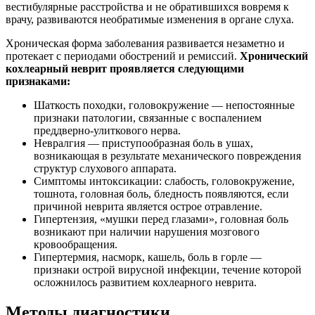
вестибулярные расстройства и не обратившихся вовремя к
врачу, развиваются необратимые изменения в органе слуха.
Хроническая форма заболевания развивается незаметно и
протекает с периодами обострений и ремиссий.
Хронический
кохлеарный неврит проявляется следующими
признаками:
Шаткость походки, головокружение — непостоянные
признаки патологии, связанные с воспалением
преддверно-улиткового нерва.
Невралгия — приступообразная боль в ушах,
возникающая в результате механического повреждения
структур слухового аппарата.
Симптомы интоксикации: слабость, головокружение,
тошнота, головная боль, бледность появляются, если
причиной неврита является острое отравление.
Гипертензия, «мушки перед глазами», головная боль
возникают при наличии нарушения мозгового
кровообращения.
Гипертермия, насморк, кашель, боль в горле —
признаки острой вирусной инфекции, течение которой
осложнилось развитием кохлеарного неврита.
Методы диагностики