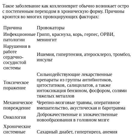
Такое заболевание как кохлеоневрит обычно возникает остро
с постепенным переходом в хроническую форму. Причины
кроются во многих провоцирующих факторах:
Причина
Провокаторы
Инфекционные
Грипп, краснуха, корь, герпес, ОРВИ,
патологии
менингит
Нарушения в
работе
Ишемия, гипертензия, атеросклероз, тромбоз,
сердечно-
инсульт
сосудистой
системы
Сильнодействующие лекарственные
препараты из группы антибиотиков,
Токсическое
цитостатиков, салицилатов, а также
поражение
интоксикация бензином, фосфором, солями
тяжелых металлов
Механическое
Черепно-мозговые травмы, оперативное
повреждение
вмешательство, акустическая и баротравма
Доброкачественные и злокачественные
Онкология
новообразования в головном мозге
Хронические
системные
Сахарный диабет, гипертиреоз, анемия