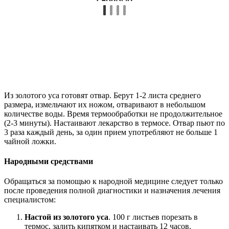
компресса. Таким образом можно прогревать уши в
моменты обострения.
Отвар хмеля
. 100 г сухого растения варить в 1 л воды
на слабом огне полчаса. Ежедневно пить по 1 стакану в
теплом виде. Курс терапии – 20 дней.
Чай из лепестков красной розы
. Сухие лепестки
заварить крутым кипятком, остудить и процедить.
Систематическое употребление такого чая
предотвращает появление возрастной глухоты.