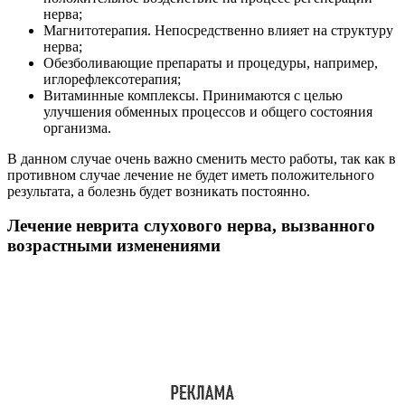
нерва;
Магнитотерапия. Непосредственно влияет на структуру
нерва;
Обезболивающие препараты и процедуры, например,
иглорефлексотерапия;
Витаминные комплексы. Принимаются с целью
улучшения обменных процессов и общего состояния
организма.
В данном случае очень важно сменить место работы, так как в
противном случае лечение не будет иметь положительного
результата, а болезнь будет возникать постоянно.
Лечение неврита слухового нерва, вызванного
возрастными изменениями
Воспаление, проявляющееся в виде неврита слухового нерва,
может быть спровоцировано возрастными факторами. К
сожалению, полностью восстановить структуру пораженного
нерва в данном случае не приходится возможным.
По этой причине лечебная терапия проводится с целью
поддержки состояния организма и не допущения
прогрессирования болезни.