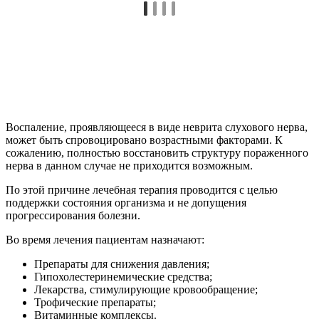
Во время лечения пациентам назначают:
Препараты для снижения давления;
Гипохолестеринемические средства;
Лекарства, стимулирующие кровообращение;
Трофические препараты;
Витаминные комплексы.
Организм пожилых людей не способен быстро
восстанавливаться, поэтому нередко возникает необходимость
пожизненного приема лекарственных средств.
Хирургическое вмешательство
При опухолях головного мозга и невриноме слухового нерва
может возникнуть необходимость оперативного
вмешательства.
Оно необходимо, если требуется имплантация, а также при
наличии у больного кохлеарным невритом следующих
симптомов:
частые длительные головокружения;
мучительный шум в ушах, не прекращающийся в