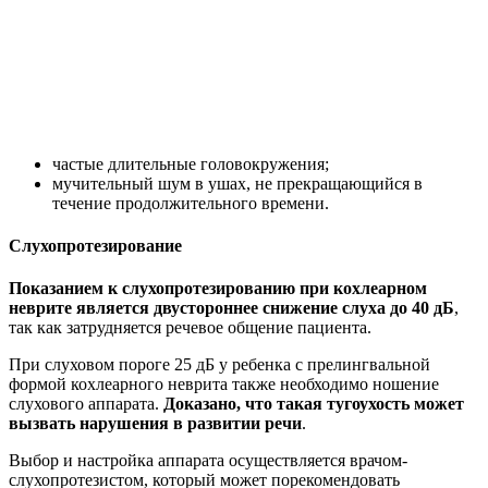
Небольшое количество чеснока измельчают, смешивают с 3-4
каплями растительного масла, тщательно перемешивают.
Полученную кашицу перекладывают на марлевую салфетку,
сворачивают, вставляют в ушной проход. Убирают компресс
после того, как начинают ощущать жжение. Процедуру
проводят перед ночным сном.