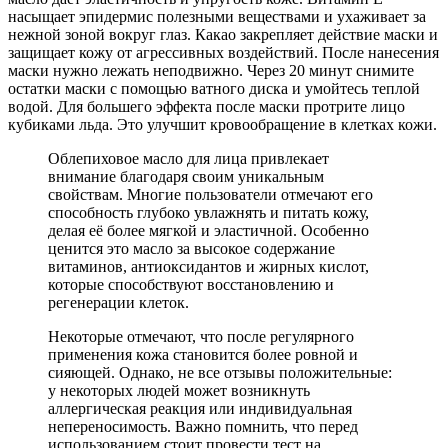
насыщает эпидермис полезными веществами и ухаживает за
нежной зоной вокруг глаз. Какао закрепляет действие маски и
защищает кожу от агрессивных воздействий. После нанесения
маски нужно лежать неподвижно. Через 20 минут снимите
остатки маски с помощью ватного диска и умойтесь теплой
водой. Для большего эффекта после маски протрите лицо
кубиками льда. Это улучшит кровообращение в клетках кожи.
Облепиховое масло для лица привлекает
внимание благодаря своим уникальным
свойствам. Многие пользователи отмечают его
способность глубоко увлажнять и питать кожу,
делая её более мягкой и эластичной. Особенно
ценится это масло за высокое содержание
витаминов, антиоксидантов и жирных кислот,
которые способствуют восстановлению и
регенерации клеток.
Некоторые отмечают, что после регулярного
применения кожа становится более ровной и
сияющей. Однако, не все отзывы положительные:
у некоторых людей может возникнуть
аллергическая реакция или индивидуальная
непереносимость. Важно помнить, что перед
использованием стоит провести тест на