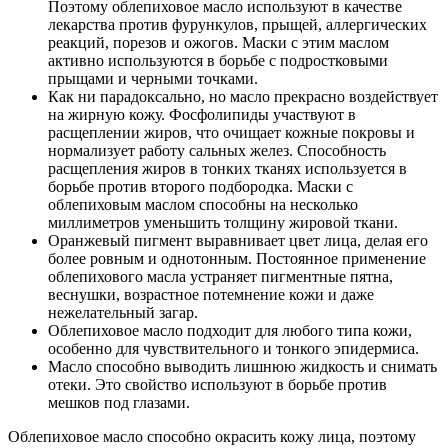
Поэтому облепиховое масло используют в качестве
лекарства против фурункулов, прыщей, аллергических
реакций, порезов и ожогов. Маски с этим маслом
активно используются в борьбе с подростковыми
прыщами и черными точками.
Как ни парадоксально, но масло прекрасно воздействует
на жирную кожу. Фосфолипиды участвуют в
расщеплении жиров, что очищает кожные покровы и
нормализует работу сальных желез. Способность
расщепления жиров в тонких тканях используется в
борьбе против второго подбородка. Маски с
облепиховым маслом способны на несколько
миллиметров уменьшить толщину жировой ткани.
Оранжевый пигмент выравнивает цвет лица, делая его
более ровным и однотонным. Постоянное применение
облепихового масла устраняет пигментные пятна,
веснушки, возрастное потемнение кожи и даже
нежелательный загар.
Облепиховое масло подходит для любого типа кожи,
особенно для чувствительного и тонкого эпидермиса.
Масло способно выводить лишнюю жидкость и снимать
отеки. Это свойство используют в борьбе против
мешков под глазами.
Облепиховое масло способно окрасить кожу лица, поэтому