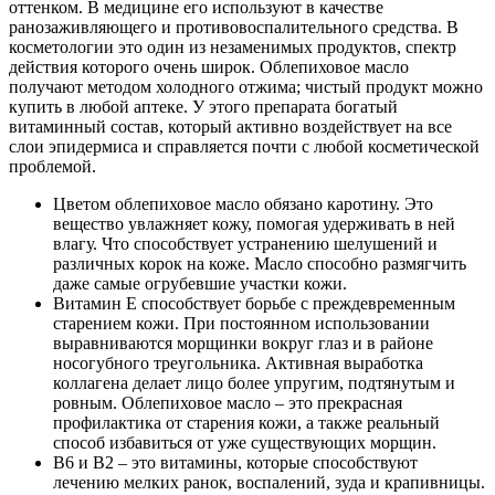
оттенком. В медицине его используют в качестве
ранозаживляющего и противовоспалительного средства. В
косметологии это один из незаменимых продуктов, спектр
действия которого очень широк. Облепиховое масло
получают методом холодного отжима; чистый продукт можно
купить в любой аптеке. У этого препарата богатый
витаминный состав, который активно воздействует на все
слои эпидермиса и справляется почти с любой косметической
проблемой.
Цветом облепиховое масло обязано каротину. Это
вещество увлажняет кожу, помогая удерживать в ней
влагу. Что способствует устранению шелушений и
различных корок на коже. Масло способно размягчить
даже самые огрубевшие участки кожи.
Витамин Е способствует борьбе с преждевременным
старением кожи. При постоянном использовании
выравниваются морщинки вокруг глаз и в районе
носогубного треугольника. Активная выработка
коллагена делает лицо более упругим, подтянутым и
ровным. Облепиховое масло – это прекрасная
профилактика от старения кожи, а также реальный
способ избавиться от уже существующих морщин.
В6 и В2 – это витамины, которые способствуют
лечению мелких ранок, воспалений, зуда и крапивницы.