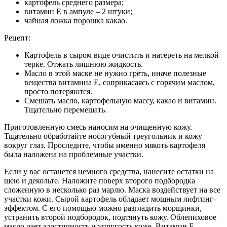
картофель среднего размера;
витамин Е в ампуле – 2 штуки;
чайная ложка порошка какао.
Рецепт:
Картофель в сыром виде очистить и натереть на мелкой
терке. Отжать лишнюю жидкость.
Масло в этой маске не нужно греть, иначе полезные
вещества витамина Е, соприкасаясь с горячим маслом,
просто потеряются.
Смешать масло, картофельную массу, какао и витамин.
Тщательно перемешать.
Приготовленную смесь наносим на очищенную кожу.
Тщательно обработайте носогубный треугольник и кожу
вокруг глаз. Проследите, чтобы именно мякоть картофеля
была наложена на проблемные участки.
Если у вас останется немного средства, нанесите остатки на
шею и декольте. Наложите поверх второго подбородка
сложенную в несколько раз марлю. Маска воздействует на все
участки кожи. Сырой картофель обладает мощным лифтинг-
эффектом. С его помощью можно разгладить морщинки,
устранить второй подбородок, подтянуть кожу. Облепиховое
масло дает эластичность и упругость коже. Витамин Е