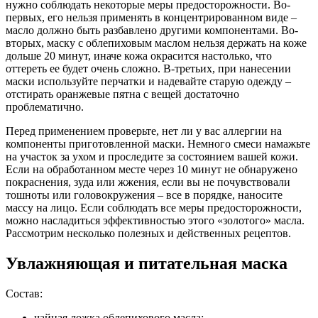
нужно соблюдать некоторые меры предосторожности. Во-
первых, его нельзя применять в концентрированном виде –
масло должно быть разбавлено другими компонентами. Во-
вторых, маску с облепиховым маслом нельзя держать на коже
дольше 20 минут, иначе кожа окрасится настолько, что
оттереть ее будет очень сложно. В-третьих, при нанесении
маски используйте перчатки и надевайте старую одежду –
отстирать оранжевые пятна с вещей достаточно
проблематично.
Перед применением проверьте, нет ли у вас аллергии на
компоненты приготовленной маски. Немного смеси намажьте
на участок за ухом и проследите за состоянием вашей кожи.
Если на обработанном месте через 10 минут не обнаружено
покраснения, зуда или жжения, если вы не почувствовали
тошноты или головокружения – все в порядке, наносите
массу на лицо. Если соблюдать все меры предосторожности,
можно насладиться эффективностью этого «золотого» масла.
Рассмотрим несколько полезных и действенных рецептов.
Увлажняющая и питательная маска
Состав:
чайная ложка облепихового масла;