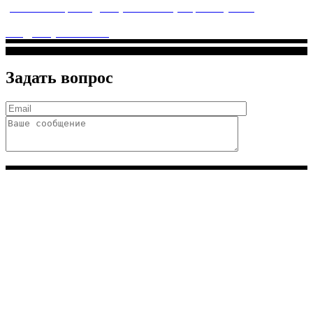
ул. Святоозерская д. 15 (м. Выхино) мкр. Кожухово
(м. ул
Дмитриевского, м. Лухмановская)
info@solnyshkomed.ru
Задать вопрос