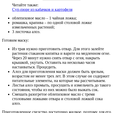
Читайте также:
Суп-пюре из кабачков и картофеля
облепиховое масло – 1 чайная ложка;
ромашка, крапива – по одной столовой ложке
измельченных растений;
3 листочка алоэ.
Готовим маску:
Из трав нужно приготовить отвар. Для этого залейте
растения стаканом кипятка и варите на медленном огне.
Через 20 минут нужно снять отвар с огня, накрыть
крышкой, укутать. Оставить на несколько часов
настаиваться. Процедить.
Алоэ для приготовления маски должен быть зрелым,
возрастом не менее трех лет. В этом случае он содержит
питательные элементы, на которые мы рассчитываем.
Листья алоэ промыть, просушить и измельчить до такого
состояния, чтобы из них можно было выжать сок.
Смешать разогретое облепиховое масло с тремя
столовыми ложками отвара и столовой ложкой сока
алоэ.
Приготовленное средство достаточно жидкое, поэтому для его