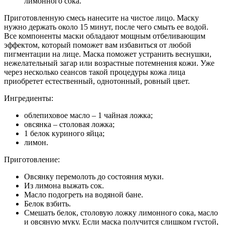
лимонного сока.
Приготовленную смесь нанесите на чистое лицо. Маску
нужно держать около 15 минут, после чего смыть ее водой.
Все компоненты маски обладают мощным отбеливающим
эффектом, который поможет вам избавиться от любой
пигментации на лице. Маска поможет устранить веснушки,
нежелательный загар или возрастные потемнения кожи. Уже
через несколько сеансов такой процедуры кожа лица
приобретет естественный, однотонный, ровный цвет.
Ингредиенты:
облепиховое масло – 1 чайная ложка;
овсянка – столовая ложка;
1 белок куриного яйца;
лимон.
Приготовление:
Овсянку перемолоть до состояния муки.
Из лимона выжать сок.
Масло подогреть на водяной бане.
Белок взбить.
Смешать белок, столовую ложку лимонного сока, масло
и овсяную муку. Если маска получится слишком густой,