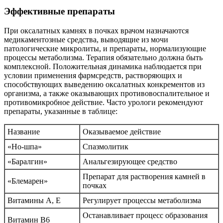
Эффективные препараты
При оксалатных камнях в почках врачом назначаются
медикаментозные средства, выводящие из мочи
патологические микролиты, и препараты, нормализующие
процессы метаболизма. Терапия обязательно должна быть
комплексной. Положительная динамика наблюдается при
условии применения фармсредств, растворяющих и
способствующих выведению оксалатных конкрементов из
организма, а также оказывающих противовоспалительное и
противомикробное действие. Часто урологи рекомендуют
препараты, указанные в таблице:
Название
Оказываемое действие
«Но-шпа»
Спазмолитик
«Баралгин»
Анальгезирующее средство
Препарат для растворения камней в
«Блемарен»
почках
Витамины А, Е
Регулирует процессы метаболизма
Останавливает процесс образования
Витамин В6