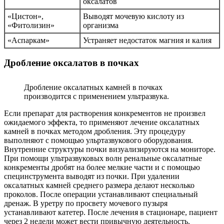
оксалатов
«Цистон»,
Выводят мочевую кислоту из
«Фитолизин»
организма
«Аспаркам»
Устраняет недостаток магния и калия
Дробление оксалатов в почках
Дробление оксалатных камней в почках
производится с применением ультразвука.
Если препарат для растворения конкрементов не произвел
ожидаемого эффекта, то применяют лечение оксалатных
камней в почках методом дробления. Эту процедуру
выполняют с помощью ульртазвукового оборудования.
Внутренние структуры почки визуализируются на мониторе.
При помощи ультразвуковых волн ренальные оксалатные
конкременты дробят на более мелкие части и с помощью
специнструмента выводят из почки. При удалении
оксалатных камней среднего размера делают несколько
проколов. После операции устанавливают специальный
дренаж. В уретру по просвету мочевого пузыря
устанавливают катетер. После лечения в стационаре, пациент
через 2 недели может вести привычную деятельность.