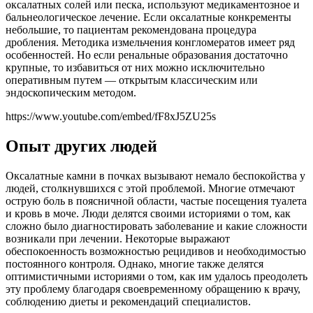
оксалатных солей или песка, используют медикаментозное и
бальнеологическое лечение. Если оксалатные конкременты
небольшие, то пациентам рекомендована процедура
дробления. Методика измельчения конгломератов имеет ряд
особенностей. Но если ренальные образования достаточно
крупные, то избавиться от них можно исключительно
оперативным путем — открытым классическим или
эндоскопическим методом.
https://www.youtube.com/embed/fF8xJ5ZU25s
Опыт других людей
Оксалатные камни в почках вызывают немало беспокойства у
людей, столкнувшихся с этой проблемой. Многие отмечают
острую боль в поясничной области, частые посещения туалета
и кровь в моче. Люди делятся своими историями о том, как
сложно было диагностировать заболевание и какие сложности
возникали при лечении. Некоторые выражают
обеспокоенность возможностью рецидивов и необходимостью
постоянного контроля. Однако, многие также делятся
оптимистичными историями о том, как им удалось преодолеть
эту проблему благодаря своевременному обращению к врачу,
соблюдению диеты и рекомендаций специалистов.