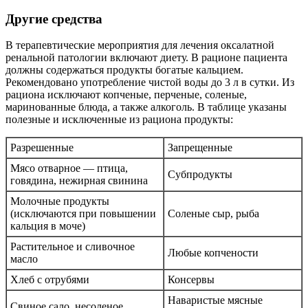
Другие средства
В терапевтические мероприятия для лечения оксалатной
ренальной патологии включают диету. В рационе пациента
должны содержаться продукты богатые кальцием.
Рекомендовано употребление чистой воды до 3 л в сутки. Из
рациона исключают копченые, перченые, соленые,
маринованные блюда, а также алкоголь. В таблице указаны
полезные и исключенные из рациона продукты:
Разрешенные
Запрещенные
Мясо отварное — птица,
Субпродукты
говядина, нежирная свинина
Молочные продукты
(исключаются при повышении
Соленые сыр, рыба
кальция в моче)
Растительное и сливочное
Любые копчености
масло
Хлеб с отрубями
Консервы
Наваристые мясные
Свиное сало, несоленое