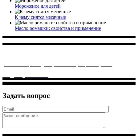
Мороженое для детей
К чему снятся месячные
Масло ромашки: свойства и применение
Многопрофильное медицинское учреждение, которое
заботится о детском здоровье и оказывает медицинские
услуги высочайшего качества.
ул. Святоозерская д. 15 (м. Выхино) мкр. Кожухово
(м. ул
Дмитриевского, м. Лухмановская)
info@solnyshkomed.ru
Задать вопрос