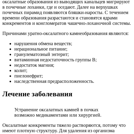
оксалатные образования из выводящих канальцев мигрируют
в почечные лоханки, где и оседают. Далее на верхушках
почечных пирамид появляются бляшки-наросты. С течением
времени образования разрастаются и становятся ядрами
конкрементов и конгломератов чашечно-лоханочной системы.
Причинами уратно-оксалатного камнеобразования являются:
нарушения обмена веществ;
нерациональное питание;
гранулематозный энтерит;
витаминная недостаточность группы В;
недостаток магния;
колит;
пиелонефрит;
наследственная предрасположенность.
Лечение заболевания
Устранение оксалатных камней в почках
возможно медикаментами или хирургией.
Оксалатные конкременты тяжело растворяются, потому что
имеют плотную структуру. Для удаления из организма