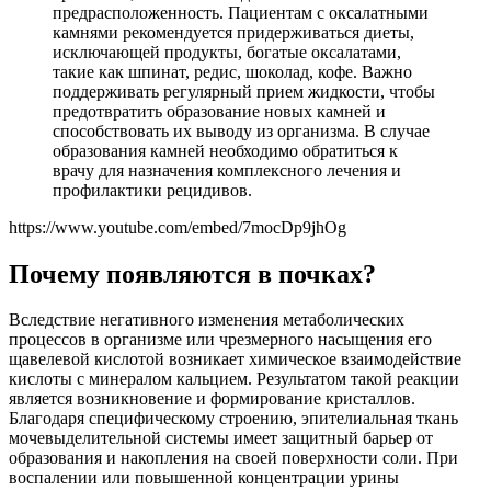
предрасположенность. Пациентам с оксалатными
камнями рекомендуется придерживаться диеты,
исключающей продукты, богатые оксалатами,
такие как шпинат, редис, шоколад, кофе. Важно
поддерживать регулярный прием жидкости, чтобы
предотвратить образование новых камней и
способствовать их выводу из организма. В случае
образования камней необходимо обратиться к
врачу для назначения комплексного лечения и
профилактики рецидивов.
https://www.youtube.com/embed/7mocDp9jhOg
Почему появляются в почках?
Вследствие негативного изменения метаболических
процессов в организме или чрезмерного насыщения его
щавелевой кислотой возникает химическое взаимодействие
кислоты с минералом кальцием. Результатом такой реакции
является возникновение и формирование кристаллов.
Благодаря специфическому строению, эпителиальная ткань
мочевыделительной системы имеет защитный барьер от
образования и накопления на своей поверхности соли. При
воспалении или повышенной концентрации урины