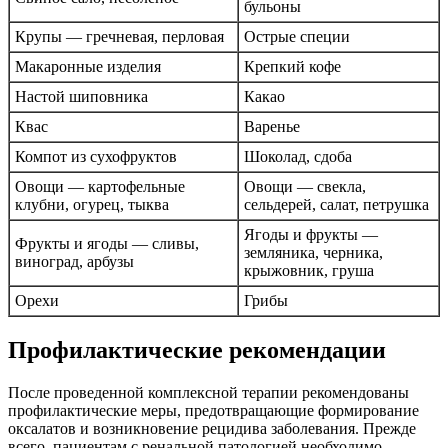
бульоны
Крупы — гречневая, перловая
Острые специи
Макаронные изделия
Крепкий кофе
Настой шиповника
Какао
Квас
Варенье
Компот из сухофруктов
Шоколад, сдоба
Овощи — картофельные
Овощи — свекла,
клубни, огурец, тыква
сельдерей, салат, петрушка
Ягоды и фрукты —
Фрукты и ягоды — сливы,
земляника, черника,
виноград, арбузы
крыжовник, груша
Орехи
Грибы
Профилактические рекомендации
После проведенной комплексной терапии рекомендованы
профилактические меры, предотвращающие формирование
оксалатов и возникновение рецидива заболевания. Прежде
всего, пациентам с ренальной патологией необходимо