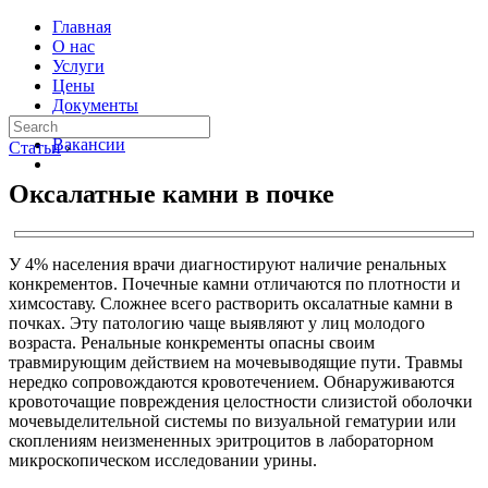
Главная
О нас
Услуги
Цены
Документы
Контакты
Вакансии
Статьи
›
Оксалатные камни в почке
У 4% населения врачи диагностируют наличие ренальных
конкрементов. Почечные камни отличаются по плотности и
химсоставу. Сложнее всего растворить оксалатные камни в
почках. Эту патологию чаще выявляют у лиц молодого
возраста. Ренальные конкременты опасны своим
травмирующим действием на мочевыводящие пути. Травмы
нередко сопровождаются кровотечением. Обнаруживаются
кровоточащие повреждения целостности слизистой оболочки
мочевыделительной системы по визуальной гематурии или
скоплениям неизмененных эритроцитов в лабораторном
микроскопическом исследовании урины.