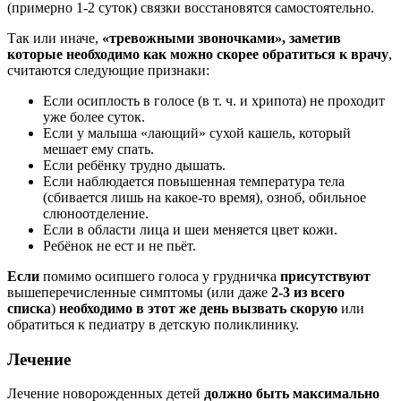
(примерно 1-2 суток) связки восстановятся самостоятельно.
Так или иначе,
«тревожными звоночками», заметив
которые необходимо как можно скорее обратиться к врачу
,
считаются следующие признаки:
Если осиплость в голосе (в т. ч. и хрипота) не проходит
уже более суток.
Если у малыша «лающий» сухой кашель, который
мешает ему спать.
Если ребёнку трудно дышать.
Если наблюдается повышенная температура тела
(сбивается лишь на какое-то время), озноб, обильное
слюноотделение.
Если в области лица и шеи меняется цвет кожи.
Ребёнок не ест и не пьёт.
Если
помимо осипшего голоса у грудничка
присутствуют
вышеперечисленные симптомы (или даже
2-3 из всего
списка
)
необходимо в этот же день вызвать скорую
или
обратиться к педиатру в детскую поликлинику.
Лечение
Лечение новорожденных детей
должно быть максимально