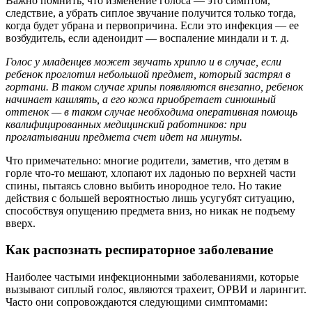
Важно помнить, что изменение голоса — это симптом,
следствие, а убрать сиплое звучание получится только тогда,
когда будет убрана и первопричина. Если это инфекция — ее
возбудитель, если аденоидит — воспаление миндали и т. д.
Голос у
младенцев
может звучать хрипло и в случае, если
ребенок проглотил небольшой предмет, который застрял в
гортани. В таком случае хрипы появляются внезапно, ребенок
начинает кашлять, а его кожа приобретает синюшный
оттенок — в таком случае необходима оперативная помощь
квалифицированных медицинский работников: при
проглатывании предмета счет идет на минуты.
Что примечательно: многие родители, заметив, что детям в
горле что-то мешают, хлопают их ладонью по верхней части
спины, пытаясь словно выбить инородное тело. Но такие
действия с большей вероятностью лишь усугубят ситуацию,
способствуя опущению предмета вниз, но никак не подъему
вверх.
Как распознать респираторное заболевание
Наиболее частыми инфекционными заболеваниями, которые
вызывают сиплый голос, являются трахеит, ОРВИ и ларингит.
Часто они сопровождаются следующими симптомами: