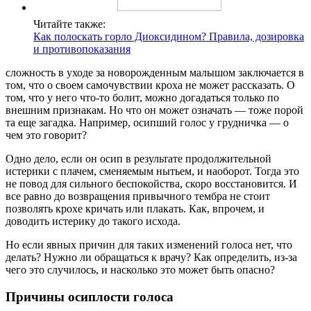
Читайте также:
Как полоскать горло Диоксидином? Правила, дозировка
и противопоказания
сложность в уходе за новорожденным малышом заключается в
том, что о своем самочувствии кроха не может рассказать. О
том, что у него что-то болит, можно догадаться только по
внешним признакам. Но что он может означать — тоже порой
та еще загадка. Например, осипший голос у грудничка — о
чем это говорит?
Одно дело, если он осип в результате продолжительной
истерики с плачем, сменяемым нытьем, и наоборот. Тогда это
не повод для сильного беспокойства, скоро восстановится. И
все равно до возвращения привычного тембра не стоит
позволять крохе кричать или плакать. Как, впрочем, и
доводить истерику до такого исхода.
Но если явных причин для таких изменений голоса нет, что
делать? Нужно ли обращаться к врачу? Как определить, из-за
чего это случилось, и насколько это может быть опасно?
Причины осиплости голоса