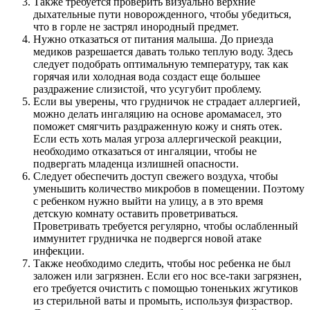
Также требуется проверить визуально верхние
дыхательные пути новорожденного, чтобы убедиться,
что в горле не застрял инородный предмет.
Нужно отказаться от питания малыша. До приезда
медиков разрешается давать только теплую воду. Здесь
следует подобрать оптимальную температуру, так как
горячая или холодная вода создаст еще большее
раздражение слизистой, что усугубит проблему.
Если вы уверены, что грудничок не страдает аллергией,
можно делать ингаляцию на основе аромамасел, это
поможет смягчить раздраженную кожу и снять отек.
Если есть хоть малая угроза аллергической реакции,
необходимо отказаться от ингаляции, чтобы не
подвергать младенца излишней опасности.
Следует обеспечить доступ свежего воздуха, чтобы
уменьшить количество микробов в помещении. Поэтому
с ребенком нужно выйти на улицу, а в это время
детскую комнату оставить проветриваться.
Проветривать требуется регулярно, чтобы ослабленный
иммунитет грудничка не подвергся новой атаке
инфекции.
Также необходимо следить, чтобы нос ребенка не был
заложен или загрязнен. Если его нос все-таки загрязнен,
его требуется очистить с помощью тоненьких жгутиков
из стерильной ваты и промыть, используя физраствор.