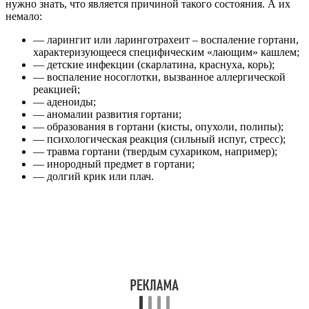
нужно знать, что является причиной такого состояния. А их
немало:
— ларингит или ларинготрахеит – воспаление гортани,
характеризующееся специфическим «лающим» кашлем;
— детские инфекции (скарлатина, краснуха, корь);
— воспаление носоглотки, вызванное аллергической
реакцией;
— аденоиды;
— аномалии развития гортани;
— образования в гортани (кисты, опухоли, полипы);
— психологическая реакция (сильный испуг, стресс);
— травма гортани (твердым сухариком, например);
— инородный предмет в гортани;
— долгий крик или плач.