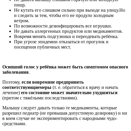
пищу.
Не кутать его слишком сильно при выходе на улицу.Но
и следить за тем, чтобы его не продуло холодным
ветром.
По возможности дезинфицировать все игрушки.
Не давать аллергенных продуктов или медикаментов.
Вовремя менять подгузники и переодевать ребёнка.
При угрозе эпидемии отказаться от прогулок и
посещения публичных мест.
Осипший голос у ребёнка может быть симптомом опасного
заболевания
.
Поэтому,
если вовремя
не предпринять
соответствующие
меры
(т. е. обратиться к врачу и начать
лечение)
его состояние может значительно ухудшиться
(притом с тяжёлыми последствиями).
Малышу следует давать только те медикаменты, которые
разрешил педиатр (не превышая допустимую дозировку) и ни
в коем случае не экспериментировать с народными чудо-
средствами.