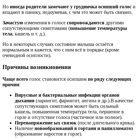
Но
иногда родители замечают у грудничка осипший голос
и
впадают в панику, недоумевая, с чем это может быть связано.
Зачастую
изменения в голосе
сопровождаются
другими
сопутствующими симптомами (
повышение температуры
тела
, кашель и т. д.).
Но в некоторых случаях состояние малыша остаётся
нормальным и кажется, что с ним всё в порядке (кроме
очевидной осиплости).
Причины возникновения
Чаще всего
голос становится осипшим
по ряду следующих
причин
:
Вирусные и бактериальные инфекции органов
дыхания
(ларингит, фарингит, ангина и др.).В качестве
сопутствующих симптомов может быть сильный
кашель, повышенная температура тела, першение в
горле и отсутствие голоса (частичное или полное).
Перенапряжение ых связок
(после длительного крика).
Наличие
новообразований в гортани и папилломатоз
(образование наростов в горле).