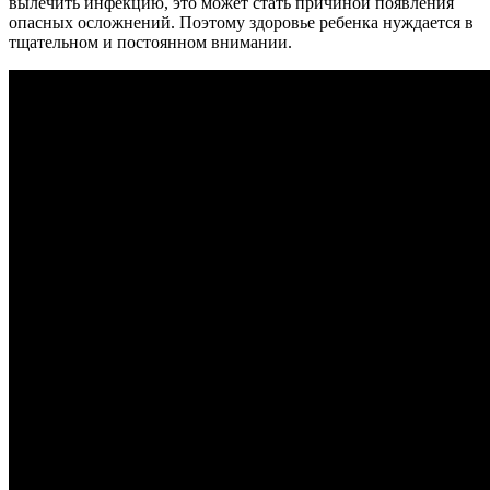
вылечить инфекцию, это может стать причиной появления
опасных осложнений. Поэтому здоровье ребенка нуждается в
тщательном и постоянном внимании.