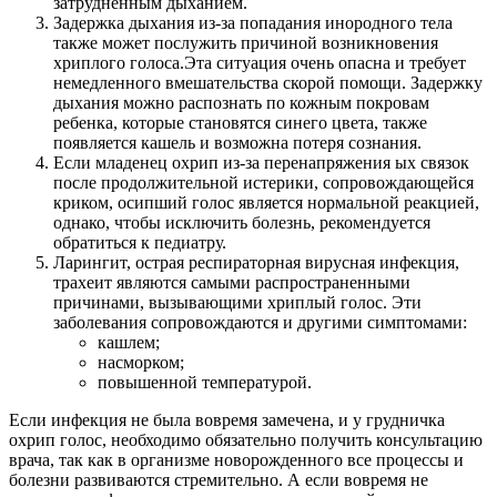
затрудненным дыханием.
Задержка дыхания из-за попадания инородного тела
также может послужить причиной возникновения
хриплого голоса.Эта ситуация очень опасна и требует
немедленного вмешательства скорой помощи. Задержку
дыхания можно распознать по кожным покровам
ребенка, которые становятся синего цвета, также
появляется кашель и возможна потеря сознания.
Если младенец охрип из-за перенапряжения ых связок
после продолжительной истерики, сопровождающейся
криком, осипший голос является нормальной реакцией,
однако, чтобы исключить болезнь, рекомендуется
обратиться к педиатру.
Ларингит, острая респираторная вирусная инфекция,
трахеит являются самыми распространенными
причинами, вызывающими хриплый голос. Эти
заболевания сопровождаются и другими симптомами:
кашлем;
насморком;
повышенной температурой.
Если инфекция не была вовремя замечена, и у грудничка
охрип голос, необходимо обязательно получить консультацию
врача, так как в организме новорожденного все процессы и
болезни развиваются стремительно. А если вовремя не