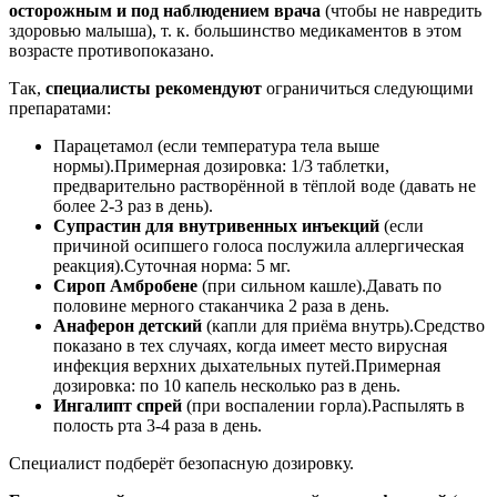
осторожным и под наблюдением врача
(чтобы не навредить
здоровью малыша), т. к. большинство медикаментов в этом
возрасте противопоказано.
Так,
специалисты рекомендуют
ограничиться следующими
препаратами:
Парацетамол (если температура тела выше
нормы).Примерная дозировка: 1/3 таблетки,
предварительно растворённой в тёплой воде (давать не
более 2-3 раз в день).
Супрастин для внутривенных инъекций
(если
причиной осипшего голоса послужила аллергическая
реакция).Суточная норма: 5 мг.
Сироп Амбробене
(при сильном кашле).Давать по
половине мерного стаканчика 2 раза в день.
Анаферон детский
(капли для приёма внутрь).Средство
показано в тех случаях, когда имеет место вирусная
инфекция верхних дыхательных путей.Примерная
дозировка: по 10 капель несколько раз в день.
Ингалипт спрей
(при воспалении горла).Распылять в
полость рта 3-4 раза в день.
Специалист подберёт безопасную дозировку.