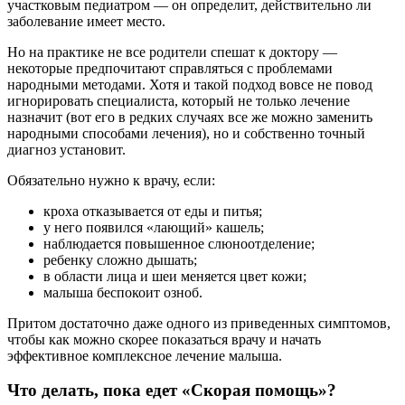
участковым педиатром — он определит, действительно ли
заболевание имеет место.
Но на практике не все родители спешат к доктору —
некоторые предпочитают справляться с проблемами
народными методами. Хотя и такой подход вовсе не повод
игнорировать специалиста, который не только лечение
назначит (вот его в редких случаях все же можно заменить
народными способами лечения), но и собственно точный
диагноз установит.
Обязательно нужно к врачу, если:
кроха отказывается от еды и питья;
у него появился «лающий» кашель;
наблюдается повышенное слюноотделение;
ребенку сложно дышать;
в области лица и шеи меняется цвет кожи;
малыша беспокоит озноб.
Притом достаточно даже одного из приведенных симптомов,
чтобы как можно скорее показаться врачу и начать
эффективное комплексное лечение малыша.
Что делать, пока едет «Скорая помощь»?