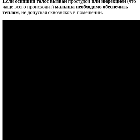
Если осипший голос вызван
простудой
или инфекцией
(что
чаще всего происходит)
малыша необходимо обеспечить
теплом
, не допуская сквозняков в помещении.