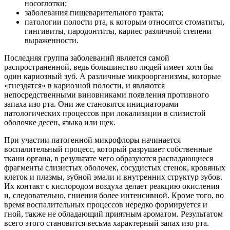
носоглотки;
заболевания пищеварительного тракта;
патологии полости рта, к которым относятся стоматиты,
гингивиты, пародонтиты, кариес различной степени
выраженности.
Последняя группа заболеваний является самой
распространенной, ведь большинство людей имеет хотя бы
один кариозный зуб. А различные микроорганизмы, которые
«гнездятся» в кариозной полости, и являются
непосредственными виновниками появления противного
запаха изо рта. Они же становятся инициаторами
патологических процессов при локализации в слизистой
оболочке десен, языка или щек.
При участии патогенной микрофлоры начинается
воспалительный процесс, который разрушает собственные
ткани органа, в результате чего образуются распадающиеся
фрагменты слизистых оболочек, сосудистых стенок, кровяных
клеток и плазмы, зубной эмали и внутренних структур зубов.
Их контакт с кислородом воздуха делает реакцию окисления
и, следовательно, гниения более интенсивной. Кроме того, во
время воспалительных процессов нередко формируется и
гной, также не обладающий приятным ароматом. Результатом
всего этого становится весьма характерный запах изо рта.