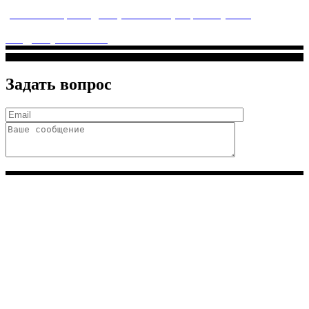
услуги высочайшего качества.
ул. Святоозерская д. 15 (м. Выхино) мкр. Кожухово
(м. ул
Дмитриевского, м. Лухмановская)
info@solnyshkomed.ru
Задать вопрос