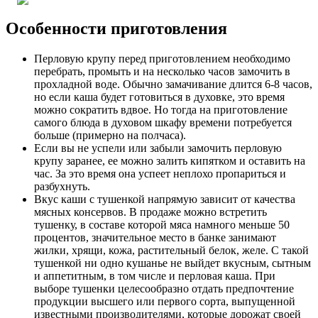
Особенности приготовления
Перловую крупу перед приготовлением необходимо
перебрать, промыть и на несколько часов замочить в
прохладной воде. Обычно замачивание длится 6-8 часов,
но если каша будет готовиться в духовке, это время
можно сократить вдвое. Но тогда на приготовление
самого блюда в духовом шкафу времени потребуется
больше (примерно на полчаса).
Если вы не успели или забыли замочить перловую
крупу заранее, ее можно залить кипятком и оставить на
час. За это время она успеет неплохо пропариться и
разбухнуть.
Вкус каши с тушенкой напрямую зависит от качества
мясных консервов. В продаже можно встретить
тушенку, в составе которой мяса намного меньше 50
процентов, значительное место в банке занимают
жилки, хрящи, кожа, растительный белок, желе. С такой
тушенкой ни одно кушанье не выйдет вкусным, сытным
и аппетитным, в том числе и перловая каша. При
выборе тушенки целесообразно отдать предпочтение
продукции высшего или первого сорта, выпущенной
известными производителями, которые дорожат своей