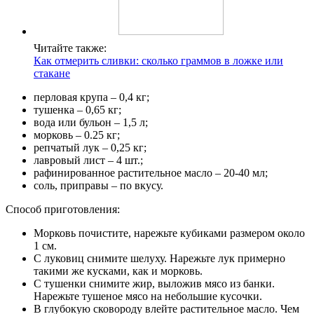
Читайте также:
Как отмерить сливки: сколько граммов в ложке или
стакане
перловая крупа – 0,4 кг;
тушенка – 0,65 кг;
вода или бульон – 1,5 л;
морковь – 0.25 кг;
репчатый лук – 0,25 кг;
лавровый лист – 4 шт.;
рафинированное растительное масло – 20-40 мл;
соль, приправы – по вкусу.
Способ приготовления:
Морковь почистите, нарежьте кубиками размером около
1 см.
С луковиц снимите шелуху. Нарежьте лук примерно
такими же кусками, как и морковь.
С тушенки снимите жир, выложив мясо из банки.
Нарежьте тушеное мясо на небольшие кусочки.
В глубокую сковороду влейте растительное масло. Чем