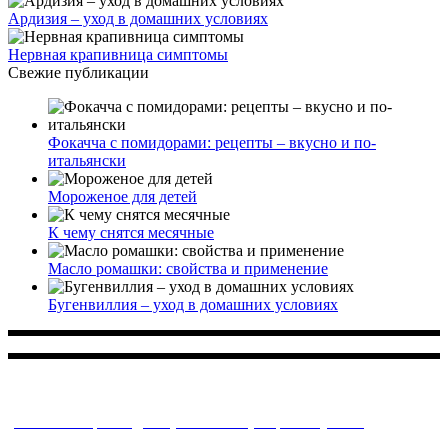
Ардизия – уход в домашних условиях
Нервная крапивница симптомы
Свежие публикации
Фокачча с помидорами: рецепты – вкусно и по-
итальянски
Мороженое для детей
К чему снятся месячные
Масло ромашки: свойства и применение
Бугенвиллия – уход в домашних условиях
Многопрофильное медицинское учреждение, которое
заботится о детском здоровье и оказывает медицинские
услуги высочайшего качества.
ул. Святоозерская д. 15 (м. Выхино) мкр. Кожухово
(м. ул
Дмитриевского, м. Лухмановская)