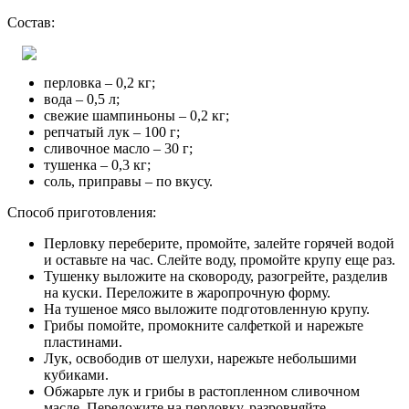
Состав:
перловка – 0,2 кг;
вода – 0,5 л;
свежие шампиньоны – 0,2 кг;
репчатый лук – 100 г;
сливочное масло – 30 г;
тушенка – 0,3 кг;
соль, приправы – по вкусу.
Способ приготовления:
Перловку переберите, промойте, залейте горячей водой
и оставьте на час. Слейте воду, промойте крупу еще раз.
Тушенку выложите на сковороду, разогрейте, разделив
на куски. Переложите в жаропрочную форму.
На тушеное мясо выложите подготовленную крупу.
Грибы помойте, промокните салфеткой и нарежьте
пластинами.
Лук, освободив от шелухи, нарежьте небольшими
кубиками.
Обжарьте лук и грибы в растопленном сливочном
масле. Переложите на перловку, разровняйте.