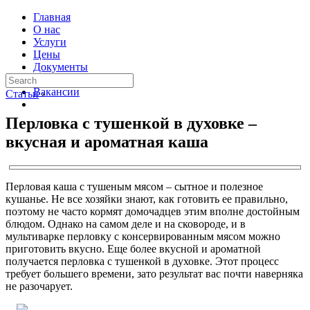
Главная
О нас
Услуги
Цены
Документы
Контакты
Вакансии
Статьи
›
Перловка с тушенкой в духовке –
вкусная и ароматная каша
Перловая каша с тушеным мясом – сытное и полезное
кушанье. Не все хозяйки знают, как готовить ее правильно,
поэтому не часто кормят домочадцев этим вполне достойным
блюдом. Однако на самом деле и на сковороде, и в
мультиварке перловку с консервированным мясом можно
приготовить вкусно. Еще более вкусной и ароматной
получается перловка с тушенкой в духовке. Этот процесс
требует большего времени, зато результат вас почти наверняка
не разочарует.