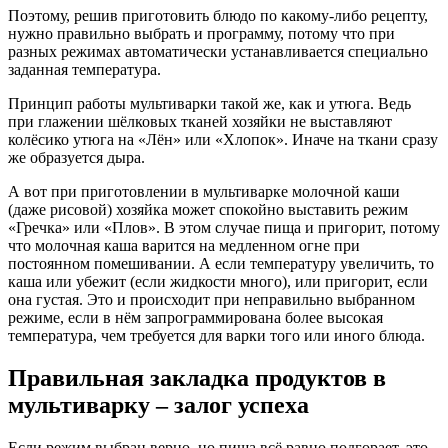
Поэтому, решив приготовить блюдо по какому-либо рецепту,
нужно правильно выбрать и программу, потому что при
разных режимах автоматически устанавливается специально
заданная температура.
Принцип работы мультиварки такой же, как и утюга. Ведь
при глажении шёлковых тканей хозяйки не выставляют
колёсико утюга на «Лён» или «Хлопок». Иначе на ткани сразу
же образуется дыра.
А вот при приготовлении в мультиварке молочной каши
(даже рисовой) хозяйка может спокойно выставить режим
«Гречка» или «Плов». В этом случае пища и пригорит, потому
что молочная каша варится на медленном огне при
постоянном помешивании. А если температуру увеличить, то
каша или убежит (если жидкости много), или пригорит, если
она густая. Это и происходит при неправильно выбранном
режиме, если в нём запрограммирована более высокая
температура, чем требуется для варки того или иного блюда.
Правильная закладка продуктов в
мультиварку – залог успеха
Если режим выбран верно, но пища всё равно подгорает, это