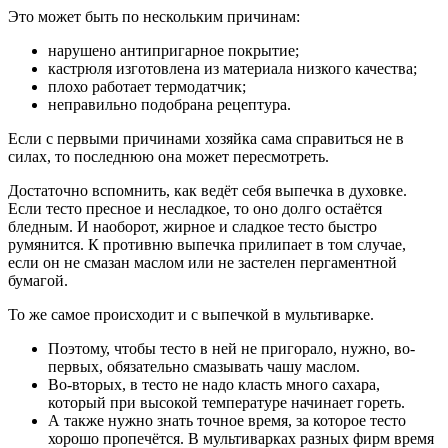
Это может быть по нескольким причинам:
нарушено антипригарное покрытие;
кастрюля изготовлена из материала низкого качества;
плохо работает термодатчик;
неправильно подобрана рецептура.
Если с первыми причинами хозяйка сама справиться не в
силах, то последнюю она может пересмотреть.
Достаточно вспомнить, как ведёт себя выпечка в духовке.
Если тесто пресное и несладкое, то оно долго остаётся
бледным. И наоборот, жирное и сладкое тесто быстро
румянится. К противню выпечка прилипает в том случае,
если он не смазан маслом или не застелен пергаментной
бумагой.
То же самое происходит и с выпечкой в мультиварке.
Поэтому, чтобы тесто в ней не пригорало, нужно, во-
первых, обязательно смазывать чашу маслом.
Во-вторых, в тесто не надо класть много сахара,
который при высокой температуре начинает гореть.
А также нужно знать точное время, за которое тесто
хорошо пропечётся. В мультиварках разных фирм время