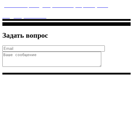
услуги высочайшего качества.
ул. Святоозерская д. 15 (м. Выхино) мкр. Кожухово
(м. ул
Дмитриевского, м. Лухмановская)
info@solnyshkomed.ru
Задать вопрос