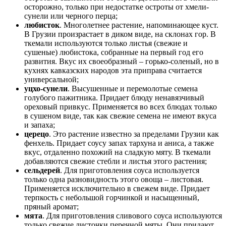
осторожно, только при недостатке остроты от хмели-
сунели или черного перца;
любисток
. Многолетнее растение, напоминающее куст.
В Грузии произрастает в диком виде, на склонах гор. В
ткемали используются только листья (свежие и
сушеные) любистока, собранные на первый год его
развития. Вкус их своеобразный – горько-соленый, но в
кухнях кавказских народов эта приправа считается
универсальной;
уцхо-сунели
. Высушенные и перемолотые семена
голубого пажитника. Придает блюду ненавязчивый
ореховый привкус. Применяется во всех блюдах только
в сушеном виде, так как свежие семена не имеют вкуса
и запаха;
церецо
. Это растение известно за пределами Грузии как
фенхель. Придает соусу запах тархуна и аниса, а также
вкус, отдаленно похожий на сладкую мяту. В ткемали
добавляются свежие стебли и листья этого растения;
сельдерей
. Для приготовления соуса используется
только одна разновидность этого овоща – листовая.
Применяется исключительно в свежем виде. Придает
терпкость с небольшой горчинкой и насыщенный,
пряный аромат;
мята
. Для приготовления сливового соуса используются
только свежие листочки перечной мяты. Они придают