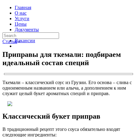
Главная
О нас
Услуги
Цены
Документы
Контакты
Вакансии
Статьи
›
Приправы для ткемали: подбираем
идеальный состав специй
Ткемали – классический соус из Грузии. Его основа – слива с
одноименным названием или алыча, а дополнением к ним
служит целый букет ароматных специй и приправ.
Классический букет приправ
В традиционный рецепт этого соуса обязательно входят
следующие ингредиенты: