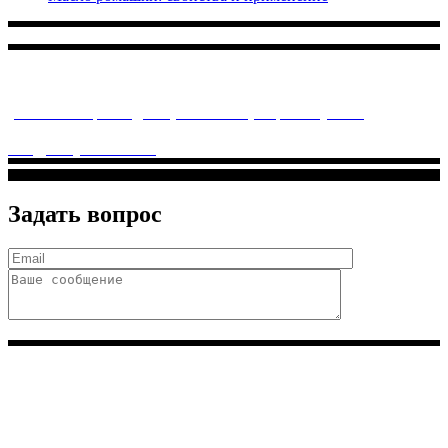
Многопрофильное медицинское учреждение, которое
заботится о детском здоровье и оказывает медицинские
услуги высочайшего качества.
ул. Святоозерская д. 15 (м. Выхино) мкр. Кожухово
(м. ул
Дмитриевского, м. Лухмановская)
info@solnyshkomed.ru
Задать вопрос