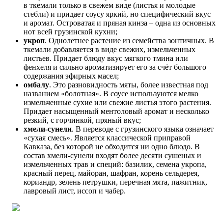
в ткемали только в свежем виде (листья и молодые
стебли) и придает соусу яркий, но специфический вкус
и аромат. Островатая и пряная кинза – одна из основных
нот всей грузинской кухни;
укроп
. Однолетнее растение из семейства зонтичных. В
ткемали добавляется в виде свежих, измельченных
листьев. Придает блюду вкус мягкого тмина или
фенхеля и сильно ароматизирует его за счёт большого
содержания эфирных масел;
омбалу
. Это разновидность мяты, более известная под
названием «болотная». В соусе используются мелко
измельченные сухие или свежие листья этого растения.
Придает насыщенный ментоловый аромат и несколько
резкий, с горчинкой, пряный вкус;
хмели-сунели
. В переводе с грузинского языка означает
«сухая смесь». Является классической приправой
Кавказа, без которой не обходится ни одно блюдо. В
состав хмели-сунели входят более десяти сушеных и
измельченных трав и специй: базилик, семена укропа,
красный перец, майоран, шафран, корень сельдерея,
кориандр, зелень петрушки, перечная мята, пажитник,
лавровый лист, иссоп и чабер.