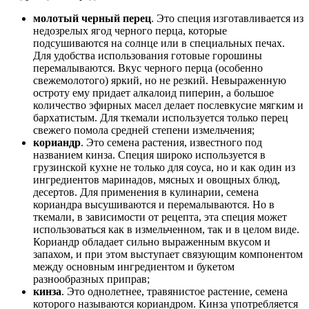
молотый черный перец
. Это специя изготавливается из
недозрелых ягод черного перца, которые
подсушиваются на солнце или в специальных печах.
Для удобства использования готовые горошины
перемалываются. Вкус черного перца (особенно
свежемолотого) яркий, но не резкий. Невыраженную
остроту ему придает алкалоид пиперин, а большое
количество эфирных масел делает послевкусие мягким и
бархатистым. Для ткемали используется только перец
свежего помола средней степени измельчения;
кориандр
. Это семена растения, известного под
названием кинза. Специя широко используется в
грузинской кухне не только для соуса, но и как один из
ингредиентов маринадов, мясных и овощных блюд,
десертов. Для применения в кулинарии, семена
кориандра высушиваются и перемалываются. Но в
ткемали, в зависимости от рецепта, эта специя может
использоваться как в измельченном, так и в целом виде.
Кориандр обладает сильно выраженным вкусом и
запахом, и при этом выступает связующим компонентом
между основным ингредиентом и букетом
разнообразных приправ;
кинза
. Это однолетнее, травянистое растение, семена
которого называются кориандром. Кинза употребляется