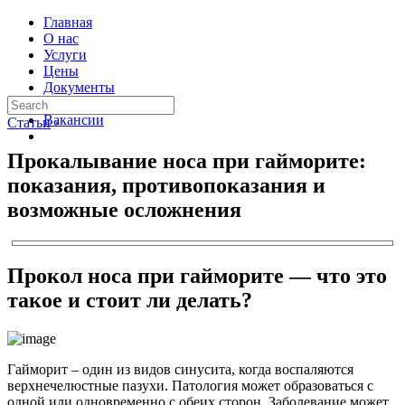
Главная
О нас
Услуги
Цены
Документы
Контакты
Вакансии
Статьи
›
Прокалывание носа при гайморите:
показания, противопоказания и
возможные осложнения
Прокол носа при гайморите — что это
такое и стоит ли делать?
Гайморит – один из видов синусита, когда воспаляются
верхнечелюстные пазухи. Патология может образоваться с
одной или одновременно с обеих сторон. Заболевание может