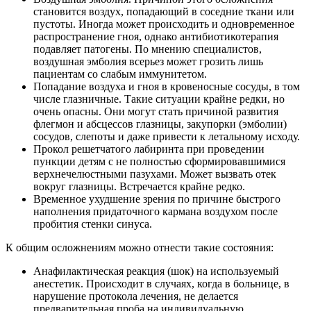
становится воздух, попадающий в соседние ткани или
пустоты. Иногда может происходить и одновременное
распространение гноя, однако антибиотикотерапия
подавляет патогены. По мнению специалистов,
воздушная эмболия всерьез может грозить лишь
пациентам со слабым иммунитетом.
Попадание воздуха и гноя в кровеносные сосуды, в том
числе глазничные. Такие ситуации крайне редки, но
очень опасны. Они могут стать причиной развития
флегмон и абсцессов глазницы, закупорки (эмболии)
сосудов, слепоты и даже привести к летальному исходу.
Прокол решетчатого лабиринта при проведении
пункции детям с не полностью сформировавшимися
верхнечелюстными пазухами. Может вызвать отек
вокруг глазницы. Встречается крайне редко.
Временное ухудшение зрения по причине быстрого
наполнения придаточного кармана воздухом после
пробития стенки синуса.
К общим осложнениям можно отнести такие состояния:
Анафилактическая реакция (шок) на используемый
анестетик. Происходит в случаях, когда в больнице, в
нарушение протокола лечения, не делается
предварительная проба на индивидуальную