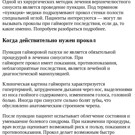
Одной из хирургических методик лечения верхнечелюстного
синусита является проведение пункции. Под термином
«пункция» медики подразумевают прокол стенки полости
специальной иглой. Пациенты интересуются — могут ли
вызывать проколы при гайморите последствия, если да, то
какие именно. Попробуем разобраться подробнее.
Когда действительно нужен прокол
Пункция гайморовой пазухи не является обязательной
процедурой в лечении синуситов. При
гайморите прокол имеет показания, противопоказания,
неблагоприятные последствия, является лечебной и
диагностической манипуляцией.
Клиническая картина гайморита характеризуется
гипертермией, затруднением дыхания через нос, выделениями
из носа гнойного содержимого, изменением голоса, головной
болью. Иногда при синусите сильно болят зубы
,
что
обусловлено анатомическим строением черепа.
После пункции пациент испытывает облегчение состояния и
уменьшение болевого синдрома. При назначении процедуры,
врач всегда оценивает возможный риск и пользу, показания и
противопоказания. Прокол делает возможным быстро