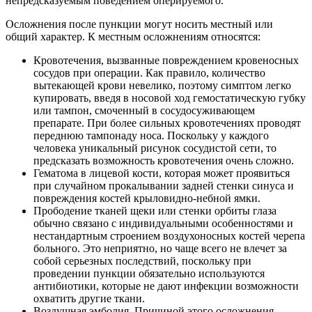
непредсказуемым поведением оперируемого.
Осложнения после пункции могут носить местный или
общий характер. К местным осложнениям относятся:
Кровотечения, вызванные повреждением кровеносных
сосудов при операции. Как правило, количество
вытекающей крови невелико, поэтому симптом легко
купировать, введя в носовой ход гемостатическую губку
или тампон, смоченный в сосудосуживающем
препарате. При более сильных кровотечениях проводят
переднюю тампонаду носа. Поскольку у каждого
человека уникальный рисунок сосудистой сети, то
предсказать возможность кровотечения очень сложно.
Гематома в лицевой кости, которая может проявиться
при случайном прокалывании задней стенки синуса и
повреждения костей крыловидно-небной ямки.
Прободение тканей щеки или стенки орбиты глаза
обычно связано с индивидуальными особенностями и
нестандартным строением воздухоносных костей черепа
больного. Это неприятно, но чаще всего не влечет за
собой серьезных последствий, поскольку при
проведении пункции обязательно используются
антибиотики, которые не дают инфекции возможности
охватить другие ткани.
Воздушная эмболия. Причиной этого осложнения