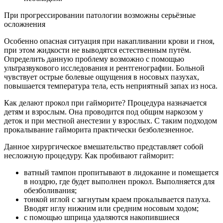
При прогрессировании патологии возможны серьёзные
осложнения
Особенно опасная ситуация при накапливании крови и гноя,
при этом жидкости не выводятся естественным путём.
Определить данную проблему возможно с помощью
ультразвукового исследования и рентгенографии. Больной
чувствует острые болевые ощущения в носовых пазухах,
повышается температура тела, есть неприятный запах из носа.
Как делают прокол при гайморите? Процедура назначается
детям и взрослым. Она проводится под общим наркозом у
деток и при местной анестезии у взрослых. С таким подходом
прокалывание гайморита практически безболезненное.
Данное хирургическое вмешательство представляет собой
несложную процедуру. Как пробивают гайморит:
ватный тампон пропитывают в лидокаине и помещается
в ноздрю, где будет выполнен прокол. Выполняется для
обезболивания;
тонкой иглой с загнутым краем прокалывается пазуха.
Вводят иглу нижним или средним носовым ходом;
с помощью шприца удаляются накопившиеся