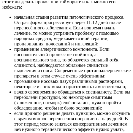
стоит ли делать прокол при гайморите и как можно его
избежать:
начальная стадия развития патологического процесса.
Острая форма прогрессирует через 11-12 дней после
перенесённого заболевания. Если вовремя начать
лечение, то можно устранить проблему с помощью
народных средств, медикаментозной терапии,
пропаривания, полосканий и ингаляций;
применение аллергического компонента. Если
воспалительный процесс не гнойного, а
воспалительного типа, то образуется сильный отёк
слизистой, наблюдаются обильные слизистые
выделения из носа. Современные противоаллергические
препараты в этом случае очень эффективны;
промывание носовых пазух различными растворами,
некоторые из них можно приготовить самостоятельно;
важно своевременно обращаться к специалисту. Если вы
переболели простудой, но некоторые симптомы
(заложен нос, насморк) ещё остались, нужно пройти
обследование, чтобы не было осложнений;
если принято решение делать пункцию, можно обсудить
с врачом вопрос перенесения операции на пару дней. В
этот период можно заняться консервативным лечением.
Без нужного терапевтического эффекта нужно узнать,