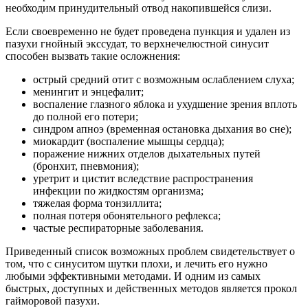
необходим принудительный отвод накопившейся слизи.
Если своевременно не будет проведена пункция и удален из
пазухи гнойный экссудат, то верхнечелюстной синусит
способен вызвать такие осложнения:
острый средний отит с возможным ослаблением слуха;
менингит и энцефалит;
воспаление глазного яблока и ухудшение зрения вплоть
до полной его потери;
синдром апноэ (временная остановка дыхания во сне);
миокардит (воспаление мышцы сердца);
поражение нижних отделов дыхательных путей
(бронхит, пневмония);
уретрит и цистит вследствие распространения
инфекции по жидкостям организма;
тяжелая форма тонзиллита;
полная потеря обонятельного рефлекса;
частые респираторные заболевания.
Приведенный список возможных проблем свидетельствует о
том, что с синуситом шутки плохи, и лечить его нужно
любыми эффективными методами. И одним из самых
быстрых, доступных и действенных методов является прокол
гайморовой пазухи.