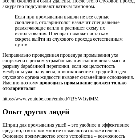
все ли скопления были удалены. После этого слуховой проход
аккуратно подсушивают ватным тампоном.
Если при промывании вышли не все серные
скопления, отоларинголог назначит специальные
размягчающие капли и распишет схему их
использования. Препарат поможет остаткам
секрета выйти из слухового прохода естественным
путем.
Неправильно проведенная процедура промывания уха
сопряжена с риском утрамбовывания скопившихся масс и
разрыву барабанной перепонки, если же целостность
мембраны уже нарушена, проникновение в средний отдел
слухового органа жидкости вызовет сильнейшие осложнения.
Именно поэтому
проводить промывание должен только
отоларинголог
.
https://www.youtube.com/embed/7j3YW1tyiMM
Опыт других людей
Шприц для промывания ушей – это удобное и эффективное
средство, о котором многие отзываются положительно.
Основное преимущество этого устройства – возможность