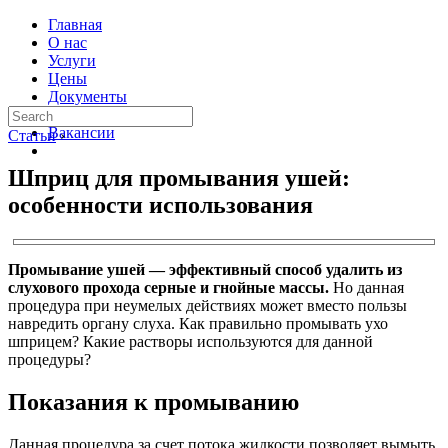
Главная
О нас
Услуги
Цены
Документы
Контакты
Вакансии
Статьи
›
Шприц для промывания ушей:
особенности использования
Промывание ушей — эффективный способ удалить из
слухового прохода серные и гнойные массы.
Но данная
процедура при неумелых действиях может вместо пользы
навредить органу слуха. Как правильно промывать ухо
шприцем? Какие растворы используются для данной
процедуры?
Показания к промыванию
Данная процедура за счет потока жидкости позволяет вымыть