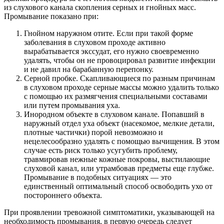
из слухового канала скопления серных и гнойных масс.
Промывание показано при:
Гнойном наружном отите. Если при такой форме
заболевания в слуховом проходе активно
вырабатывается экссудат, его нужно своевременно
удалять, чтобы он не провоцировал развитие инфекции
и не давил на барабанную перепонку.
Серной пробке. Скапливающиеся по разным причинам
в слуховом проходе серные массы можно удалить только
с помощью их размягчения специальными составами
или путем промывания уха.
Инородном объекте в слуховом канале. Попавший в
наружный отдел уха объект (насекомое, мелкие детали,
плотные частички) порой невозможно и
нецелесообразно удалять с помощью вычищения. В этом
случае есть риск только усугубить проблему,
травмировав нежные кожные покровы, выстилающие
слуховой канал, или утрамбовав предметы еще глубже.
Промывание в подобных ситуациях — это
единственный оптимальный способ освободить ухо от
постороннего объекта.
При проявлении тревожной симптоматики, указывающей на
необходимость промывания, в первую очередь следует