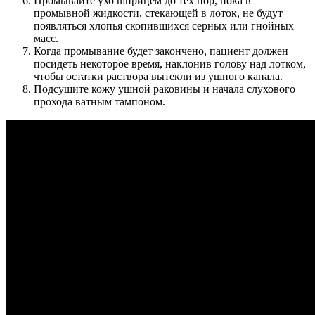
Промывайте ухо шприцем до тех пор, пока в
промывной жидкости, стекающей в лоток, не будут
появляться хлопья скопившихся серных или гнойных
масс.
Когда промывание будет закончено, пациент должен
посидеть некоторое время, наклонив голову над лотком,
чтобы остатки раствора вытекли из ушного канала.
Подсушите кожу ушной раковины и начала слухового
прохода ватным тампоном.