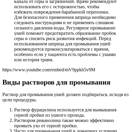
канала от серы и загрязнений. Врачи рекомендуют
использовать его с осторожностью, чтобы
избежать повреждения барабанной перепонки.
Для безопасного применения шприца необходимо
следовать инструкциям и не применять слишком
сильного давления воды. Регулярное промывание
ушей поможет предотвратить образование пробок
серы и снизить риск развития инфекций. Перед
использованием шприца для промывания ушей
рекомендуется проконсультироваться с врачом,
особенно если у пациента есть проблемы с ушами
или история травм.
https://www.youtube.com/embed/mV9ppkh5v9M
Виды растворов для промывания
Раствор для промывания ушей должен подбираться, исходя из
цели процедуры.
Раствор фурацилина используется для вымывания
серной пробки из ушного прохода.
Раствором риванолина также можно эффективно
промыть ухо от серной пробки.
Часто для промывания ушей в домашних условиях