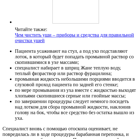
Читайте также:
Чем чистить уши – приборы и средства для правильной
очистки ушей
Пациента усаживают на стул, а под ухо подставляют
лоток, в который будет попадать промывной раствор со
скопившимися в ухе массами;
специалист набирает в шприц Жане теплую воду,
теплый физраствор или раствор фурацилина;
промывная жидкость небольшими порциями вводится в
слуховой проход пациента по задней его стенке;
по мере промывания из уха вместе с жидкостью выходят
хлопьями скопившиеся серные или гнойные массы;
по завершении процедуры следует немного посидеть
над лотком для сбора промывной жидкости, наклонив
голову на бок, чтобы все средство без остатка вышло из
уха.
Специалист вновь с помощью отоскопа оценивает, не
повредилась ли в ходе процедуры барабанная перепонка, и