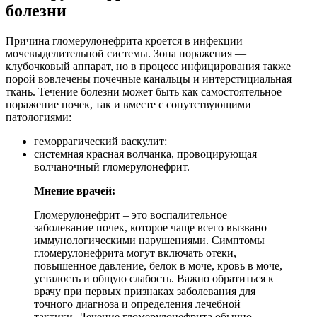
болезни
Причина гломерулонефрита кроется в инфекции
мочевыделительной системы. Зона поражения —
клубочковый аппарат, но в процесс инфицирования также
порой вовлечены почечные канальцы и интерстициальная
ткань. Течение болезни может быть как самостоятельное
поражение почек, так и вместе с сопутствующими
патологиями:
геморрагический васкулит:
системная красная волчанка, провоцирующая
волчаночный гломерулонефрит.
Мнение врачей:
Гломерулонефрит – это воспалительное
заболевание почек, которое чаще всего вызвано
иммунологическими нарушениями. Симптомы
гломерулонефрита могут включать отеки,
повышенное давление, белок в моче, кровь в моче,
усталость и общую слабость. Важно обратиться к
врачу при первых признаках заболевания для
точного диагноза и определения лечебной
тактики. Лечение гломерулонефрита обычно