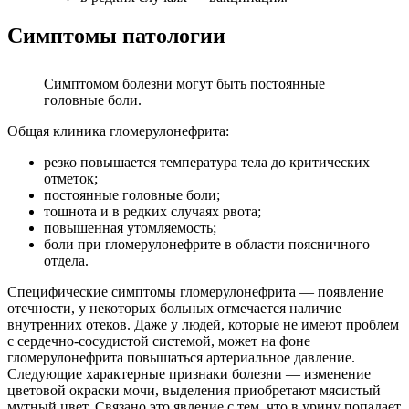
Симптомы патологии
Симптомом болезни могут быть постоянные
головные боли.
Общая клиника гломерулонефрита:
резко повышается температура тела до критических
отметок;
постоянные головные боли;
тошнота и в редких случаях рвота;
повышенная утомляемость;
боли при гломерулонефрите в области поясничного
отдела.
Специфические симптомы гломерулонефрита — появление
отечности, у некоторых больных отмечается наличие
внутренних отеков. Даже у людей, которые не имеют проблем
с сердечно-сосудистой системой, может на фоне
гломерулонефрита повышаться артериальное давление.
Следующие характерные признаки болезни — изменение
цветовой окраски мочи, выделения приобретают мясистый
мутный цвет. Связано это явление с тем, что в урину попадает