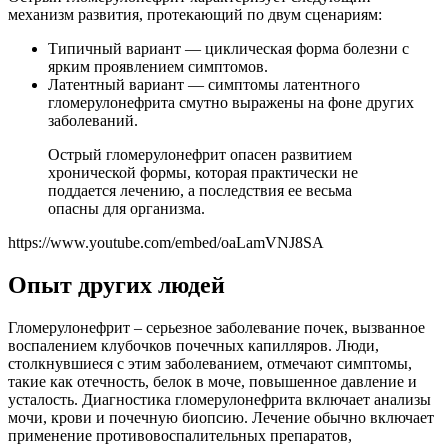
механизм развития, протекающий по двум сценариям:
Типичный вариант — циклическая форма болезни с
ярким проявлением симптомов.
Латентный вариант — симптомы латентного
гломерулонефрита смутно выражены на фоне других
заболеваний.
Острый гломерулонефрит опасен развитием
хронической формы, которая практически не
поддается лечению, а последствия ее весьма
опасны для организма.
https://www.youtube.com/embed/oaLamVNJ8SA
Опыт других людей
Гломерулонефрит – серьезное заболевание почек, вызванное
воспалением клубочков почечных капилляров. Люди,
столкнувшиеся с этим заболеванием, отмечают симптомы,
такие как отечность, белок в моче, повышенное давление и
усталость. Диагностика гломерулонефрита включает анализы
мочи, крови и почечную биопсию. Лечение обычно включает
применение противовоспалительных препаратов,