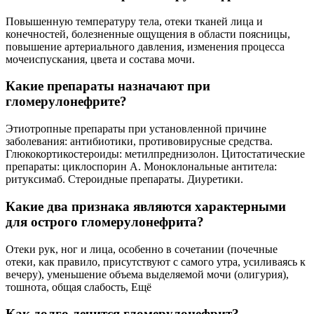
Повышенную температуру тела, отеки тканей лица и
конечностей, болезненные ощущения в области поясницы,
повышение артериального давления, изменения процесса
мочеиспускания, цвета и состава мочи.
Какие препараты назначают при
гломерулонефрите?
Этиотропные препараты при установленной причине
заболевания: антибиотики, противовирусные средства.
Глюкокортикостероиды: метилпреднизолон. Цитостатические
препараты: циклоспорин А. Моноклональные антитела:
ритуксимаб. Стероидные препараты. Диуретики.
Какие два признака являются характерными
для острого гломерулонефрита?
Отеки рук, ног и лица, особенно в сочетании (почечные
отеки, как правило, присутствуют с самого утра, усиливаясь к
вечеру), уменьшение объема выделяемой мочи (олигурия),
тошнота, общая слабость, Ещё
Как долго лечится гломерулонефрит?