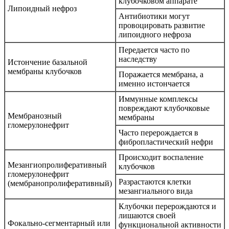
клубочковом аппарате
Липоидный нефроз
Антибиотики могут
провоцировать развитие
липоидного нефроза
Передается часто по
наследству
Истончение базальной
мембраны клубочков
Поражается мембрана, а
именно истончается
Иммунные комплексы
повреждают клубочковые
Мембранозный
мембраны
гломерулонефрит
Часто перерождается в
фибропластический нефри
Происходит воспаление
Мезангиопролиферативный
клубочков
гломерулонефрит
Разрастаются клетки
(мембранопролиферативный)
мезангиального вида
Клубочки перерождаются и
лишаются своей
Фокально-сегментарный или
функциональной активности