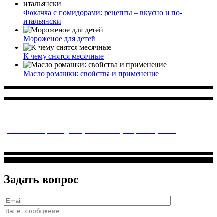
Фокачча с помидорами: рецепты – вкусно и по-
итальянски
Мороженое для детей
К чему снятся месячные
Масло ромашки: свойства и применение
Многопрофильное медицинское учреждение, которое
заботится о детском здоровье и оказывает медицинские
услуги высочайшего качества.
ул. Святоозерская д. 15 (м. Выхино) мкр. Кожухово
(м. ул
Дмитриевского, м. Лухмановская)
info@solnyshkomed.ru
Задать вопрос