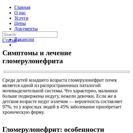
Главная
О нас
Услуги
Цены
Документы
Контакты
Вакансии
Статьи
›
Симптомы и лечение
гломерулонефрита
Среди детей младшего возраста гломерулонефрит почек
является одной из распространенных паталогий
мочевыделительной системы. Что характерно, мальчики
больше подвержены недугу, нежели девочки. Если же в
детском возрасте недуг излечим — вероятность составляет
97%, то у взрослых людей в 45% заболевание приобретает
хроническую форму.
Гломерулонефрит: особенности