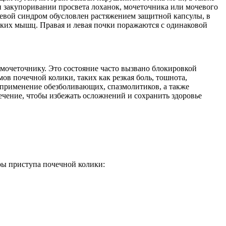
и закупоривании просвета лоханок, мочеточника или мочевого
левой синдром обусловлен растяжением защитной капсулы, в
дких мышц. Правая и левая почки поражаются с одинаковой
мочеточнику. Это состояние часто вызвано блокировкой
 почечной колики, таких как резкая боль, тошнота,
 применение обезболивающих, спазмолитиков, а также
ечение, чтобы избежать осложнений и сохранить здоровье
ры приступа почечной колики: