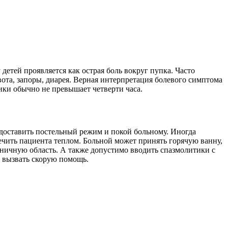
етей проявляется как острая боль вокруг пупка. Часто
ота, запоры, диарея. Верная интерпретация болевого симптома
ики обычно не превышает четверти часа.
редоставить постельный режим и покой больному. Иногда
ечить пациента теплом. Больной может принять горячую ванну,
сничную область. А также допустимо вводить спазмолитики с
 вызвать скорую помощь.