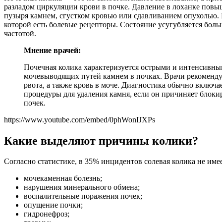
разладом циркуляции крови в почке. Давление в лоханке повы
пузыря камнем, сгустком кровью или сдавливанием опухолью. 
которой есть болевые рецепторы. Состояние усугубляется бол
частотой.
Мнение врачей:
Почечная колика характеризуется острыми и интенсивным
мочевыводящих путей камнем в почках. Врачи рекоменду
рвота, а также кровь в моче. Диагностика обычно вклю
процедуры для удаления камня, если он причиняет блоки
почек.
https://www.youtube.com/embed/0phWonIJXPs
Какие выделяют причины колики?
Согласно статистике, в 35% инцидентов солевая колика не и
мочекаменная болезнь;
нарушения минерального обмена;
воспалительные поражения почек;
опущение почки;
гидронефроз;