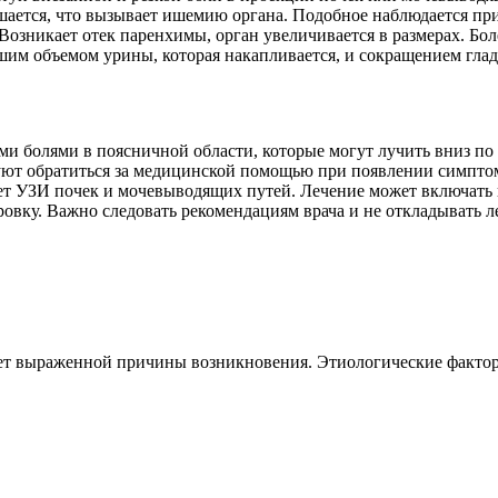
шается, что вызывает ишемию органа. Подобное наблюдается пр
Возникает отек паренхимы, орган увеличивается в размерах. Бо
ьшим объемом урины, которая накапливается, и сокращением гла
и болями в поясничной области, которые могут лучить вниз по 
ют обратиться за медицинской помощью при появлении симптомов
чает УЗИ почек и мочевыводящих путей. Лечение может включать
ровку. Важно следовать рекомендациям врача и не откладывать л
меет выраженной причины возникновения. Этиологические факто