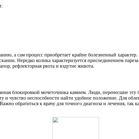
и:
нию, а сам процесс приобретает крайне болезненный характер. 
скании. Нередко колика характеризуется присоединением пареза 
апор, рефлекторная рвота и вздутие живота.
ванная блокировкой мочеточника камнем. Люди, перенесшие эту 
 и чувство неспособности найти удобное положение. Для облег
ажно обратиться к врачу для точного диагноза и лечения, так к