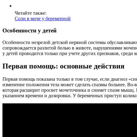
Читайте также:
Соли в моче у беременной
Особенности у детей
Особенности незрелой детской нервной системы обуславливают 
сопровождается разлитой болью в животе, нарушениями мочеис
у детей проводится только при учете других признаков, среди
Первая помощь: основные действия
Первая помощь показана только в том случае, если диагноз «с
изменение положения тела может сделать спазмы больнее. Во-
которая расширит просвет мочеточника и снимет спазм мышц. 
указанием времени и дозировки. У беременных приступ колик