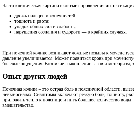
Часто клиническая картина включает проявления интоксикаци
дрожь пальцев и конечностей;
тошнота и рвота;
упадок общих сил и слабость;
нарушения сознания и судороги — в крайних случаях.
При почечной колике возникают ложные позывы к мочеиспуска
давление увеличивается. Может появиться кровь при мочеиспу
болевые ощущения. Возникает накопление газов и метеоризм, з
Опыт других людей
Почечная колика – это острая боль в поясничной области, выз
невыносимых. Симптомы включают резкую боль, тошноту, рвоту
приложить тепло к пояснице и пить большое количество воды. В
вмешательство.