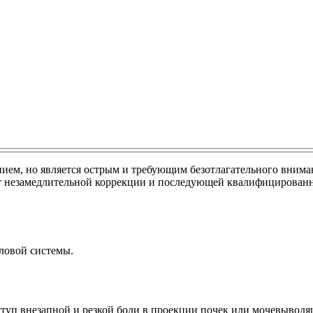
анием, но является острым и требующим безотлагательного вним
т незамедлительной коррекции и последующей квалифицированно
ловой системы.
иступ внезапной и резкой боли в проекции почек или мочевыводя