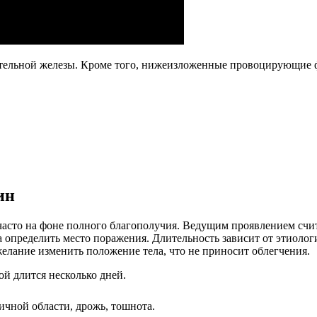
ательной железы. Кроме того, нижеизложенные провоцирующие 
ин
сто на фоне полного благополучия. Ведущим проявлением счита
а определить место поражения. Длительность зависит от этиолог
лание изменить положение тела, что не приносит облегчения.
ой длится несколько дней.
ичной области, дрожь, тошнота.