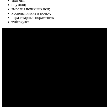
травмы;
опухоли;
эмболия почечных вен;
кровоизлияние в почку;
паразитарные поражения;
туберкулез.