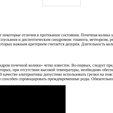
некоторые отличия в протекании состояния. Почечная колика у д
пускания и диспептическим синдромом: тошнота, метеоризм, рв
 которых важным критерием считается дизурия. Длительность кол
индром почечной колики» четко известен. Во-первых, следует п
вторых, при отсутствии высокой температуры, необходимо обесп
В качестве альтернативы допустимо использовать грелки на поя
и способен спровоцировать преждевременные роды. Обязательно