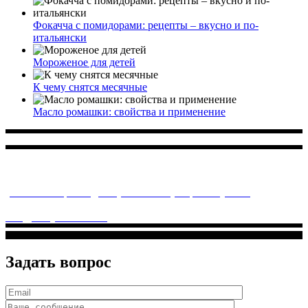
Фокачча с помидорами: рецепты – вкусно и по-
итальянски
Мороженое для детей
К чему снятся месячные
Масло ромашки: свойства и применение
Многопрофильное медицинское учреждение, которое
заботится о детском здоровье и оказывает медицинские
услуги высочайшего качества.
ул. Святоозерская д. 15 (м. Выхино) мкр. Кожухово
(м. ул
Дмитриевского, м. Лухмановская)
info@solnyshkomed.ru
Задать вопрос