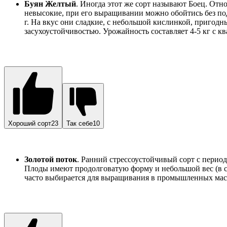
Буян Желтый
. Иногда этот же сорт называют Боец. Отно
невысокие, при его выращивании можно обойтись без под
г. На вкус они сладкие, с небольшой кислинкой, пригод
засухоустойчивостью. Урожайность составляет 4-5 кг с кв
Хороший сорт23
Так себе10
Золотой поток
. Ранний стрессоустойчивый сорт с период
Плоды имеют продолговатую форму и небольшой вес (в сре
часто выбирается для выращивания в промышленных масшт