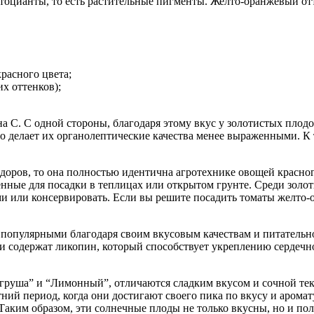
нтоцианты, то есть растительные пигменты. Желто-оранжевый от
расного цвета;
х оттенков);
 C. С одной стороны, благодаря этому вкус у золотистых плодо
то делает их органолептические качества менее выраженными. К 
доров, то она полностью идентична агротехнике овощей красног
нные для посадки в теплицах или открытом грунте. Среди золот
 или консервировать. Если вы решите посадить томаты желто-ор
 популярными благодаря своим вкусовым качествам и питательно
 содержат ликопин, который способствует укреплению сердечно
груша” и “Лимонный”, отличаются сладким вкусом и сочной текс
ний период, когда они достигают своего пика по вкусу и аромату
аким образом, эти солнечные плоды не только вкусны, но и пол