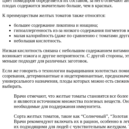
Цвет помидоров определяется их составом, за него отвечают а
плодах содержится значительно больше, чем в красных.
К преимуществам желтых томатов также относятся:
большее содержание ликопина и ниацина;
гипоаллергенность из-за низкого содержания пигментов к
малая калорийность (даже по сравнению с томатами други
небольшая кислотность.
Низкая кислотность связана с небольшим содержанием витамина
возникает изжога и другие неприятности. С другой стороны, э
меньше подходят для различных заготовок.
Если же говорить о технологии выращивания золотистых поми
созревания, детерминантные и индетерминантные, предназначе
универсального назначения, плоды которых можно есть свежими
выбирать.
Врачи отмечают, что желтые томаты становятся все более
и являются источником множества полезных веществ. Они
необходимые для поддержания иммунитета.
Сорта желтых томатов, такие как “Солнечный”, “Золотая 
Врачи рекомендуют включать их в рацион, особенно в лет
их подходящими для людей с чувствительным желудком. Т