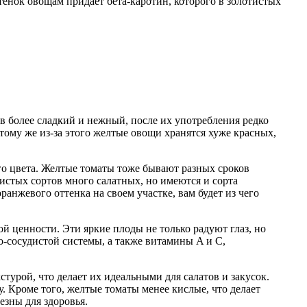
тенок овощам придает бета-каротин, которого в золотистых
в более сладкий и нежный, после их употребления редко
тому же из-за этого желтые овощи хранятся хуже красных,
о цвета. Желтые томаты тоже бывают разных сроков
истых сортов много салатных, но имеются и сорта
анжевого оттенка на своем участке, вам будет из чего
й ценности. Эти яркие плоды не только радуют глаз, но
-сосудистой системы, а также витамины A и C,
турой, что делает их идеальными для салатов и закусок.
. Кроме того, желтые томаты менее кислые, что делает
езны для здоровья.