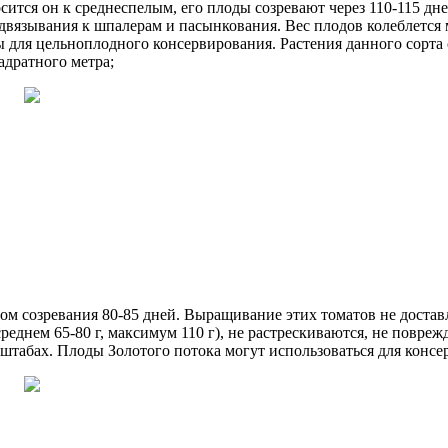
сится он к среднеспелым, его плоды созревают через 110-115 дн
вязывания к шпалерам и пасынкования. Вес плодов колеблется ме
ны для цельноплодного консервирования. Растения данного сор
адратного метра;
ом созревания 80-85 дней. Выращивание этих томатов не достав
днем 65-80 г, максимум 110 г), не растрескиваются, не повреж
абах. Плоды Золотого потока могут использоваться для консерв