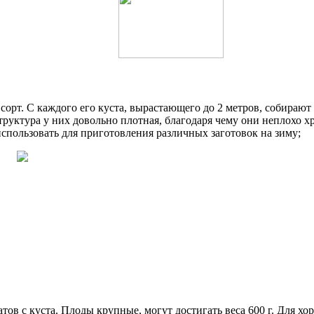
рт. С каждого его куста, вырастающего до 2 метров, собирают п
уктура у них довольно плотная, благодаря чему они неплохо х
спользовать для приготовления различных заготовок на зиму;
тов с куста. Плоды крупные, могут достигать веса 600 г. Для х