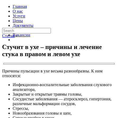
Главная
О нас
Услуги
Цены
Документы
Контакты
Вакансии
Статьи
›
Стучит в ухе – причины и лечение
стука в правом и левом ухе
Причины пульсации в ухе весьма разнообразны. К ним
относятся:
Инфекционно-воспалительные заболевания слухового
анализатора,
Закрытые и открытые травмы головы,
Сосудистые заболевания — атеросклероз, гипертония,
различные мальформации сосудов,
Стрессы,
Новообразования головы и шеи,
Серные пробки в ушах,