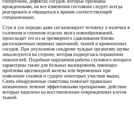
Своевременная борьба со стуком в ушах, который
сопровождается болезненными ощущениями, необходима для
того, чтобы поднять тонус и качество жизни каждого
человека. Перечисленные выше заболевания удается
предупредить, если обратить внимание на шум в ушах или
другие несвойственные человеку в обычной жизни
нарушения работы организма.
Диагностика
Для того, чтобы определить возможную причину развития
пульсации в ушах необходимо обратиться за помощью к
специалисту:
Первоначально, начинает выяснять проблему
пульсации в ухе отоларинголог, который уточняет
характер жалоб, время их появления и условия, на
фоне которых они возникли.
Специалисту важно знать
подборный анамнез пациента, его ранний
неврологический статус и состояние органа слуха. Это
позволит оценить быстроту развития заболевания и
тяжесть процесса. Уточняется и семейный анамнез. Это