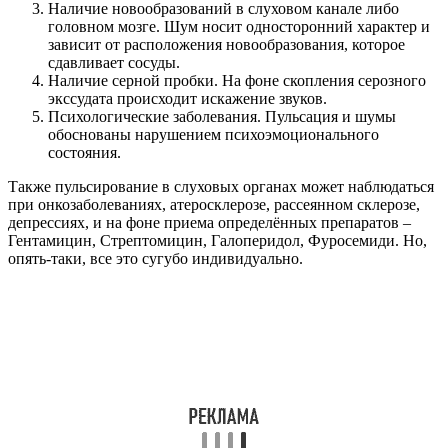
Наличие новообразований в слуховом канале либо
головном мозге. Шум носит односторонний характер и
зависит от расположения новообразования, которое
сдавливает сосуды.
Наличие серной пробки. На фоне скопления серозного
экссудата происходит искажение звуков.
Психологические заболевания. Пульсация и шумы
обоснованы нарушением психоэмоционального
состояния.
Также пульсирование в слуховых органах может наблюдаться
при онкозаболеваниях, атеросклерозе, рассеянном склерозе,
депрессиях, и на фоне приема определённых препаратов –
Гентамицин, Стрептомицин, Галоперидол, Фуросемиди. Но,
опять-таки, все это сугубо индивидуально.
Снять пульсацию поможет квалифицированный специалист.
Только врач-отоларинголог может установить этиологию
пульсирующего синдрома и назначить максимально
подходящую терапию.
Воспалительные процессы и патологии органов
слуха
Возникновение стука пульса в ушах способно