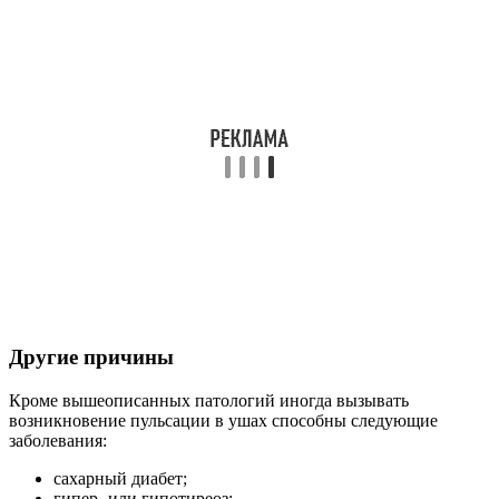
Кто чаще других подвержен
заболеваниям
Работу слухового аппарата могут нарушить разные известные
специалистам заболевания, среди которых характерный для
пожилых пациентов атеросклероз сосудов, вызывающий
сужение внутренней области сосудов, снижение эластичности
стенок. Следствием хронических заболеваний является
усиливающееся биение сердца, шум в ушах, что особенно
заметно, когда больные принимают положение лежа.
Несвойственные звуки в ушах появляются при гипотонии,
гипертонии, дефектах сосудов, которые признаны
врожденными, на все изменения состояния следует всегда
реагировать и обращаться к врачам соответствующей
специализации.
Стук в ухе нередко даже сигнализирует человеку о наличии в
головном и спинном отделах мозга новообразований,
происходит это из-за чрезмерного сдавливания близко
расположенных нервных окончаний, тканей и кровеносных
сосудов. При опухолевом синдроме чуждые организму шумы
локализуются на стороне, которая подверглась поражению