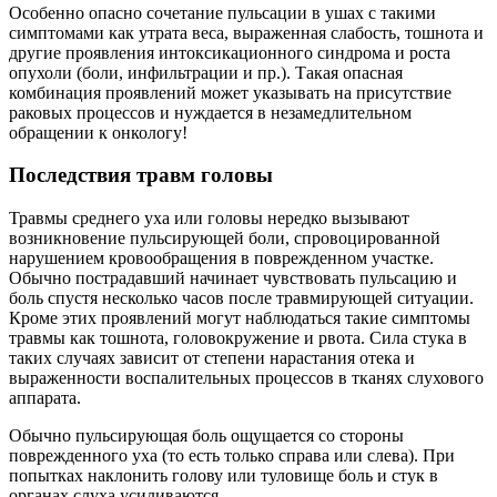
таких случаях зависит от степени нарастания отека и
выраженности воспалительных процессов в тканях слухового
аппарата.
Обычно пульсирующая боль ощущается со стороны
поврежденного уха (то есть только справа или слева). При
попытках наклонить голову или туловище боль и стук в
органах слуха усиливаются.
Тактика лечения пульсации в ухе в таких случаях зависит от
клинического случая. Она определяется врачом
индивидуально для каждого пациента после проведения
всестороннего обследования (рентгенографии, МРТ сосудов
головного мозга, КТ и пр.).
Отеки при беременности
При нормальном протекании беременности шум и пульсация
в ушах не появляются. Однако если вынашивание плода
сопровождается возникновением отеков, вызванных
нарушением водно-солевого обмена, то ткани внутреннего и
среднего уха так же отекают и женщина ощущает стук в ушах.
Для устранения такого неприятного симптома женщине могут
рекомендоваться некоторые консервативные методики для