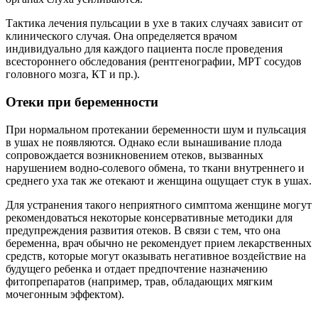
предупреждения развития отеков. В связи с тем, что она
беременна, врач обычно не рекомендует прием лекарственных
средств, которые могут оказывать негативное воздействие на
будущего ребенка и отдает предпочтение назначению
фитопрепаратов (например, трав, обладающих мягким
мочегонным эффектом).
Другие причины
Кроме вышеописанных патологий иногда вызывать
возникновение пульсации в ушах способны следующие
заболевания:
сахарный диабет;
гипер- или гипотиреоз;
сбои в работе нервной системы, вызванные стрессами и
недосыпанием;
миоклонус (резкое спазмирование мышц среднего уха и
мягкого неба);
гепатит;
гипер-, гипо- или авитаминоз;
необоснованное употребление Ацетилсалициловой
кислоты и Гентамицина, приводящее к повреждению
клеток слухового нерва и вызывающее нарушение
слуха.