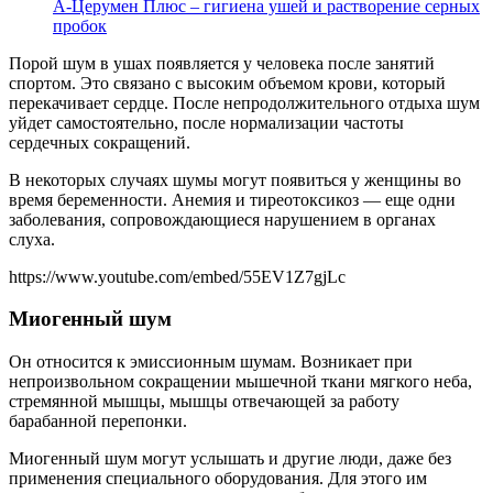
А-Церумен Плюс – гигиена ушей и растворение серных
пробок
Порой шум в ушах появляется у человека после занятий
спортом. Это связано с высоким объемом крови, который
перекачивает сердце. После непродолжительного отдыха шум
уйдет самостоятельно, после нормализации частоты
сердечных сокращений.
В некоторых случаях шумы могут появиться у женщины во
время беременности. Анемия и тиреотоксикоз — еще одни
заболевания, сопровождающиеся нарушением в органах
слуха.
https://www.youtube.com/embed/55EV1Z7gjLc
Миогенный шум
Он относится к эмиссионным шумам. Возникает при
непроизвольном сокращении мышечной ткани мягкого неба,
стремянной мышцы, мышцы отвечающей за работу
барабанной перепонки.
Миогенный шум могут услышать и другие люди, даже без
применения специального оборудования. Для этого им