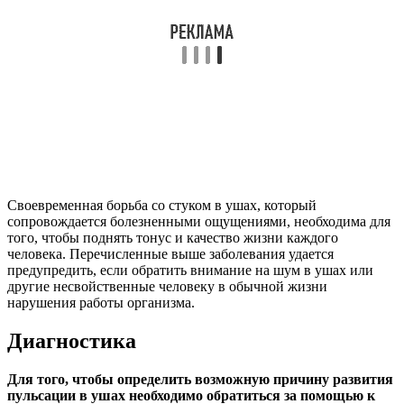
особенно важно, если близкие родственники в раннем
возрасте сталкивались с инсультами, вызванными
тромбозов или разрывом сосудов головного мозга,
наследственные варианты обмена холестерина или
опухолевых процессов.
Проводится осмотр пациента.
При подобных
клинических проявлениях важно оценить не только
состояние органа слуха, с определением проходимости
ушного прохода, исключением наличия серных пробок,
но и состояние вестибулярного аппарата. Нарушения
координации могут подтолкнуть врача на мысль о том,
что поражены отделы головного мозга или среднего с
внутренним уха.
Оценка неврологического статуса.
При подозрениях
на присоединение патологического процесса в нервной
системе при пульсации в ухе пациенту требуется консул
рация невролога с общей оценкой состояния нервной
системы.
После физикального осмотра приступают к
проведению дополнительных методов диагностики,
среди которых выделяют:
Общеклинический анализ крови.
Важно оценить
состояние уровня гемоглобина и лейкоцитарной
формулы. Анемия часто может служить причиной
злокачественного процесса. При травматическом