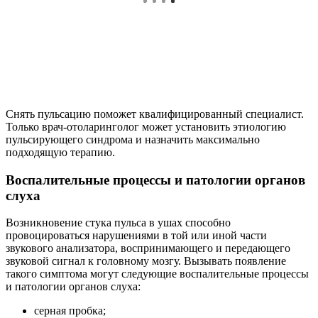
провоцироваться нарушениями в той или иной части
звукового анализатора, воспринимающего и передающего
звуковой сигнал к головному мозгу. Вызывать появление
такого симптома могут следующие воспалительные процессы
и патологии органов слуха:
серная пробка;
аномалии развития;
воспаление барабанной мембраны и евстахиевой трубы;
гнойное воспаление (отит);
нарушения оттока жидкости, провоцирующие эффект
эха, усиливающий пульсацию.
Опухоль мозга или органов слуха
В тех случаях, когда возникающая в ушах пульсация часто
сопровождается головными болями и долго не проходит,
следует пройти обследования для исключения или
подтверждения возможного наличия опухолевых процессов
доброкачественного или злокачественного характера в
головном мозге, органах слуха или области шеи. Увеличение
новообразования приводит к усилению давления на рядом
расположенные сосуды и если такой компрессии подвергается
крупный артериальный сосуд, кровоснабжающий внутреннее