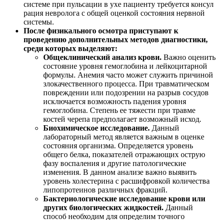
Определение уровня артериального давления.
Мониторинг показателей является основой при
выявлении или подозрении на наличие у пациента
артериальной гипертензии.
Ультразвуковое доплеровское исследование, которое
выявляет степень кровотока в артериях, идущих к
головному мозгу.
Определяется просвет, толщина
сосудистой стенки, наличие в них объемных
образований, которые могут затруднять отток крови.
Измерение тока венозной крови необходимо для
исключение возможного венозного застоя,
формирующего пульсацию.
Ангиография.
Исследование сосудистого компонента в
головном мозге необходимо для исключения нарушения
кровообращения, наличия аневризм и других
патологических состояний.
Компьютерная томография.
В сложных клинических
ситуациях требуется выполнение
высокочувствительных методов, которые имеют
меньшее распространений в клинической практике. Он
позволяет выявить различного роза очаговых
образований, костного аппарата и других изменений.
При необходимости требуется выполнение
дополнительных диагностических исследований.