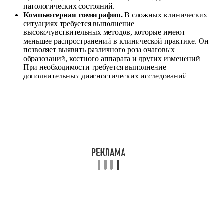
устроена таким образом, что различные внешние и
внутренние факторы способны оказывать на нее такое
воздействие, под которое она должна подстраиваться. Пульс
начинает слышаться в ушах в следующих случаях:
перепад внешних температур;
определенные физические нагрузки;
резкое изменение давления (например, при
авиаперелете);
изменения в организме, вызванные внутренними
патологиями (например, скачки артериального
давления, воспалительные процессы органов слуха,
отеки).
Если у человека нет патологий, то через какой-то
незначительный промежуток времени пульсация в ушах
исчезает самостоятельно, так как провоцирующий фактор
нивелируется саморегуляцией в кровеносной системе. При
наличии заболеваний стук в органах слуха повторяется
регулярно или эпизодически, а сам организм не может
справиться с существующей проблемой без
целенаправленного лечения конкретной патологии.