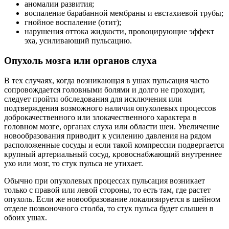
ухо или мозг, то стук пульса не утихает.
Обычно при опухолевых процессах пульсация возникает
только с правой или левой стороны, то есть там, где растет
опухоль. Если же новообразование локализируется в шейном
отделе позвоночного столба, то стук пульса будет слышен в
обоих ушах.
Особенно опасно сочетание пульсации в ушах с такими
симптомами как утрата веса, выраженная слабость, тошнота и
другие проявления интоксикационного синдрома и роста
опухоли (боли, инфильтрации и пр.). Такая опасная
комбинация проявлений может указывать на присутствие
раковых процессов и нуждается в незамедлительном
обращении к онкологу!
Последствия травм головы
Травмы среднего уха или головы нередко вызывают
возникновение пульсирующей боли, спровоцированной
нарушением кровообращения в поврежденном участке.
Обычно пострадавший начинает чувствовать пульсацию и
боль спустя несколько часов после травмирующей ситуации.
Кроме этих проявлений могут наблюдаться такие симптомы
травмы как тошнота, головокружение и рвота. Сила стука в