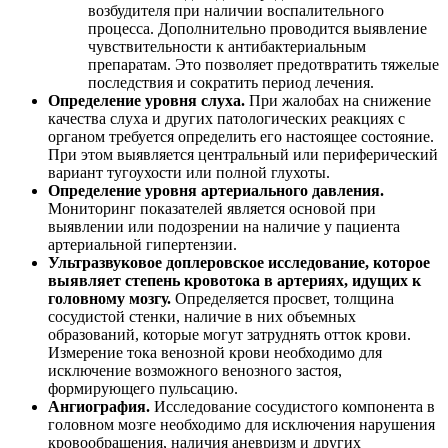
Причины почему возникает
сердцебиение в ушах
В норме пульсация в ушах не слышна, но под воздействием
ряда факторов человек начинает ощущать органами слуха
движение крови по сосудам. Кровеносная система человека