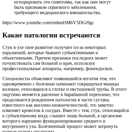
игнорировать эти симптомы, так как они могут
быть признаком серьезного заболевания,
требующего медицинского вмешательства.
https://www.youtube.com/embed/tMhV5DGr9gc
Какие патологии встречаются
Стук в ухе свое развитие получает из-за некоторых
нарушений, которые бывают субъективными и
объективными. Причем признаки последних может
почувствовать сам больной и врач, используя
профессиональные аппараты, например, фонендоскоп.
Специалисты объясняют появившийся негатив тем, что
одновременно с болезнью начинают сокращаться мышцы
волокон, относящихся к глотке и евстахиевой трубы. В итоге
ощутимо меняется давление в барабанной перепонке, что
продолжается рождением патологии в части сустава,
известного как височно-нижнечелюстной, это заметно
изменяет кровоток в сосудах. Вместе с тем, стук, относящийся
к субъективному виду, слышит лишь больной, в организме
которого нарушено функционирование среднего и
внутреннего уха. Болезненный процесс может затронуть
разные отделы организма.