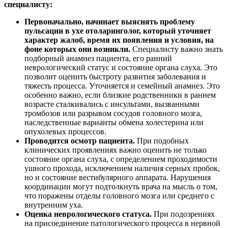
повреждении или подозрении на разрыв сосудов
исключается возможность падения уровня
гемоглобина. Степень ее тяжести при травме
костей черепа предполагает возможный исход.
Биохимическое исследование.
Данный
лабораторный метод является важным в оценке
состояния организма. Определяется уровень
общего белка, показателей отражающих острую
фазу воспаления и другие патологические
изменения. В данном анализе важно выявить
уровень холестерина с расшифровкой количества
липопротеинов различных фракций.
Бактериологические исследование крови или
других биологических жидкостей.
Данный
способ необходим для определим точного
возбудителя при наличии воспалительного
процесса. Дополнительно проводится выявление
чувствительности к антибактериальным
препаратам. Это позволяет предотвратить тяжелые
последствия и сократить период лечения.
Определение уровня слуха.
При жалобах на снижение
качества слуха и других патологических реакциях с
органом требуется определить его настоящее состояние.
При этом выявляется центральный или периферический
вариант тугоухости или полной глухоты.