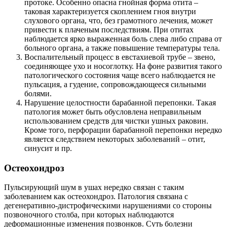
протоке. Особенно опасна гнойная форма отита –
таковая характеризуется скоплением гноя внутри
слухового органа, что, без грамотного лечения, может
привести к плаченым последствиям. При отитах
наблюдается ярко выраженная боль слева либо справа от
больного органа, а также повышение температуры тела.
Воспалительный процесс в евстахиевой трубе – звено,
соединяющее ухо и носоглотку. На фоне развития такого
патологического состояния чаще всего наблюдается не
пульсация, а гудение, сопровождающееся сильными
болями.
Нарушение целостности барабанной перепонки. Такая
патология может быть обусловлена неправильным
использованием средств для чистки ушных раковин.
Кроме того, перфорации барабанной перепонки нередко
является следствием некоторых заболеваний – отит,
синусит и пр.
Остеохондроз
Пульсирующий шум в ушах нередко связан с таким
заболеванием как остеохондроз. Патология связана с
дегенеративно-дистрофическими нарушениями со стороны
позвоночного столба, при которых наблюдаются
деформационные изменения позвонков. Суть болезни