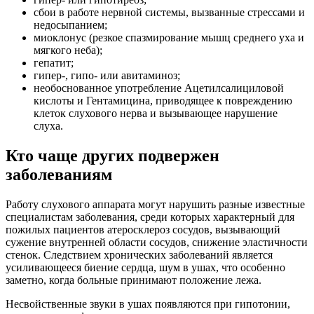
онкологией. Подобные нарушения работы слухового аппарата
характерны также для больных малокровием, имеющих
проблемы щитовидной железы или беременных при
появлении спазмов и судорог некоторых участков мышц.
Снять обнаруженные симптомы помогает правильно
назначенное лечение эффективными препаратами, действие
которых нацелено на восстановление поврежденных клеток
тканей.