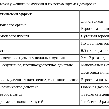
 мочи у женщин и мужчин и их рекомендуемая дозировка:
втический эффект
Для стариков — 
мочевого органа
Взрослым — еже
 мочевого пузыря
Суточная взросл
По 1 суппозитор
ствие
0,5 г 3—6 раз в 
 мочевого пузыря у пожилых мужчин
2 мг 2 раза в ден
, седативное, противосудорожное действие
Максимальная су
Дозировка для в
ость, улучшает настроение, сон, пищеварение
Взрослым пить п
нолитическое действие
Обычная дозиров
евого пузыря
1 таблетка в ден
уры мочевыводящих путей
1 таблетка 2 раз