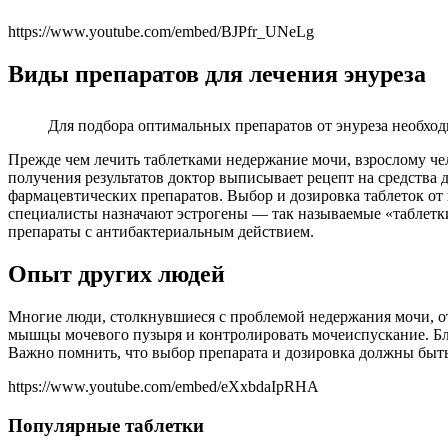
https://www.youtube.com/embed/BJPfr_UNeLg
Виды препаратов для лечения энуреза
Для подбора оптимальных препаратов от энуреза необходи
Прежде чем лечить таблетками недержание мочи, взрослому че
получения результатов доктор выписывает рецепт на средства 
фармацевтических препаратов. Выбор и дозировка таблеток от
специалисты назначают эстрогены — так называемые «таблет
препараты с антибактериальным действием.
Опыт других людей
Многие люди, столкнувшиеся с проблемой недержания мочи, о
мышцы мочевого пузыря и контролировать мочеиспускание. Бла
Важно помнить, что выбор препарата и дозировка должны быть
https://www.youtube.com/embed/eXxbdaIpRHA
Популярные таблетки