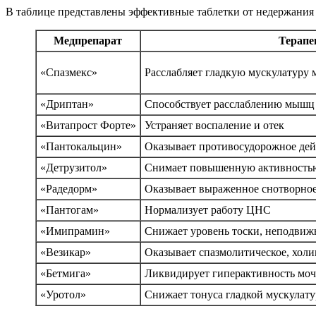
В таблице представлены эффективные таблетки от недержания
Медпрепарат
Терапе
«Спазмекс»
Расслабляет гладкую мускулатуру 
«Дриптан»
Способствует расслаблению мышц
«Витапрост Форте»
Устраняет воспаление и отек
«Пантокальцин»
Оказывает противосудорожное дей
«Детрузитол»
Снимает повышенную активностью
«Радедорм»
Оказывает выраженное снотворное
«Пантогам»
Нормализует работу ЦНС
«Имипрамин»
Снижает уровень тоски, неподвижн
«Везикар»
Оказывает спазмолитическое, холи
«Бетмига»
Ликвидирует гиперактивность моч
«Уротол»
Снижает тонуса гладкой мускулат