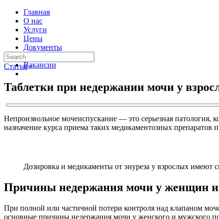
Главная
О нас
Услуги
Цены
Документы
Контакты
Вакансии
Статьи
›
Таблетки при недержании мочи у взрос
Непроизвольное мочеиспускание — это серьезная патология, ко
назначение курса приема таких медикаментозных препаратов п
Дозировка и медикаменты от энуреза у взрослых имеют с
Причины недержания мочи у женщин 
При полной или частичной потери контроля над клапаном моче
основные причины недержания мочи у женского и мужского по