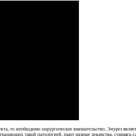
кта, то необходимо хирургическое вмешательство. Энурез являет
страдающих такой патологией, пьют разные лекарства, стараясь с