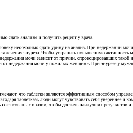
мо сдать анализы и получить рецепт у врача.
ловеку необходимо сдать урину на анализ. При недержании моч
для лечения энуреза. Чтобы устранить повышенную активность м
 недержания мочи зависит от причин, спровоцировавших такой 
ки от недержания мочи у пожилых женщин». При энурезе у му
тмечают, что таблетки являются эффективным способом управл
годаря таблеткам, люди могут чувствовать себя увереннее и ко
 согласованы с врачом, чтобы достичь наилучших результатов и