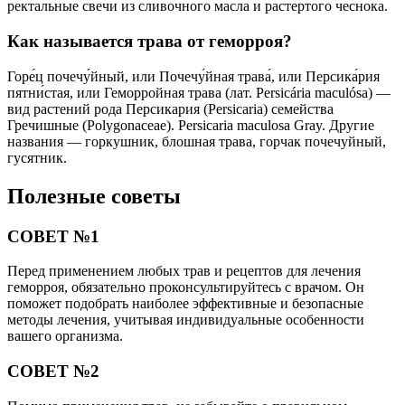
ректальные свечи из сливочного масла и растертого чеснока.
Как называется трава от геморроя?
Горе́ц почечу́йный, или Почечу́йная трава́, или Персика́рия
пятни́стая, или Геморройная трава (лат. Persicária maculósa) —
вид растений рода Персикария (Persicaria) семейства
Гречишные (Polygonaceae). Persicaria maculosa Gray. Другие
названия — горкушник, блошная трава, горчак почечуйный,
гусятник.
Полезные советы
СОВЕТ №1
Перед применением любых трав и рецептов для лечения
геморроя, обязательно проконсультируйтесь с врачом. Он
поможет подобрать наиболее эффективные и безопасные
методы лечения, учитывая индивидуальные особенности
вашего организма.
СОВЕТ №2