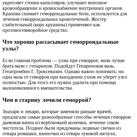
укрепляет стенки капилляров, улучшает венозное
кровообращение и кровоснабжение внутренних органов.
Крапива снимает геморроидальные боли, используется для
лечения геморроидальных кровотечений. Жостер
слабительный (кору крушины) применяют как
противогемморойное средство.
Что хорошо рассасывает геморроидальные
узлы?
Если главная проблема — узлы при геморрое, мази лучше
брать мази с гепарином. Подойдут Гепариновая мазь,
Гепатромбин Г, Троксевазин. Однако важно понимать: ни
одна мазь от геморроя при выпадении узлов не уберет узел
полностью. Для этого его нужно удалить при помощи
малоинвазивного вмешательства.
Чем в старину лечили геморрой?
Знахари и лекари, которые заменяли раньше врачей,
предлагали самые разнообразные способы лечения геморроя:
дымовая ванна из верблюжьей колючки, лечение соком
чистотела. Позднее были придуманы ледяные свечки из
отвара ромашки, ванночки из отвара луковой шелухи,