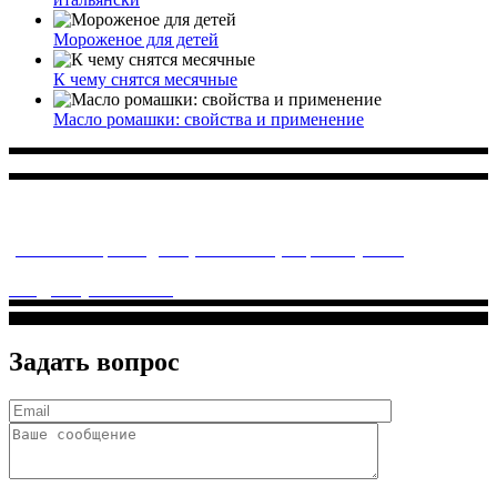
Мороженое для детей
К чему снятся месячные
Масло ромашки: свойства и применение
Многопрофильное медицинское учреждение, которое
заботится о детском здоровье и оказывает медицинские
услуги высочайшего качества.
ул. Святоозерская д. 15 (м. Выхино) мкр. Кожухово
(м. ул
Дмитриевского, м. Лухмановская)
info@solnyshkomed.ru
Задать вопрос