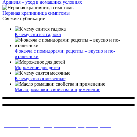
Ардизия – уход в домашних условиях
Нервная крапивница симптомы
Свежие публикации
К чему снится гадюка
Фокачча с помидорами: рецепты – вкусно и по-
итальянски
Мороженое для детей
К чему снятся месячные
Масло ромашки: свойства и применение
Многопрофильное медицинское учреждение, которое
заботится о детском здоровье и оказывает медицинские
услуги высочайшего качества.
ул. Святоозерская д. 15 (м. Выхино) мкр. Кожухово
(м. ул
Дмитриевского, м. Лухмановская)
info@solnyshkomed.ru