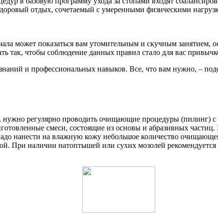
едур в базовую программу ухода за стопами входят сбалансиро
е здоровый отдых, сочетаемый с умеренными физическими нагруз
ла может показаться вам утомительным и скучным занятием, осо
ать так, чтобы соблюдение данных правил стало для вас привычк
знаний и профессиональных навыков. Все, что вам нужно, – подо
и, нужно регулярно проводить очищающие процедуры (пилинг) с
иготовленные смеси, состоящие из основы и абразивных частиц.
 надо нанести на влажную кожу небольшое количество очищающе
ой. При наличии натоптышей или сухих мозолей рекомендуется 