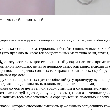
ожи, мозолей, натоптышей
ыдержать все нагрузки, выпадающие на их долю, нужно соблюдат
ую из качественных материалов, избегайте слишком высоких каб
(это правило не касается общественных мест типа бани, сауны, 
будет осуществлять профессиональный уход за ногами с примен
нальной помощью, делайте педикюр самостоятельно, используя ф
 при помощи горячих солевых или травяных ванночек, скрабиру
ельным кремом.
 рук или специальных приспособлений (эту процедуру лучше про
ки (движения должны быть плавными, но интенсивными).
дневно мойте ноги теплой водой с мылом и смазывайте ступни 
сти используйте дезодорирующие кремы, предназначенные для с
занимайтесь самолечением, а обращайтесь за помощью к врачу,
ами, которые способны смягчить даже сильно огрубевшую кожу,