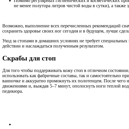
Помимо регулярных гигиенических и косметических проц
не менее полутора литров чистой воды в сутки), а такж
Возможно, выполнение всех перечисленных рекомендаций снача
сохранить здоровье своих ног сегодня и в будущем, лучше сдел
Уход за стопами в домашних условиях не требует специальных 
действии и наслаждаться полученным результатом.
Скрабы для стоп
Для того чтобы поддерживать кожу стоп в отличном состояни
использовать как фабричные составы, так и самостоятельно пр
ванночке и аккуратно промокнуть их полотенцем. После чего
движениями и, выждав 5–7 минут, ополоснуть ноги теплой вод
педикюра.