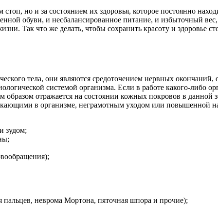
 стоп, но и за состоянием их здоровья, которое постоянно нахо
нной обуви, и несбалансированное питание, и избыточный вес, 
жизни. Так что же делать, чтобы сохранить красоту и здоровье 
еческого тела, они являются средоточением нервных окончаний,
логической системой организма. Если в работе какого-либо орг
 образом отражается на состоянии кожных покровов в данной з
екающими в организме, неграмотным уходом или повышенной на
и зудом;
ны;
овообращения);
я пальцев, неврома Мортона, пяточная шпора и прочие);