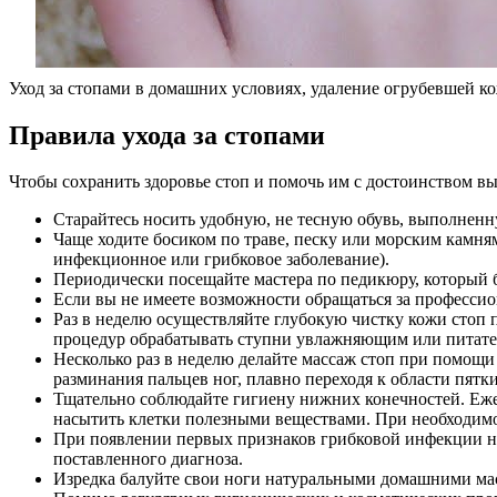
Уход за стопами в домашних условиях, удаление огрубевшей к
Правила ухода за стопами
Чтобы сохранить здоровье стоп и помочь им с достоинством в
Старайтесь носить удобную, не тесную обувь, выполненн
Чаще ходите босиком по траве, песку или морским камням 
инфекционное или грибковое заболевание).
Периодически посещайте мастера по педикюру, который 
Если вы не имеете возможности обращаться за профессио
Раз в неделю осуществляйте глубокую чистку кожи стоп
процедур обрабатывать ступни увлажняющим или питат
Несколько раз в неделю делайте массаж стоп при помощи
разминания пальцев ног, плавно переходя к области пят
Тщательно соблюдайте гигиену нижних конечностей. Еже
насытить клетки полезными веществами. При необходимо
При появлении первых признаков грибковой инфекции не 
поставленного диагноза.
Изредка балуйте свои ноги натуральными домашними маск