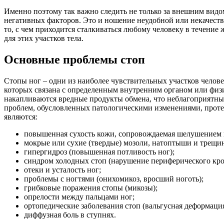
Именно поэтому так важно следить не только за внешним видом
негативных факторов. Это и ношение неудобной или некачестве
то, с чем приходится сталкиваться любому человеку в течение 
для этих участков тела.
Основные проблемы стоп
Стопы ног – одни из наиболее чувствительных участков челов
которых связана с определенным внутренним органом или физио
накапливаются вредные продукты обмена, что неблагоприятным
проблем, обусловленных патологическими изменениями, прот
являются:
повышенная сухость кожи, сопровождаемая шелушением 
мокрые или сухие (твердые) мозоли, натоптыши и трещи
гипергидроз (повышенная потливость ног);
синдром холодных стоп (нарушение периферического кр
отеки и усталость ног;
проблемы с ногтями (онихомикоз, вросший ноготь);
грибковые поражения стопы (микозы);
опрелости между пальцами ног;
ортопедические заболевания стоп (вальгусная деформаци
диффузная боль в ступнях.