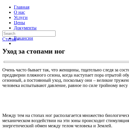
Главная
О нас
Услуги
Цены
Документы
Контакты
Вакансии
Статьи
›
Уход за стопами ног
Очень часто бывает так, что женщины, тщательно следя за сос
преддверии пляжного сезона, когда наступает пора отрытой обу
сезонный, а постоянный уход, поскольку они – великие тружен
человека испытывают давление, равное по силе тройному весу т
Между тем на стопах ног располагается множество биологичес
механическом воздействии на эти зоны происходит стимуляция
энергетический обмен между телом человека и Землей.