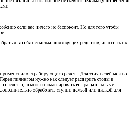
ванное питание и соблюдение питьевого режима (употребление
ками.
бенно если вас ничего не беспокоит. Но для того чтобы
ой.
брать для себя несколько подходящих рецептов, испытать их в
 применением скрабирующих средств. Для этих целей можно
 Перед пилингом нужно как следует распарить стопы в
го средства, немного помассировать ее вращательными
дополнительно обработать ступни пемзой или пилкой для