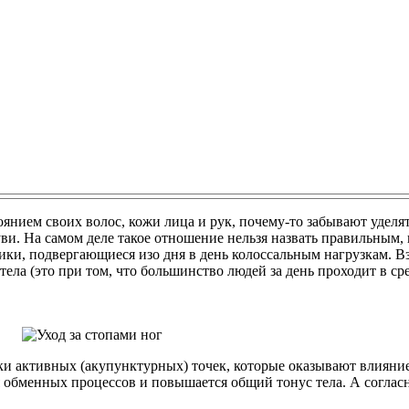
тоянием своих волос, кожи лица и рук, почему-то забывают удел
ви. На самом деле такое отношение нельзя назвать правильным, в
ики, подвергающиеся изо дня в день колоссальным нагрузкам. Вз
ела (это при том, что большинство людей за день проходит в сре
ки активных (акупунктурных) точек, которые оказывают влияние
 обменных процессов и повышается общий тонус тела. А соглас