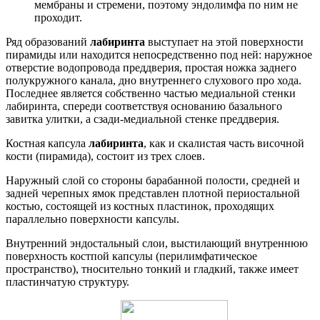
мембраны и стремени, поэтому эндолимфа по ним не
проходит.
Ряд образований
лабиринта
выступает на этой поверхности
пирамиды или находится непосредственно под ней: наружное
отверстие водопровода преддверия, простая ножка заднего
полукружного канала, дно внутреннего слухового про хода.
Последнее является собственно частью медиальной стенки
лабиринта, спереди соответствуя основанию базального
завитка улитки, а сзади-медиальной стенке преддверия.
Костная капсула
лабиринта
, как и скалистая часть височной
кости (пирамида), состоит из трех слоев.
Наружный слой со стороны барабанной полости, средней и
задней черепных ямок представлен плотной периостальной
костью, состоящей из костных пластинок, проходящих
параллельно поверхности капсулы.
Внутренний эндостальный слои, выстилающий внутреннюю
поверхность костпой капсулы (перилимфатическое
пространство), тносительно тонкий и гладкий, также имеет
пластинчатую структуру.