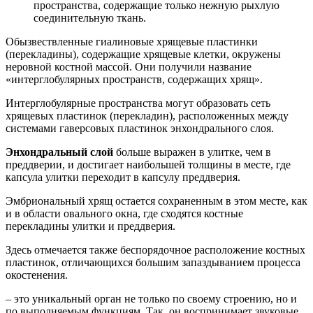
пространства, содержащие только нежную рыхлую
соединительную ткань.
Обызвествленные гиалиновые хрящевые пластинки
(перекладины), содержащие хрящевые клетки, окружены
неровной костной массой. Они получили название
«интерглобулярных пространств, содержащих хрящ».
Интерглобулярные пространства могут образовать сеть
хрящевых пластинок (перекладин), расположенных между
системами гаверсовых пластинок энхондрального слоя.
Энхондральный слой
больше выражен в улитке, чем в
преддверии, и достигает наибольшей толщины в месте, где
капсула улитки переходит в капсулу преддверия.
Эмбриональный хрящ остается сохраненным в этом месте, как
и в области овального окна, где сходятся костные
перекладины улитки и преддверия.
Здесь отмечается также беспорядочное расположение костных
пластинок, отличающихся большим запаздыванием процесса
окостенения.
– это уникальный орган не только по своему строению, но и
по выполняемым функциям. Так, он воспринимает звуковые