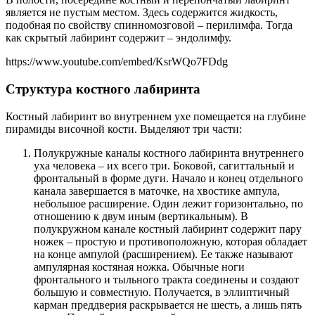
является не пустым местом. Здесь содержится жидкость,
подобная по свойству спинномозговой – перилимфа. Тогда
как скрытый лабиринт содержит – эндолимфу.
https://www.youtube.com/embed/KsrWQo7FDdg
Структура костного лабиринта
Костный лабиринт во внутреннем ухе помещается на глубине
пирамиды височной кости. Выделяют три части:
Полукружные каналы костного лабиринта внутреннего
уха человека – их всего три. Боковой, сагиттальный и
фронтальный в форме дуги. Начало и конец отдельного
канала завершается в маточке, на хвостике ампула,
небольшое расширение. Один лежит горизонтально, по
отношению к двум иным (вертикальным). В
полукружном канале костный лабиринт содержит пару
ножек – простую и противоположную, которая обладает
на конце ампулой (расширением). Ее также называют
ампулярная костяная ножка. Обычные ноги
фронтального и тыльного тракта соединены и создают
большую и совместную. Получается, в эллиптичный
карман преддверия раскрывается не шесть, а лишь пять