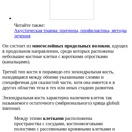
Читайте также:
Акустическая травма: причины, профилактика, методы
лечения
Он состоит из
многослойных продольных волокон
, идущих
в продольном направлении, среди которых распожены
небольшие костные клетки с короткими отростками
(канальцами).
Третий тип кости в пирамиде-это энхондральпая кость,
находящаяся между обоими указанными слоями и
специфичная для скалистой части, хотя она имеется и в
других областях тела в тех или иных стадиях развития.
Энхондральная кость характерна наличием клеток так
называемого остаточного (эмбрионального) хряща globuli
interossei.
Между этими
клетками
расположены
пространства с сосудами, костномозговыми
полостями с рассеянными кровяными клетками и