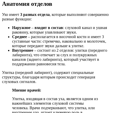
Анатомия отделов
Ухо имеет
3 разных отдела
, которые выполняют совершенно
разные функции:
Наружное
–
входит в состав
: слуховой канал и ушная
раковину, которые улавливают звуки.
Среднее
– располагается в височной кости и имеет 3
суставные части: стремечко, наковальню и молоточек,
которые передают звуки дальше к улитке.
Внутреннее
– состоит из 2 отделов: улитки (переднего
лабиринта), что отвечает за слух и полукружных
каналов (заднего лабиринта), который участвует в
поддержании равновесия тела.
Улитка (передний лабиринт), содержит специальные
структуры, благодаря которым происходит генерация
слуховых сигналов.
Мнение врачей:
Улитка, входящая в состав уха, является одним из
важнейших элементов слуховой системы
человека. Врачи подчеркивают, что улитка, или
внутреннее ухо, играет ключевую роль в