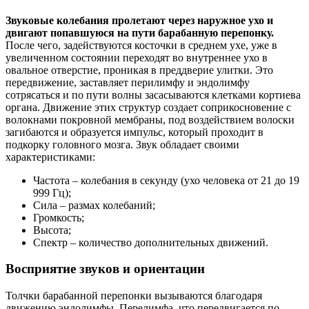
Звуковые колебания пролетают через наружное ухо и
двигают попавшуюся на пути барабанную перепонку.
После чего, задействуются косточки в среднем ухе, уже в
увеличенном состоянии переходят во внутреннее ухо в
овальное отверстие, проникая в преддверие улитки. Это
передвижение, заставляет перилимфу и эндолимфу
сотрясаться и по пути волны засасываются клетками кортиева
органа. Движение этих структур создает соприкосновение с
волокнами покровной мембраны, под воздействием волоски
загибаются и образуется импульс, который проходит в
подкорку головного мозга. Звук обладает своими
характеристиками:
Частота – колебания в секунду (ухо человека от 21 до 19
999 Гц);
Сила – размах колебаний;
Громкость;
Высота;
Спектр – количество дополнительных движений.
Восприятие звуков и ориентации
Толчки барабанной перепонки вызываются благодаря
движению эндолимфы. Перелимфа, что передвигается по