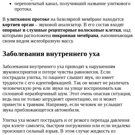
перепончатый канал, получивший название улиткового
протока.
В
улитковом протоке
на базилярной мембране находится
кортиев орган
– звуковой анализатор. В его состав входят
опорные и слуховые рецепторные волосковые клетки
, над
которыми расположена
покровная мембрана
, напоминающая
своим видом желеобразную массу.
Заболевания внутреннего уха
Заболевания внутреннего уха приводят к нарушениям
звуковосприятия и потере чувства равновесия. Если
пострадала улитка, то пациент слышит звук, но имеет
трудности с его идентификацией. Так он может не различать
человеческую речь или звуки на улице воспринимать как
сплошной неразборчивый шум. Этот очень опасная ситуация,
ведь она не только затрудняет ориентацию, но и может
привести к травмам. Например, если человек не услышит
звука приближающегося автомобиля.
Улитка уха может пострадать и от резкого перепада давления
при взлете самолета, быстром погружении или если недалеко
произошел сильный взрыв. В этом случае жидкость из