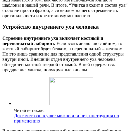
шаблоны в нашей речи. В итоге, “Улитка входит в состав уха”
стало не просто фразой, а символом нашего стремления к
оригинальности и креативному мышлению.
Устройство внутреннего уха человека
Строение внутреннего уха включает костный и
перепончатый лабиринт.
Если взять аналогию с яйцом, то
костный лабиринт будет белком, а перепончатый – желтком.
Но это лишь сравнение для представления одной структуры
внутри иной. Внешний отдел внутреннего уха человека
объединен костной твердой стромой. В ней содержатся:
преддверие, улитка, полукружные каналы.
Читайте также:
Дексаметазон в уши: можно или нет, инструкция по
применению
В полости, посередине костный и перепончатый лабиринт