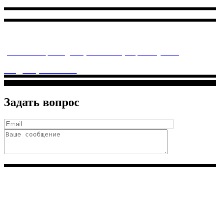
Многопрофильное медицинское учреждение, которое
заботится о детском здоровье и оказывает медицинские
услуги высочайшего качества.
ул. Святоозерская д. 15 (м. Выхино) мкр. Кожухово
(м. ул
Дмитриевского, м. Лухмановская)
info@solnyshkomed.ru
Задать вопрос