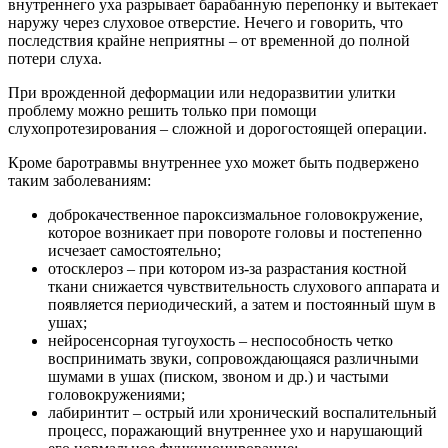
внутреннего уха разрывает барабанную перепонку и вытекает
наружу через слуховое отверстие. Нечего и говорить, что
последствия крайне неприятны – от временной до полной
потери слуха.
При врожденной деформации или недоразвитии улитки
проблему можно решить только при помощи
слухопротезирования – сложной и дорогостоящей операции.
Кроме баротравмы внутреннее ухо может быть подвержено
таким заболеваниям:
доброкачественное пароксизмальное головокружение,
которое возникает при повороте головы и постепенно
исчезает самостоятельно;
отосклероз – при котором из-за разрастания костной
ткани снижается чувствительность слухового аппарата и
появляется периодический, а затем и постоянный шум в
ушах;
нейросенсорная тугоухость – неспособность четко
воспринимать звуки, сопровождающаяся различными
шумами в ушах (писком, звоном и др.) и частыми
головокружениями;
лабиринтит – острый или хронический воспалительный
процесс, поражающий внутреннее ухо и нарушающий