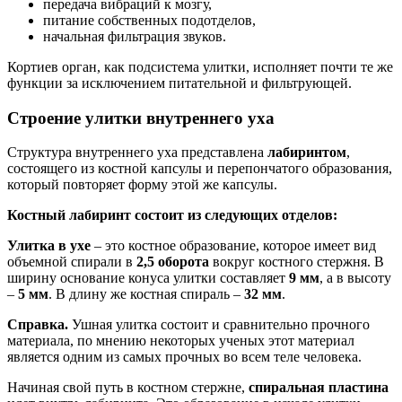
передача вибраций к мозгу,
питание собственных подотделов,
начальная фильтрация звуков.
Кортиев орган, как подсистема улитки, исполняет почти те же
функции за исключением питательной и фильтрующей.
Строение улитки внутреннего уха
Структура внутреннего уха представлена
лабиринтом
,
состоящего из костной капсулы и перепончатого образования,
который повторяет форму этой же капсулы.
Костный лабиринт состоит из следующих отделов:
Улитка в ухе
– это костное образование, которое имеет вид
объемной спирали в
2,5 оборота
вокруг костного стержня. В
ширину основание конуса улитки составляет
9 мм
, а в высоту
–
5 мм
. В длину же костная спираль –
32 мм
.
Справка.
Ушная улитка состоит и сравнительно прочного
материала, по мнению некоторых ученых этот материал
является одним из самых прочных во всем теле человека.
Начиная свой путь в костном стержне,
спиральная пластина