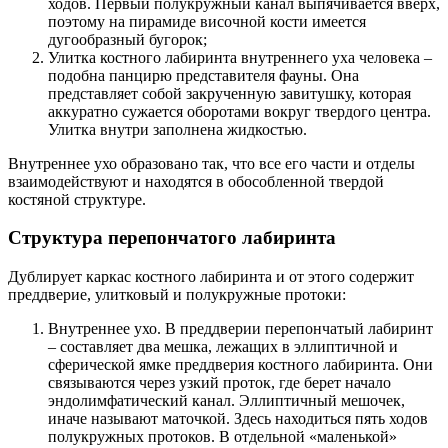
ходов. Первый полукружный канал выпячивается вверх,
поэтому на пирамиде височной кости имеется
дугообразный бугорок;
Улитка костного лабиринта внутреннего уха человека –
подобна панцирю представителя фауны. Она
представляет собой закрученную завитушку, которая
аккуратно сужается оборотами вокруг твердого центра.
Улитка внутри заполнена жидкостью.
Внутреннее ухо образовано так, что все его части и отделы
взаимодействуют и находятся в обособленной твердой
костяной структуре.
Структура перепончатого лабиринта
Дублирует каркас костного лабиринта и от этого содержит
преддверие, улитковый и полукружные протоки:
Внутреннее ухо. В преддверии перепончатый лабиринт
– составляет два мешка, лежащих в эллиптичной и
сферической ямке преддверия костного лабиринта. Они
связываются через узкий проток, где берет начало
эндолимфатический канал. Эллиптичный мешочек,
иначе называют маточкой. Здесь находиться пять ходов
полукружных протоков. В отдельной «маленькой»