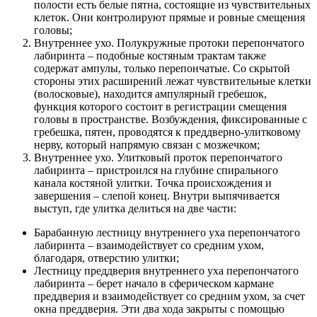
полости есть белые пятна, состоящие из чувствительных
клеток. Они контролируют прямые и ровные смещения
головы;
Внутреннее ухо. Полукружные протоки перепончатого
лабиринта – подобные костяным трактам также
содержат ампулы, только перепончатые. Со скрытой
стороны этих расширений лежат чувствительные клетки
(волосковые), находится ампулярный гребешок,
функция которого состоит в регистрации смещения
головы в пространстве. Возбуждения, фиксированные с
гребешка, пятен, проводятся к преддверно-улитковому
нерву, который напрямую связан с мозжечком;
Внутреннее ухо. Улитковый проток перепончатого
лабиринта – пристроился на глубине спирального
канала костяной улитки. Точка происхождения и
завершения – слепой конец. Внутри выпячивается
выступ, где улитка делиться на две части:
Барабанную лестницу внутреннего уха перепончатого
лабиринта – взаимодействует со средним ухом,
благодаря, отверстию улитки;
Лестницу преддверия внутреннего уха перепончатого
лабиринта – берет начало в сферическом кармане
преддверия и взаимодействует со средним ухом, за счет
окна преддверия. Эти два хода закрыты с помощью