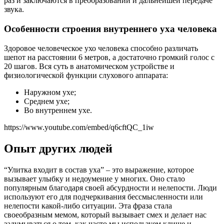
раз и заключаются в преобразовании и дальнейшей передаче
звука.
Особенности строения внутреннего уха человека
Здоровое человеческое ухо человека способно различать
шепот на расстоянии 6 метров, а достаточно громкий голос с
20 шагов. Вся суть в анатомическом устройстве и
физиологической функции слухового аппарата:
Наружном ухе;
Среднем ухе;
Во внутреннем ухе.
https://www.youtube.com/embed/q6cftQC_1iw
Опыт других людей
“Улитка входит в состав уха” – это выражение, которое
вызывает улыбку и недоумение у многих. Оно стало
популярным благодаря своей абсурдности и нелепости. Люди
используют его для подчеркивания бессмысленности или
нелепости какой-либо ситуации. Эта фраза стала
своеобразным мемом, который вызывает смех и делает нас
задумываться о том, как часто мы используем клише и