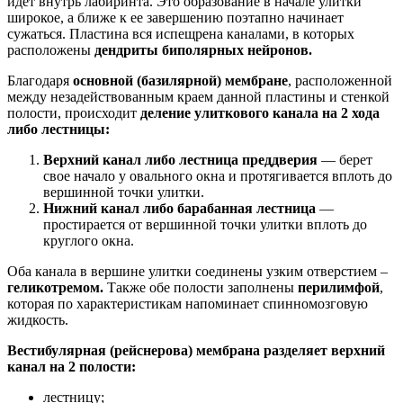
идет внутрь лабиринта. Это образование в начале улитки
широкое, а ближе к ее завершению поэтапно начинает
сужаться. Пластина вся испещрена каналами, в которых
расположены
дендриты биполярных нейронов.
Благодаря
основной (базилярной) мембране
, расположенной
между незадействованным краем данной пластины и стенкой
полости, происходит
деление улиткового канала на 2 хода
либо лестницы:
Верхний канал либо лестница преддверия
— берет
свое начало у овального окна и протягивается вплоть до
вершинной точки улитки.
Нижний канал либо барабанная лестница
—
простирается от вершинной точки улитки вплоть до
круглого окна.
Оба канала в вершине улитки соединены узким отверстием –
геликотремом.
Также обе полости заполнены
перилимфой
,
которая по характеристикам напоминает спинномозговую
жидкость.
Вестибулярная (рейснерова) мембрана разделяет верхний
канал на 2 полости:
лестницу;