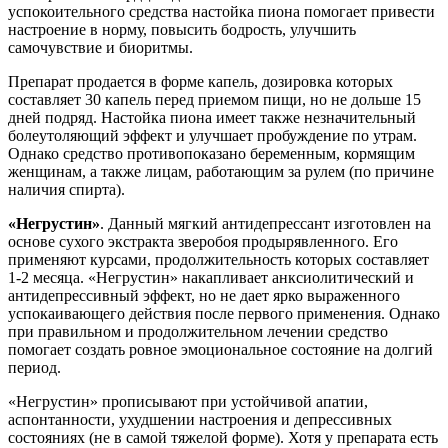
успокоительного средства настойка пиона помогает привести
настроение в норму, повысить бодрость, улучшить
самочувствие и биоритмы.
Препарат продается в форме капель, дозировка которых
составляет 30 капель перед приемом пищи, но не дольше 15
дней подряд. Настойка пиона имеет также незначительный
болеутоляющий эффект и улучшает пробуждение по утрам.
Однако средство противопоказано беременным, кормящим
женщинам, а также лицам, работающим за рулем (по причине
наличия спирта).
«Негрустин»
. Данный мягкий антидепрессант изготовлен на
основе сухого экстракта зверобоя продырявленного. Его
применяют курсами, продолжительность которых составляет
1-2 месяца. «Негрустин» накапливает анксиолитический и
антидепрессивный эффект, но не дает ярко выраженного
успокаивающего действия после первого применения. Однако
при правильном и продолжительном лечении средство
помогает создать ровное эмоциональное состояние на долгий
период.
«Негрустин» прописывают при устойчивой апатии,
аспонтанности, ухудшении настроения и депрессивных
состояниях (не в самой тяжелой форме). Хотя у препарата есть