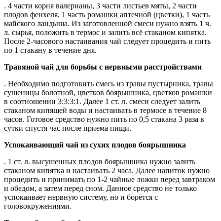
. 4 части корня валерианы, 3 части листьев мяты, 2 части
плодов фенхеля, 1 часть ромашки аптечной (цветки), 1 часть
майского ландыша. Из заготовленной смеси нужно взять 1 ч.
л. сырья, положить в термос и залить всё стаканом кипятка.
После 2-часового настаивания чай следует процедить и пить
по 1 стакану в течение дня.
Травяной чай для борьбы с нервными расстройствами
. Необходимо подготовить смесь из травы пустырника, травы
сушеницы болотной, цветков боярышника, цветков ромашки
в соотношении 3:3:3:1. Далее 1 ст. л. смеси следует залить
стаканом кипящей воды и настаивать в термосе в течение 8
часов. Готовое средство нужно пить по 0,5 стакана 3 раза в
сутки спустя час после приема пищи.
Успокаивающий чай из сухих плодов боярышника
. 1 ст. л. высушенных плодов боярышника нужно залить
стаканом кипятка и настаивать 2 часа. Далее напиток нужно
процедить и принимать по 1-2 чайные ложки перед завтраком
и обедом, а затем перед сном. Данное средство не только
успокаивает нервную систему, но и борется с
головокружениями.