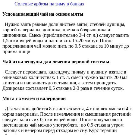
Соленые арбузы на зиму в банках
Успокаивающий чай на основе мяты
. Нужно взять равные доли листьев мяты, стеблей душицы,
корней валерианы, донника, цветков боярышника и
шиповника. Смесь (приблизительно 3-4 ст. л.) следует залить
1,5 л кипящей воды и настаивать 15-20 минут. После
процеживания чай можно пить по 0,5 стакана за 10 минут до
приема пищи.
Чай из календулы для лечения нервной системы
. Следует перемешать календулу, пижму и душицу, взятые в
одинаковых количествах. 1 ст. л. смеси нужно залить 200 мл
кипятка и настаивать до остывания, а затем процедить.
Дозировка составляет 0,5 стакана 2-3 раза в течение суток.
Мята с хмелем и валерианой
. Для чая понадобится 8 г листьев мяты, 4 г шишек хмеля и 4 г
корня валерианы. После измельчения и смешивания растений
следует залить их 0,5 кипящей воды. После получасового
настаивания чай можно употреблять: по 0,5 стакана утром
натощак и вечером перед отходом ко сну. Курс терапии