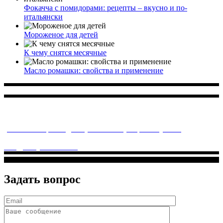
Фокачча с помидорами: рецепты – вкусно и по-
итальянски
Мороженое для детей
К чему снятся месячные
Масло ромашки: свойства и применение
Многопрофильное медицинское учреждение, которое
заботится о детском здоровье и оказывает медицинские
услуги высочайшего качества.
ул. Святоозерская д. 15 (м. Выхино) мкр. Кожухово
(м. ул
Дмитриевского, м. Лухмановская)
info@solnyshkomed.ru
Задать вопрос