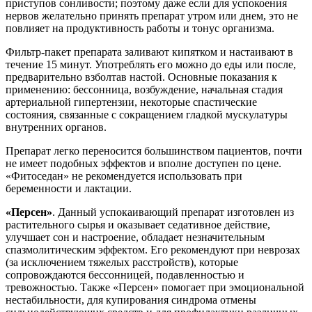
приступов сонливости; поэтому даже если для успокоения
нервов желательно принять препарат утром или днем, это не
повлияет на продуктивность работы и тонус организма.
Фильтр-пакет препарата заливают кипятком и настаивают в
течение 15 минут. Употреблять его можно до еды или после,
предварительно взболтав настой. Основные показания к
применению: бессонница, возбуждение, начальная стадия
артериальной гипертензии, некоторые спастические
состояния, связанные с сокращением гладкой мускулатуры
внутренних органов.
Препарат легко переносится большинством пациентов, почти
не имеет подобных эффектов и вполне доступен по цене.
«Фитоседан» не рекомендуется использовать при
беременности и лактации.
«Персен»
. Данный успокаивающий препарат изготовлен из
растительного сырья и оказывает седативное действие,
улучшает сон и настроение, обладает незначительным
спазмолитическим эффектом. Его рекомендуют при неврозах
(за исключением тяжелых расстройств), которые
сопровождаются бессонницей, подавленностью и
тревожностью. Также «Персен» помогает при эмоциональной
нестабильности, для купирования синдрома отмены