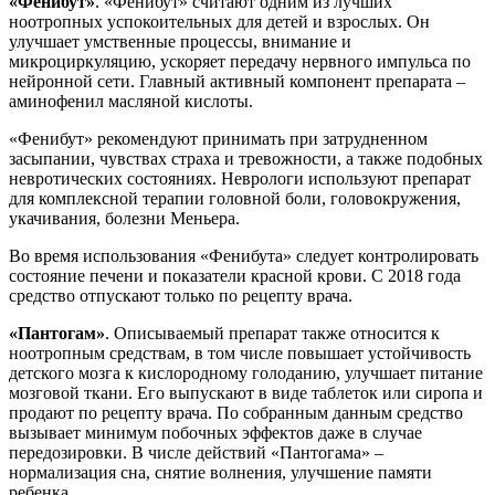
«Фенибут»
. «Фенибут» считают одним из лучших
ноотропных успокоительных для детей и взрослых. Он
улучшает умственные процессы, внимание и
микроциркуляцию, ускоряет передачу нервного импульса по
нейронной сети. Главный активный компонент препарата –
аминофенил масляной кислоты.
«Фенибут» рекомендуют принимать при затрудненном
засыпании, чувствах страха и тревожности, а также подобных
невротических состояниях. Неврологи используют препарат
для комплексной терапии головной боли, головокружения,
укачивания, болезни Меньера.
Во время использования «Фенибута» следует контролировать
состояние печени и показатели красной крови. С 2018 года
средство отпускают только по рецепту врача.
«Пантогам»
. Описываемый препарат также относится к
ноотропным средствам, в том числе повышает устойчивость
детского мозга к кислородному голоданию, улучшает питание
мозговой ткани. Его выпускают в виде таблеток или сиропа и
продают по рецепту врача. По собранным данным средство
вызывает минимум побочных эффектов даже в случае
передозировки. В числе действий «Пантогама» –
нормализация сна, снятие волнения, улучшение памяти
ребенка.