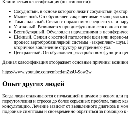
Клиническая классификация (по этиологии):
Сосудистый, в основе которого лежит сосудистый фактор
Мышечный. Он обусловлен сокращениями мышц мягкого н
Тимпанальный. Связан с поражением среднего уха и нару
Улитковый. Развивается при дисфункции сенсорного или
Вестибулярный. Обусловлен нарушениями в периферическ
Шейный. Связан с костной патологией шеи или нервно-м
процесс вертебробазилярной системы «закрепляет» шум. 
вторичное вовлечение структур внутреннего уха.
Центральный. Он обусловлен расстройством функции цен
Данная классификация отображает основные причины возникн
https://www.youtube.com/embed/mZssU-Sow2w
Опыт других людей
Когда люди сталкиваются с пульсацией и шумом в левом или п
переутомления и стресса до более серьезных проблем, таких к
консультацию. Лечение зависит от выявленного диагноза и мо
подобные симптомы и своевременно обратиться за помощью к 