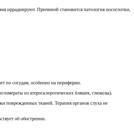
ия иррадиируют. Причиной становится патология носоглотки,
ет по сосудам, особенно на периферии.
нгломераты из атеросклеротических бляшек, глюкозы).
тки поврежденных тканей. Терапия органов слуха не
ьствует об обострении.