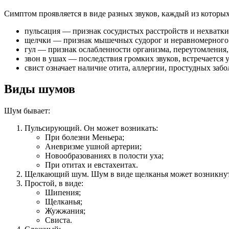
Симптом проявляется в виде разных звуков, каждый из которых
пульсация — признак сосудистых расстройств и нехватки
щелчки — признак мышечных судорог и неравномерного
гул — признак ослабленности организма, переутомления,
звон в ушах — последствия громких звуков, встречается 
свист означает наличие отита, аллергии, простудных заб
Виды шумов
Шум бывает:
Пульсирующий. Он может возникать:
При болезни Меньера;
Аневризме ушной артерии;
Новообразованиях в полости уха;
При отитах и евстахеитах.
Щелкающий шум. Шум в виде щелканья может возникнуть 
Простой, в виде:
Шипения;
Щелканья;
Жужжания;
Свиста.