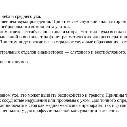
.
еба и среднего уха.
шением звукопроведения. При этом сам слуховой анализатор ин
 нейронального компонента улитки.
ом отделе вестибулярного анализатора. Этот вид шума всегда с
ышечной и возникает на фоне травматических или дегенеративн
При этом виде прежде всего страдают слуховые образования, ра
тральных отделов анализаторов — слухового и вестибулярного.
овения шумов.
равом ухе, это может вызвать беспокойство и тревогу. Причины 
ак сосудистые нарушения или проблемы с ухом. Для точного опре
жет включать в себя как медикаментозные препараты, так и физ
специалисту для профессиональной консультации и лечения.