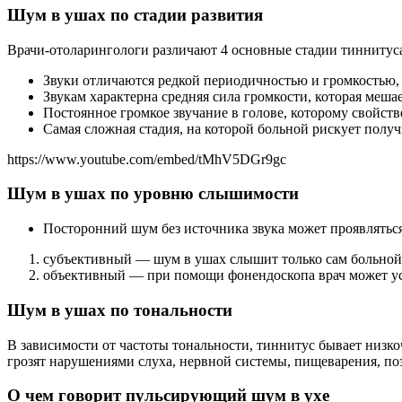
Шум в ушах по стадии развития
Врачи-отоларингологи различают 4 основные стадии тиннитус
Звуки отличаются редкой периодичностью и громкостью,
Звукам характерна средняя сила громкости, которая мешае
Постоянное громкое звучание в голове, которому свойст
Самая сложная стадия, на которой больной рискует полу
https://www.youtube.com/embed/tMhV5DGr9gc
Шум в ушах по уровню слышимости
Посторонний шум без источника звука может проявляться
субъективный — шум в ушах слышит только сам больной
объективный — при помощи фонендоскопа врач может у
Шум в ушах по тональности
В зависимости от частоты тональности, тиннитус бывает низк
грозят нарушениями слуха, нервной системы, пищеварения, п
О чем говорит пульсирующий шум в ухе