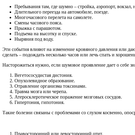
Пребывания там, где шумно – стройка, аэропорт, вокзал, 
Длительного переезда на автомобиле, поезде.
Многочасового перелета на самолете.
Смены часового пояса.
Прыжка с парашютом.
Подъема на высотку и спуске.
Ныряния под воду.
Эти события влияют на изменение кровяного давления или даю
сделать – подождать несколько часов или лечь спать и хорошен
Насторожиться нужно, если шумовое проявление дает о себе зна
Вегетососудистая дистония.
Опухолевидное образование.
Отравление организма токсинами.
Травма мозга или черепа.
Атеросклеротическое поражение мозговых сосудов.
Гипертония, гипотония.
Такие болезни связаны с проблемами со слухом косвенно, опо
Правосторонний или левосторонний отит.