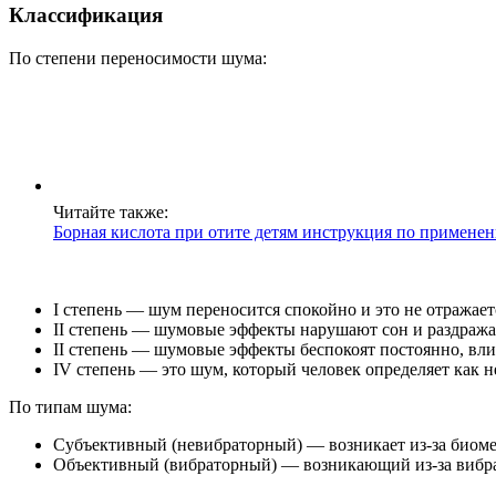
Классификация
По степени переносимости шума:
Читайте также:
Борная кислота при отите детям инструкция по примене
I степень — шум переносится спокойно и это не отражает
II степень — шумовые эффекты нарушают сон и раздража
II степень — шумовые эффекты беспокоят постоянно, влия
IV степень — это шум, который человек определяет как 
По типам шума:
Субъективный (невибраторный) — возникает из-за биоме
Объективный (вибраторный) — возникающий из-за вибрац