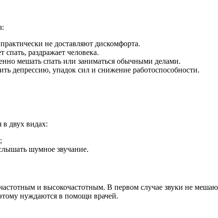
а:
 практически не доставляют дискомфорта.
т спать, раздражает человека.
венно мешать спать или заниматься обычными делами.
чить депрессию, упадок сил и снижение работоспособности.
 в двух видах:
;
слышать шумное звучание.
очастотным и высокочастотным. В первом случае звуки не меша
оэтому нуждаются в помощи врачей.