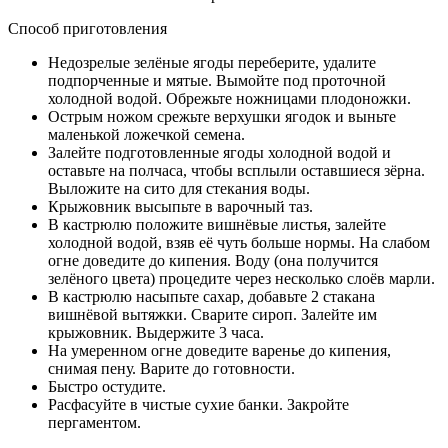
Способ приготовления
Недозрелые зелёные ягоды переберите, удалите
подпорченные и мятые. Вымойте под проточной
холодной водой. Обрежьте ножницами плодоножки.
Острым ножом срежьте верхушки ягодок и выньте
маленькой ложечкой семена.
Залейте подготовленные ягоды холодной водой и
оставьте на полчаса, чтобы всплыли оставшиеся зёрна.
Выложите на сито для стекания воды.
Крыжовник высыпьте в варочный таз.
В кастрюлю положите вишнёвые листья, залейте
холодной водой, взяв её чуть больше нормы. На слабом
огне доведите до кипения. Воду (она получится
зелёного цвета) процедите через несколько слоёв марли.
В кастрюлю насыпьте сахар, добавьте 2 стакана
вишнёвой вытяжки. Сварите сироп. Залейте им
крыжовник. Выдержите 3 часа.
На умеренном огне доведите варенье до кипения,
снимая пену. Варите до готовности.
Быстро остудите.
Расфасуйте в чистые сухие банки. Закройте
пергаментом.