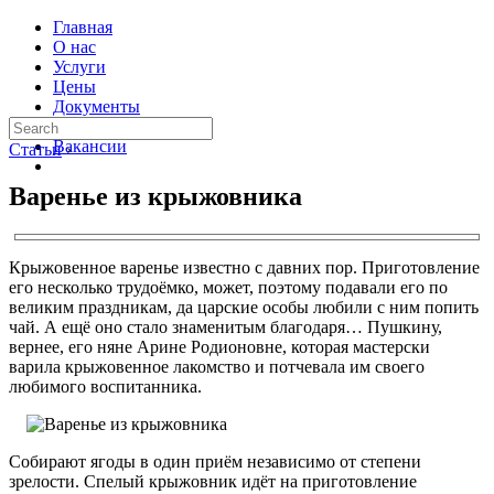
Главная
О нас
Услуги
Цены
Документы
Контакты
Вакансии
Статьи
›
Варенье из крыжовника
Крыжовенное варенье известно с давних пор. Приготовление
его несколько трудоёмко, может, поэтому подавали его по
великим праздникам, да царские особы любили с ним попить
чай. А ещё оно стало знаменитым благодаря… Пушкину,
вернее, его няне Арине Родионовне, которая мастерски
варила крыжовенное лакомство и потчевала им своего
любимого воспитанника.
Собирают ягоды в один приём независимо от степени
зрелости. Спелый крыжовник идёт на приготовление