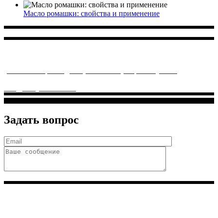
Масло ромашки: свойства и применение
Многопрофильное медицинское учреждение, которое
заботится о детском здоровье и оказывает медицинские
услуги высочайшего качества.
ул. Святоозерская д. 15 (м. Выхино) мкр. Кожухово
(м. ул
Дмитриевского, м. Лухмановская)
info@solnyshkomed.ru
Задать вопрос