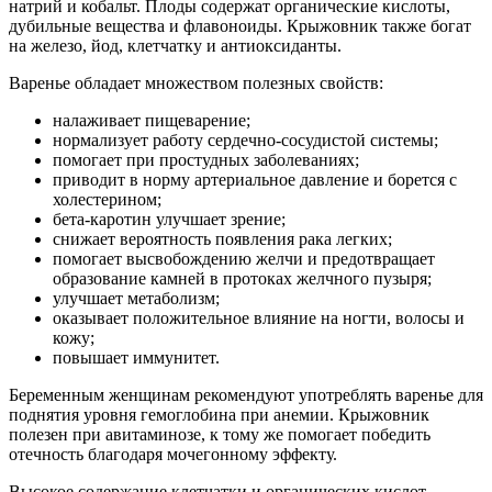
натрий и кобальт. Плоды содержат органические кислоты,
дубильные вещества и флавоноиды. Крыжовник также богат
на железо, йод, клетчатку и антиоксиданты.
Варенье обладает множеством полезных свойств:
налаживает пищеварение;
нормализует работу сердечно-сосудистой системы;
помогает при простудных заболеваниях;
приводит в норму артериальное давление и борется с
холестерином;
бета-каротин улучшает зрение;
снижает вероятность появления рака легких;
помогает высвобождению желчи и предотвращает
образование камней в протоках желчного пузыря;
улучшает метаболизм;
оказывает положительное влияние на ногти, волосы и
кожу;
повышает иммунитет.
Беременным женщинам рекомендуют употреблять варенье для
поднятия уровня гемоглобина при анемии. Крыжовник
полезен при авитаминозе, к тому же помогает победить
отечность благодаря мочегонному эффекту.
Высокое содержание клетчатки и органических кислот