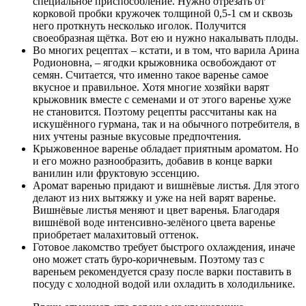
специальное приспособление. Нужно отрезать от
корковой пробки кружочек толщиной 0,5-1 см и сквозь
него проткнуть несколько иголок. Получится
своеобразная щётка. Вот ею и нужно накалывать плоды.
Во многих рецептах – кстати, и в том, что варила Арина
Родионовна, – ягодки крыжовника освобождают от
семян. Считается, что именно такое варенье самое
вкусное и правильное. Хотя многие хозяйки варят
крыжовник вместе с семенами и от этого варенье хуже
не становится. Поэтому рецепты рассчитаны как на
искушённого гурмана, так и на обычного потребителя, в
них учтены разные вкусовые предпочтения.
Крыжовенное варенье обладает приятным ароматом. Но
и его можно разнообразить, добавив в конце варки
ванилин или фруктовую эссенцию.
Аромат варенью придают и вишнёвые листья. Для этого
делают из них вытяжку и уже на ней варят варенье.
Вишнёвые листья меняют и цвет варенья. Благодаря
вишнёвой воде интенсивно-зелёного цвета варенье
приобретает малахитовый оттенок.
Готовое лакомство требует быстрого охлаждения, иначе
оно может стать буро-коричневым. Поэтому таз с
вареньем рекомендуется сразу после варки поставить в
посуду с холодной водой или охладить в холодильнике.