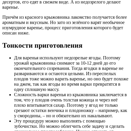
десертов, его едят в свежем виде. А из недозрелого делают
варенье.
Причём из красного крыжовника лакомство получается более
ароматным и вкусным. Но зато из зелёного варят необычное
изумрудное варенье, процесс приготовления которого будет
описан ниже.
Тонкости приготовления
Для варенья используют недозрелые ягоды. Поэтому
урожай крыжовника снимают за 10-12 дней до его
окончательного созревания. Тогда ягодки в варенье не
развариваются и остаются целыми. Из переспелых
плодов тоже можно варить варенье, но оно будет похоже
на джем, так как ягоды во время варки превратятся в
одну сплошную массу.
Сложность варки варенья из крыжовника заключается в
том, что у плодов очень толстая кожица и через неё
плохо впитывается сахар. Поэтому у ягод не только
срезают остатки венчика и плодоножку – например, как
у смородины, – но и обязательно их накалывают.
Эту процедуру можно выполнять с помощью
зубочистки. Но можно облегчить себе задачу и сделать