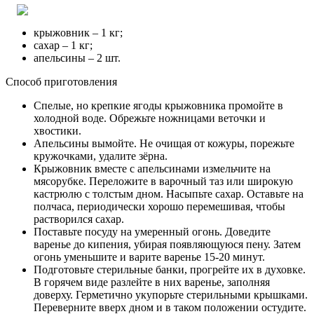
крыжовник – 1 кг;
сахар – 1 кг;
апельсины – 2 шт.
Способ приготовления
Спелые, но крепкие ягоды крыжовника промойте в
холодной воде. Обрежьте ножницами веточки и
хвостики.
Апельсины вымойте. Не очищая от кожуры, порежьте
кружочками, удалите зёрна.
Крыжовник вместе с апельсинами измельчите на
мясорубке. Переложите в варочный таз или широкую
кастрюлю с толстым дном. Насыпьте сахар. Оставьте на
полчаса, периодически хорошо перемешивая, чтобы
растворился сахар.
Поставьте посуду на умеренный огонь. Доведите
варенье до кипения, убирая появляющуюся пену. Затем
огонь уменьшите и варите варенье 15-20 минут.
Подготовьте стерильные банки, прогрейте их в духовке.
В горячем виде разлейте в них варенье, заполняя
доверху. Герметично укупорьте стерильными крышками.
Переверните вверх дном и в таком положении остудите.