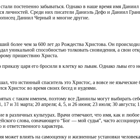
тали постепенно забываться. Однако в наше время имя Даниил п
хся личностей. Среди них писатели Даниэль Дефо и Даниил Гра
описец Даниил Черный и многие другие.
ий более чем за 600 лет до Рождества Христова. Он происходил
ал уникальной способностью толковать сновидения, а свои откр
торому пришествию Христа.
риказу царя его бросили в клетку ко львам. Однако львы его не
ал, что истинный спаситель это Христос, а вовсе не языческие 
лся Христос во время своих бесед и иудеями.
вятых с таким именем, поэтому все Даниилы могут выбирать се
17 и 31 марта; 20 апреля; 4, 5, и 26 июня; 23 июля; 30 августа; 12
е в различных культурах. Врачи отмечают, что имя, как и любое
ского слова, означающего “Бог — мой судья”, часто ассоциируе
 и ответственного характера.
я может влиять на самооценку и жизненные установки человека.