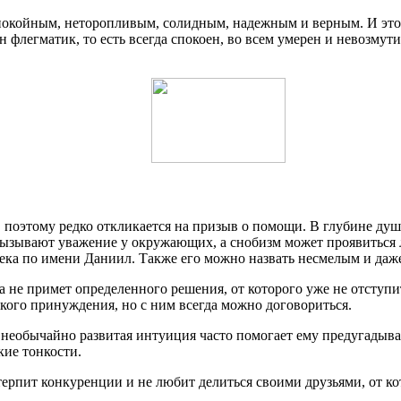
спокойным, неторопливым, солидным, надежным и верным. И это
н флегматик, то есть всегда спокоен, во всем умерен и невозму
 поэтому редко откликается на призыв о помощи. В глубине душе
 вызывают уважение у окружающих, а снобизм может проявиться 
ловека по имени Даниил. Также его можно назвать несмелым и да
ка не примет определенного решения, от которого уже не отступ
кого принуждения, но с ним всегда можно договориться.
 необычайно развитая интуиция часто помогает ему предугадыва
кие тонкости.
терпит конкуренции и не любит делиться своими друзьями, от к