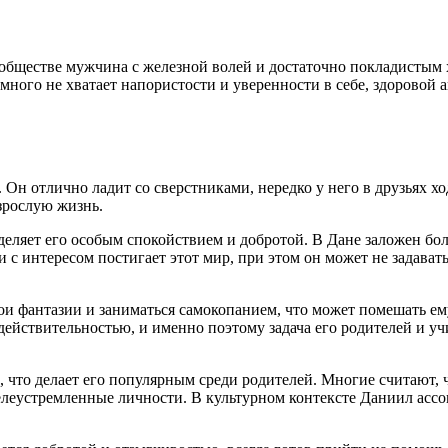
 обществе мужчина с железной волей и достаточно покладистым 
много не хватает напористости и уверенности в себе, здоровой 
Он отлично ладит со сверстниками, нередко у него в друзьях ход
взрослую жизнь.
еляет его особым спокойствием и добротой. В Дане заложен бол
 с интересом постигает этот мир, при этом он может не задавать
ои фантазии и заниматься самокопанием, что может помешать ем
 действительностью, и именно поэтому задача его родителей и у
 что делает его популярным среди родителей. Многие считают, ч
целеустремленные личности. В культурном контексте Даниил асс