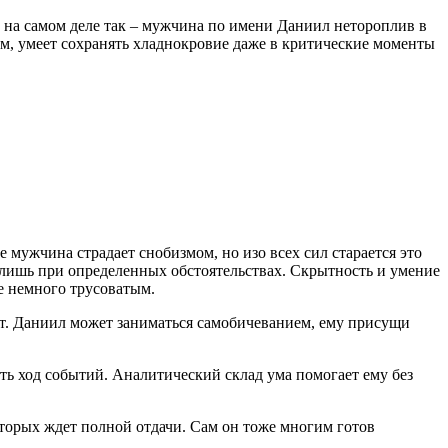
 на самом деле так – мужчина по имени Даниил нетороплив в
тим, умеет сохранять хладнокровие даже в критические моменты
 мужчина страдает снобизмом, но изо всех сил старается это
лишь при определенных обстоятельствах. Скрытность и умение
же немного трусоватым.
ит. Даниил может заниматься самобичеванием, ему присущи
ть ход событий. Аналитический склад ума помогает ему без
оторых ждет полной отдачи. Сам он тоже многим готов