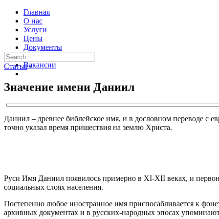
Главная
О нас
Услуги
Цены
Документы
Контакты
Вакансии
Статьи
›
Значение имени Даниил
Даниил – древнее библейское имя, и в дословном переводе с ев
точно указал время пришествия на землю Христа.
Руси Имя Даниил появилось примерно в XI-XII веках, и перво
социальных слоях населения.
Постепенно любое иностранное имя приспосабливается к фонет
архивных документах и в русских-народных эпосах упоминают