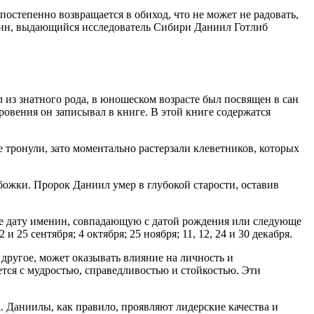
остепенно возвращается в обиход, что не может не радовать,
нин, выдающийся исследователь Сибири Даниил Готлиб
 из знатного рода, в юношеском возрасте был посвящен в сан
овения он записывал в книге. В этой книге содержатся
 тронули, зато моментально растерзали клеветников, которых
божки. Пророк Даниил умер в глубокой старости, оставив
бе дату именин, совпадающую с датой рождения или следующе
 и 25 сентября; 4 октября; 25 ноября; 11, 12, 24 и 30 декабря.
 другое, может оказывать влияние на личность и
тся с мудростью, справедливостью и стойкостью. Эти
 Даниилы, как правило, проявляют лидерские качества и