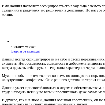
Имя Даниил позволяет ассоциировать его владельца с чем-то 
суждениях и раздумьях, но решителен в действиях. По натуре о
жизни.
Читайте также:
Бадяга от прыщей
Даниил всегда сконцентрирован на себе и своих переживаниях,
скрывать. Неторопливость, солидность и доброжелательность
всегда держать себя в руках – еще одна характерная черта че
Мужчина обычно сомневается во всем, но лишь до тех пор, по
«внутренние» конфликты. Он с раннего детства не терпит ника
Даниил умеет приспосабливаться к людям и обстоятельствам, а
труда находить истину во всем и просчитывать даже самые мел
В дружбе, как и в любви, Даниил большой собственник, он не 
пожертвовать ради своих немногочисленных друзей.