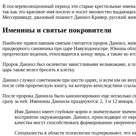
В послереволюционный период эти старые крестильные имена с
так как это красивое имя носило и носит множество выдающи
Мессершмидт, джазовый пианист Даниил Крамер, русский жив
Именины и святые покровители
Наиболее православным святым считается пророк Даниил, живш
придворного сановника при царе Навуходоносоре. Юноша облад
пророческие ведения, относящиеся к концу мира, а также ко в
Пророк Даниил был оклеветан завистливыми вельможами, и по п
царь также велел бросить в клетку.
Даниил служил советником при шести царях, и всем им он внуш
после себя пророческую книгу, на которую впоследствии ссыла
После пророка Даниила было канонизировано еще несколько с
сразу за ней. Именины Даниила празднуются: 2, 3 и 12 января, 1, 
Имя Даниил имеет глубокие корни и значительное значени
восприятие окружающими. Даниил, происходящее от еврей
качества могут способствовать формированию уверенного
Специалисты в области психологии подчеркивают, что им