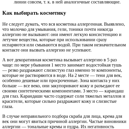
линии совсем, т. к. в ней аналогичные составляющие.
Как выбирать косметику
Не следует думать, что вся косметика аллергенная. Выявлено,
что молочко для умывания, гели, тоники почти никогда
аллергию не вызывают: они имеют легкую консистенцию и
летучие вещества, которые при использовании сразу
испаряются или смываются водой. При таком незначительном
контакте они вызвать аллергию не успевают.
А вот декоративная косметика вызывает аллергию в 5 раз
чаще: по мере убывания 1 место занимает водостойкая тушь
— резко раздражают слизистую глаз именно те компоненты,
которые не растворяются в воде. На 2 месте — тени для век,
особенно дешевые или просроченные. Зона контакта у них
больше — все веко, они закупоривают кожу и разъедают ее
своими синтетическими компонентами. 3 место — карандаш
для глаз. Карандаши часто содержат соли тяжелых металлов и
красители, которые сильно раздражают кожу и слизистые
глаза.
В случае неправильного подбора скраба для лица, крема для
век они могут явиться причиной аллергии. Частые виновники
аллергии — тональные кремы и пудра. Их негативность