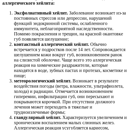
аллергического хейлита:
Эксфолиативный хейлит.
Заболевание возникает из-за
постоянных стрессов или депрессии, нарушений
функций эндокринной системы, ослабленного
иммунитета, неблагоприятной наследственности.
Помимо покраснения и трещин, на красной окантовке
губ появляется шелушение;
контактный аллергический хейлит.
Обычно
встречается у подростков после 14 лет. Сопровождается
шелушением кожи вокруг губ, возникновением ранок
на слизистой оболочке. Чаще всего это аллергическая
реакция на химические раздражители, которые
находятся в воде, зубных пастах и протезах, косметике и
пище;
метеорологический хейлит.
Возникает в результате
воздействия погоды (ветра, влажности, ультрафиолета,
холода) и радиации. Отмечается возникновением
гиперемии, инфильтрации губ, они пересыхают и
покрываются корочкой. При отсутствии должного
лечения может переходить в тяжелые и
трудноизлечимые формы;
гландулярный хейлит.
Характеризуется увеличением и
хроническим воспалением малых слюнных желез.
Аллергическая реакция усугубляется кариесом,