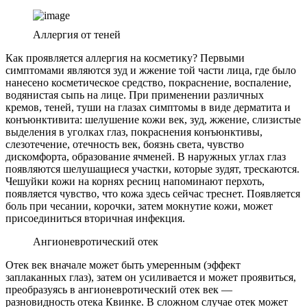
Аллергия от теней
Как проявляется аллергия на косметику? Первыми
симптомами являются зуд и жжение той части лица, где было
нанесено косметическое средство, покраснение, воспаление,
водянистая сыпь на лице. При применении различных
кремов, теней, туши на глазах симптомы в виде дерматита и
конъюнктивита: шелушение кожи век, зуд, жжение, слизистые
выделения в уголках глаз, покраснения конъюнктивы,
слезотечение, отечность век, боязнь света, чувство
дискомфорта, образование ячменей. В наружных углах глаз
появляются шелушащиеся участки, которые зудят, трескаются.
Чешуйки кожи на корнях ресниц напоминают перхоть,
появляется чувство, что кожа здесь сейчас треснет. Появляется
боль при чесании, корочки, затем мокнутие кожи, может
присоединиться вторичная инфекция.
Ангионевротический отек
Отек век вначале может быть умеренным (эффект
заплаканных глаз), затем он усиливается и может проявиться,
преобразуясь в ангионевротический отек век —
разновидность отека Квинке. В сложном случае отек может