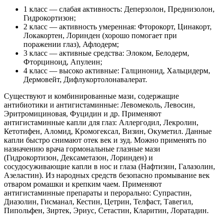
1 класс — слабая активность: Деперзолон, Преднизолон,
Гидрокортизон;
2 класс — активность умеренная: Фторокорт, Цинакорт,
Локакортен, Лоринден (хорошо помогает при
поражении глаз), Афлодерм;
3 класс — активные средства: Элоком, Белодерм,
Фторциноид, Апулеин;
4 класс — высоко активные: Галцинонид, Хальцидерм,
Дермовейт, Дифлукортолонавалерат.
Существуют и комбинированные мази, содержащие
антибиотики и антигистаминные: Левомеколь, Левосин,
Эритромициновая, Фуцидин и др. Применяют
антигистаминные капли для глаз: Аллергодил, Лекролин,
Кетотифен, Аломид, Кромогексал, Визин, Окуметил. Данные
капли быстро снимают отек век и зуд. Можно применять по
назначению врача гормональные глазные мази
(Гидрокортизон, Дексаметазон, Лоринден) и
сосудосуживающие капли в нос и глаза (Нафтизин, Галазолин,
Азеластин). Из народных средств безопасно промывание век
отваром ромашки и крепким чаем. Применяют
антигистаминные препараты и перорально: Супрастин,
Диазолин, Гисманал, Кестин, Цетрин, Телфаст, Тавегил,
Пипольфен, Зиртек, Эриус, Сетастин, Кларитин, Лоратадин.