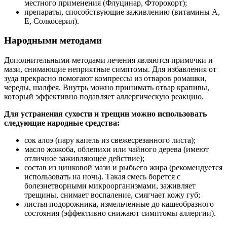
местного применения (Флуцинар, Фторокорт);
препараты, способствующие заживлению (витамины А,
Е, Солкосерил).
Народными методами
Дополнительными методами лечения являются примочки и
мази, снимающие неприятные симптомы. Для избавления от
зуда прекрасно помогают компрессы из отваров ромашки,
череды, шалфея. Внутрь можно принимать отвар крапивы,
который эффективно подавляет аллергическую реакцию.
Для устранения сухости и трещин можно использовать
следующие народные средства:
сок алоэ (пару капель из свежесрезанного листа);
масло жожоба, облепихи или чайного дерева (имеют
отличное заживляющее действие);
состав из цинковой мази и рыбьего жира (рекомендуется
использовать на ночь). Такая смесь борется с
болезнетворными микроорганизмами, заживляет
трещины, снимает воспаление, смягчает кожу губ;
листья подорожника, измельченные до кашеобразного
состояния (эффективно снижают симптомы аллергии).