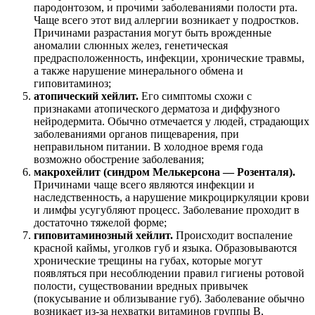
пародонтозом, и прочими заболеваниями полости рта.
Чаще всего этот вид аллергии возникает у подростков.
Причинами разрастания могут быть врожденные
аномалии слюнных желез, генетическая
предрасположенность, инфекции, хронические травмы,
а также нарушение минерального обмена и
гиповитаминоз;
атопический хейлит.
Его симптомы схожи с
признаками атопического дерматоза и диффузного
нейродермита. Обычно отмечается у людей, страдающих
заболеваниями органов пищеварения, при
неправильном питании. В холодное время года
возможно обострение заболевания;
макрохейлит (синдром Мелькерсона — Розенталя).
Причинами чаще всего являются инфекции и
наследственность, а нарушение микроциркуляции крови
и лимфы усугубляют процесс. Заболевание проходит в
достаточно тяжелой форме;
гиповитаминозный хейлит.
Происходит воспаление
красной каймы, уголков губ и языка. Образовываются
хронические трещины на губах, которые могут
появляться при несоблюдении правил гигиены ротовой
полости, существовании вредных привычек
(покусывание и облизывание губ). Заболевание обычно
возникает из-за нехватки витаминов группы В,