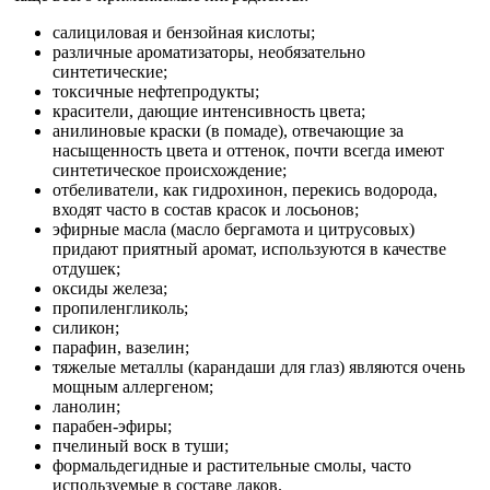
салициловая и бензойная кислоты;
различные ароматизаторы, необязательно
синтетические;
токсичные нефтепродукты;
красители, дающие интенсивность цвета;
анилиновые краски (в помаде), отвечающие за
насыщенность цвета и оттенок, почти всегда имеют
синтетическое происхождение;
отбеливатели, как гидрохинон, перекись водорода,
входят часто в состав красок и лосьонов;
эфирные масла (масло бергамота и цитрусовых)
придают приятный аромат, используются в качестве
отдушек;
оксиды железа;
пропиленгликоль;
силикон;
парафин, вазелин;
тяжелые металлы (карандаши для глаз) являются очень
мощным аллергеном;
ланолин;
парабен-эфиры;
пчелиный воск в туши;
формальдегидные и растительные смолы, часто
используемые в составе лаков.