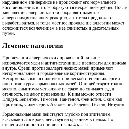
нарушенном эпидермисе не происходит его нормального
восстановления, в итоге образуются некрасивые рубцы. После
завершения аллергии клетки сохраняют память к
аллергенам,вызвавшим реакцию, антитела продолжают
вырабатываться, и тогда местное проявление аллергии может
осложниться вовлечением в нее слизистых и дыхательных
путей.
Лечение патологии
При лечении аллергических проявлений на лице
используются мази и антигистаминные препараты для приема
внутрь. Среди противоаллергических мазей применяют
негормональные и гормональные кортикостероиды.
Негормональные используют при легкой степени аллергии
или после курса гормональных мазей. Они действуют только
местно, симптомы устраняют не сразу, но снимают зуд и
отечность, не дают привыкания. К ним можно отнести
Элидел, Бепантен, Тимоген, Пантенол, Фенистил, Скин-кап,
Протопик, Солкосерил, Актовегин, Радевит, Гистан, Незулин.
Гормональные мази действуют глубоко под эпителием,
всасываются в кровь, действуя на организм в целом. По
степени активности они делятся на 4 класса: