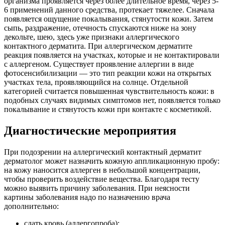
организма проявляется через более длительное время, через 5-
6 применений данного средства, протекает тяжелее. Сначала
появляется ощущение покалывания, стянутости кожи. Затем
сыпь, раздражение, отечность спускаются ниже на зону
декольте, шею, здесь уже признаки аллергического
контактного дерматита. При аллергическом дерматите
реакция появляется на участках, которые и не контактировали
с аллергеном. Существует проявление аллергии в виде
фотосенсибилизации — это тип реакции кожи на открытых
участках тела, проявляющийся на солнце. Отдельной
категорией считается повышенная чувствительность кожи: в
подобных случаях видимых симптомов нет, появляется только
покалывание и стянутость кожи при контакте с косметикой.
Диагностические мероприятия
При подозрении на аллергический контактный дерматит
дерматолог может назначить кожную аппликационную пробу:
на кожу наносится аллерген в небольшой концентрации,
чтобы проверить воздействие вещества. Благодаря тесту
можно выявить причину заболевания. При неясности
картины заболевания надо по назначению врача
дополнительно:
сдать кровь (аллергопроба);