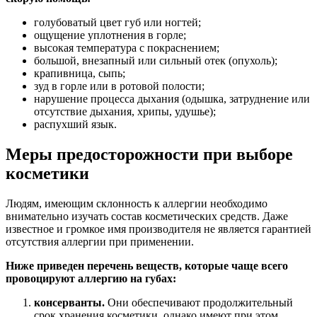
голубоватый цвет губ или ногтей;
ощущение уплотнения в горле;
высокая температура с покраснением;
большой, внезапный или сильный отек (опухоль);
крапивница, сыпь;
зуд в горле или в ротовой полости;
нарушение процесса дыхания (одышка, затруднение или
отсутствие дыхания, хрипы, удушье);
распухший язык.
Меры предосторожности при выборе
косметики
Людям, имеющим склонность к аллергии необходимо
внимательно изучать состав косметических средств. Даже
известное и громкое имя производителя не является гарантией
отсутствия аллергии при применении.
Ниже приведен перечень веществ, которые чаще всего
провоцируют аллергию на губах:
консерванты.
Они обеспечивают продолжительный
срок хранения косметики, однако имеют при этом