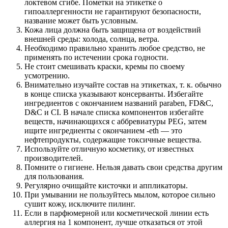
локтевом сгибе. Пометки на этикетке о
гипоаллергенности не гарантируют безопасности,
название может быть условным.
Кожа лица должна быть защищена от воздействий
внешней среды: холода, солнца, ветра.
Необходимо правильно хранить любое средство, не
применять по истечении срока годности.
Не стоит смешивать краски, кремы по своему
усмотрению.
Внимательно изучайте состав на этикетках, т. к. обычно
в конце списка указывают консерванты. Избегайте
ингредиентов с окончанием названий paraben, FD&C,
D&C и CI. В начале списка компонентов избегайте
веществ, начинающихся с аббревиатуры PEG, затем
ищите ингредиенты с окончанием -eth — это
нефтепродукты, содержащие токсичные вещества.
Используйте отличную косметику, от известных
производителей.
Помните о гигиене. Нельзя давать свои средства другим
для пользования.
Регулярно очищайте кисточки и аппликаторы.
При умывании не пользуйтесь мылом, которое сильно
сушит кожу, исключите пилинг.
Если в парфюмерной или косметической линии есть
аллергия на 1 компонент, лучше отказаться от этой