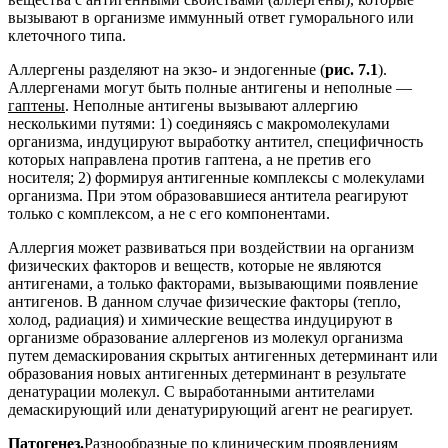
вызывают в организме иммунный ответ гуморального или
клеточного типа.
Аллергены разделяют на экзо- и эндогенные (
рис. 7.1
).
Аллергенами могут быть полные антигены и неполные —
гаптены
. Неполные антигены вызывают аллергию
несколькими путями: 1) соединяясь с макромолекулами
организма, индуцируют выработку антител, специфичность
которых направлена против гаптена, а не претив его
носителя; 2) формируя антигенные комплексы с молекулами
организма. При этом образовавшиеся антитела реагируют
только с комплексом, а не с его компонентами.
Аллергия может развиваться при воздействии на организм
физических факторов и веществ, которые не являются
антигенами, а только факторами, вызывающими появление
антигенов. В данном случае физические факторы (тепло,
холод, радиация) и химические вещества индуцируют в
организме образование аллергенов из молекул организма
путем демаскирования скрытых антигенных детерминант или
образования новых антигенных детерминант в результате
денатурации молекул. С выработанными антителами
демаскирующий или денатурирующий агент не реагирует.
Патогенез.
Разнообразные по клиническим проявлениям