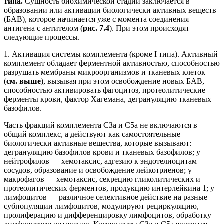
типа.
Сущность биохимической стадии заключается в
образовании или активации биологически активных веществ
(БАВ), которое начинается уже с момента соединения
антигена с антителом (
рис. 7.4
). При этом происходят
следующие процессы.
1. Активация системы комплемента (кроме I типа). Активный
комплемент обладает ферментной активностью, способностью
разрушать мембраны микроорганизмов и тканевых клеток
(
см. выше
), вызывая при этом освобождение новых БАВ,
способностью активировать фагоцитоз, протеолитические
ферменты крови, фактор Хагемана, дегрануляцию тканевых
базофилов.
Часть фракций комплемента СЗа и С5а не включаются в
общий комплекс, а действуют как самостоятельные
биологически активные вещества, которые вызывают:
дегрануляцию базофилов крови и тканевых базофилов; у
нейтрофилов — хемотаксис, адгезию к эндотелиоцитам
сосудов, образование и освобождение лейкотриенов; у
макрофагов — хемотаксис, секрецию гликолитических и
протеолитических ферментов, продукцию интерлейкина 1; у
лимфоцитов — различное селективное действие на разные
субпопуляции лимфоцитов, модулируют рециркуляцию,
пролиферацию и дифференцировку лимфоцитов, обработку