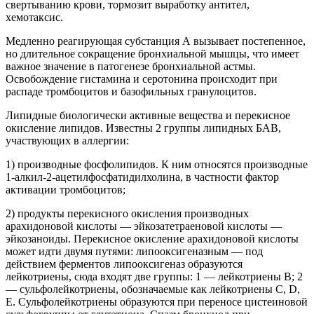
свертыванию крови, тормозит выработку антител,
хемотаксис.
Медленно реагирующая субстанция А вызывает постепенное,
но длительное сокращение бронхиальной мышцы, что имеет
важное значение в патогенезе бронхиальной астмы.
Освобождение гистамина и серотонина происходит при
распаде тромбоцитов и базофильных гранулоцитов.
Липидные биологически активные вещества и перекисное
окисление липидов. Известны 2 группы липидных БАВ,
участвующих в аллергии:
1) производные фосфолипидов. К ним относятся производные
1-алкил-2-ацетилфосфатидилхолина, в частности фактор
активации тромбоцитов;
2) продукты перекисного окисления производных
арахидоновой кислоты — эйкозатетраеновой кислоты —
эйкозаноиды. Перекисное окисление арахидоновой кислоты
может идти двумя путями: липооксигеназным — под
действием ферментов липооксигеназ образуются
лейкотриены, сюда входят две группы: 1 — лейкотриены В; 2
— сульфолейкотриены, обозначаемые как лейкотриены С, D,
Е. Сульфолейкотриены образуются при переносе цистеиновой