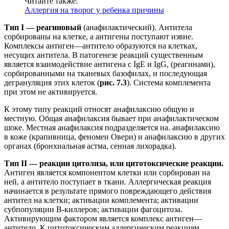
Читайте также:
Аллергия на творог у ребенка причины
Тип I — реагиновый
(анафилактический). Антитела
сорбированы на клетке, а антигены поступают извне.
Комплексы антиген—антитело образуются на клетках,
несущих антитела. В патогенезе реакций существенным
является взаимодействие антигена с IgE и IgG, (реагинами),
сорбированными на тканевых базофилах, и последующая
дегрануляция этих клеток (
рис. 7.3
). Система комплемента
при этом не активируется.
К этому типу реакций относят анафилаксию общую и
местную. Общая анафилаксия бывает при анафилактическом
шоке. Местная анафилаксия подразделяется на. анафилаксию
в коже (крапивница, феномен Овери) и анафилаксию в других
органах (бронхиальная астма, сенная лихорадка).
Тип II — реакции цитолиза, или цитотоксические реакции.
Антиген является компонентом клетки или сорбирован на
ней, а антитело поступает в ткани. Аллергическая реакция
начинается в результате прямого повреждающего действия
антител на клетки; активации комплемента; активации
субпопуляции В-киллеров; активации фагоцитоза.
Активирующим фактором является комплекс антиген—
антитело. К цитотоксическим аллергическим реакциям