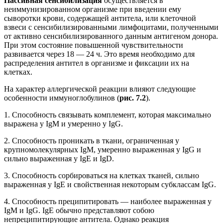
Пассивная сенсибилизация
осуществляется в
неиммунизированном организме при введении ему
сыворотки крови, содержащей антитела, или клеточной
взвеси с сенсибилизированными лимфоцитами, полученными
от активно сенсибилизированного данным антигеном донора.
При этом состояние повышенной чувствительности
развивается через 18 — 24 ч. Это время необходимо для
распределения антител в организме и фиксации их на
клетках.
На характер аллергической реакции влияют следующие
особенности иммуноглобулинов (
рис. 7.2
).
1. Способность связывать комплемент, которая максимально
выражена у IgM и умеренно у IgG.
2. Способность проникать в ткани, ограниченная у
крупномолекулярных IgM, умеренно выраженная у IgG и
сильно выраженная у IgE и IgD.
3. Способность сорбироваться на клетках тканей, сильно
выраженная у IgE и свойственная некоторым субклассам IgG.
4. Способность преципитировать — наиболее выраженная у
IgM и IgG. IgE обычно представляют собою
непреципитирующие антитела. Однако реакция