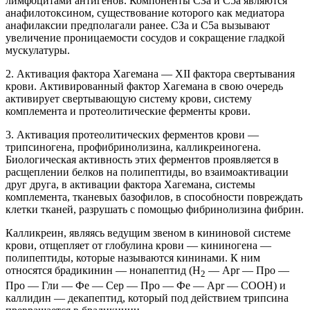
лимфоцитами антигенов. Компоненты СЗа и С5а являются
анафилотоксином, существование которого как медиатора
анафилаксии предполагали ранее. СЗа и С5а вызывают
увеличение проницаемости сосудов и сокращение гладкой
мускулатуры.
2. Активация фактора Хагемана — XII фактора свертывания
крови. Активированный фактор Хагемана в свою очередь
активирует свертывающую систему крови, систему
комплемента и протеолитические ферменты крови.
3. Активация протеолитических ферментов крови —
трипсиногена, профибринолизина, калликреиногена.
Биологическая активность этих ферментов проявляется в
расщеплении белков на полипептиды, во взаимоактивации
друг друга, в активации фактора Хагемана, системы
комплемента, тканевых базофилов, в способности повреждать
клетки тканей, разрушать с помощью фибринолизина фибрин.
Калликреин, являясь ведущим звеном в кининовой системе
крови, отщепляет от глобулина крови — кининогена —
полипептиды, которые называются кининами. К ним
относятся брадикинин — нонапептид (Н
— Apr — Про —
2
Про — Гли — Фе — Сер — Про — Фе — Apr — СООН) и
каллидин — декапептид, который под действием трипсина