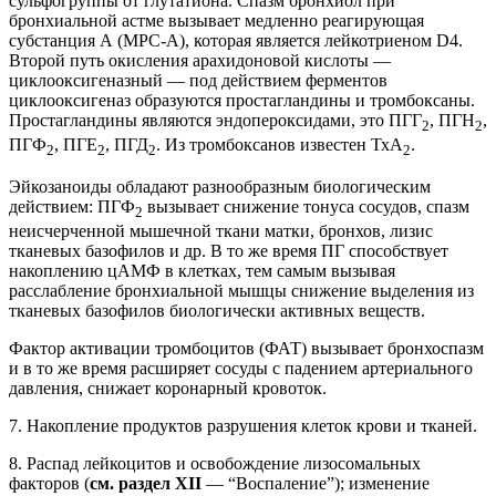
сульфогруппы от глутатиона. Спазм бронхиол при
бронхиальной астме вызывает медленно реагирующая
субстанция А (МРС-А), которая является лейкотриеном D4.
Второй путь окисления арахидоновой кислоты —
циклооксигеназный — под действием ферментов
циклооксигеназ образуются простагландины и тромбоксаны.
Простагландины являются эндопероксидами, это ПГГ
, ПГН
,
2
2
ПГФ
, ПГЕ
, ПГД
. Из тромбоксанов известен ТхА
.
2
2
2
2
Эйкозаноиды обладают разнообразным биологическим
действием: ПГФ
вызывает снижение тонуса сосудов, спазм
2
неисчерченной мышечной ткани матки, бронхов, лизис
тканевых базофилов и др. В то же время ПГ способствует
накоплению цАМФ в клетках, тем самым вызывая
расслабление бронхиальной мышцы снижение выделения из
тканевых базофилов биологически активных веществ.
Фактор активации тромбоцитов (ФАТ) вызывает бронхоспазм
и в то же время расширяет сосуды с падением артериального
давления, снижает коронарный кровоток.
7. Накопление продуктов разрушения клеток крови и тканей.
8. Распад лейкоцитов и освобождение лизосомальных
факторов (
см. раздел XII
— “Воспаление”); изменение