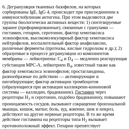
6. Дегрануляция тканевых базофилов, на которых
сорбированы IgE, IgG 4, происходит при присоединении к
иммуноглобулинам антигена. При этом выделяются две
группы биологически активных веществ: 1) синтезируемые
заранее (преформированные), связанные с гранулами —
гистамин, гепарин, серотонин, фактор хемотаксиса
эозинофилов, высокомолекулярный фактор хемотаксиса
нейтрофилов, воспалительный фактор анафилаксии,
различные ферменты (протеазы, кислые гидролазы и др.); 2)
образуемые в процессе дегрануляции из компонентов
мембраны — лейкотриены: С
и D
— медленно реагирующая
4
4
субстанция МРС-А, лейкотриен В
, известный также как
4
фактор хемотаксиса эозинофилов; простагландины,
разнообразные по действию — активирующие и
ингибирующие; фактор активации тромбоцитов
(образующиеся при активации калликреин-кининовой
системы — каллидин, брадикинин).
Гистамин
через
рецепторы Н
и серотонин, подобно брадикинину, повышают
1
проницаемость сосудов, вызывают сокращение бронхиальной
мышцы, кишок, матки; боль, зуд, жжение, шок и некроз,
действуют на другие нервные рецепторы. В то же время
действие гистамина на рецепторы типа Н
вызывает
2
противоположный эффект. Гепарин препятствует