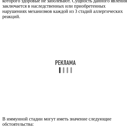
4. срыв иммунной толерантности и выработка аутоантител;
5. недостаточность иммунных реакций против инфекционных
антигенов, возникновение повторных инфекций или
хронического инфекционного процесса, который
сопровождается аллергией вследствие избыточного
образования инфекционных антигенов. Подобная ситуация
возникает, например, при иммунодефицитах Т-лимфоцитов и
сохранившейся способности вырабатывать гуморальные
антитела. Стимуляция иммунокомпетентной ткани в этом
случае ведет к ликвидации инфекционного процесса и
одновременно к прекращению аллергической реакции.