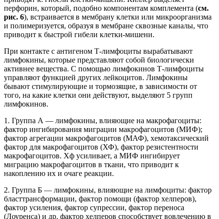
перфорин, который, подобно компонентам комплемента (
см.
рис. 6
), встраивается в мембрану клетки или микроорганизма
и полимеризуется, образуя в мембране сквозные каналы, что
приводит к быстрой гибели клетки-мишени.
При контакте с антигеном Т-лимфоциты вырабатывают
лимфокины, которые представляют собой биологически
активнее вещества. С помощью лимфокинов Т-лимфоциты
управляют функцией других лейкоцитов. Лимфокины
бывают стимулирующие и тормозящие, в зависимости от
того, на какие клетки они действуют, выделяют 5 групп
лимфокинов.
1. Группа А — лимфокины, влияющие на макрофагоциты:
фактор ингибирования миграции макрофагоцитов (МИФ);
фактор агрегации макрофагоцитов (МАФ), хемотаксический
фактор для макрофагоцитов (ХФ), фактор резистентности
макрофагоцитов. Хф усиливает, а МИФ ингибирует
миграцию макрофагоцитов в ткани, что приводит к
накоплению их и очаге реакции.
2. Группа Б — лимфокины, влияющие на лимфоциты: фактор
бласттрансформации, фактор помощи (фактор хелперов),
фактор усиления, фактор супрессии, фактор переноса
(Лоуренса) и др. фактор хелперов способствует вовлечению в