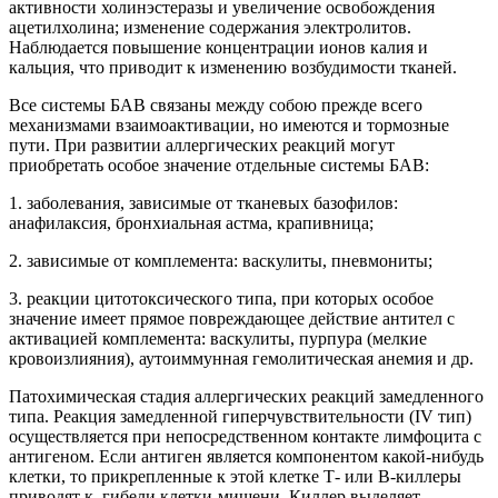
активности холинэстеразы и увеличение освобождения
ацетилхолина; изменение содержания электролитов.
Наблюдается повышение концентрации ионов калия и
кальция, что приводит к изменению возбудимости тканей.
Все системы БАВ связаны между собою прежде всего
механизмами взаимоактивации, но имеются и тормозные
пути. При развитии аллергических реакций могут
приобретать особое значение отдельные системы БАВ:
1. заболевания, зависимые от тканевых базофилов:
анафилаксия, бронхиальная астма, крапивница;
2. зависимые от комплемента: васкулиты, пневмониты;
3. реакции цитотоксического типа, при которых особое
значение имеет прямое повреждающее действие антител с
активацией комплемента: васкулиты, пурпура (мелкие
кровоизлияния), аутоиммунная гемолитическая анемия и др.
Патохимическая стадия аллергических реакций замедленного
типа. Реакция замедленной гиперчувствительности (IV тип)
осуществляется при непосредственном контакте лимфоцита с
антигеном. Если антиген является компонентом какой-нибудь
клетки, то прикрепленные к этой клетке Т- или В-киллеры
приводят к. гибели клетки-мишени. Киллер выделяет