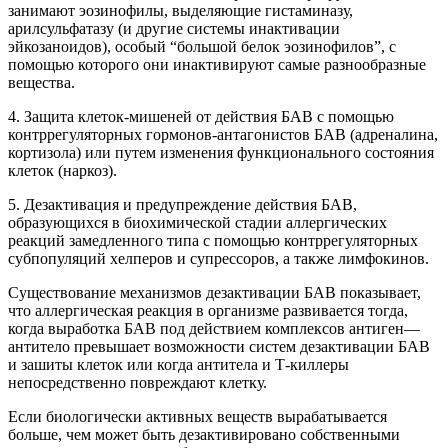
занимают эозинофилы, выделяющие гистаминазу,
арилсульфатазу (и другие системы инактивации
эйкозаноидов), особый “большой белок эозинофилов”, с
помощью которого они инактивируют самые разнообразные
вещества.
4. Защита клеток-мишеней от действия БАВ с помощью
контррегуляторных гормонов-антагонистов БАВ (адреналина,
кортизола) или путем изменения функционального состояния
клеток (наркоз).
5. Дезактивация и предупреждение действия БАВ,
образующихся в биохимической стадии аллергических
реакций замедленного типа с помощью контррегуляторных
субпопуляций хелперов и супрессоров, а также лимфокинов.
Существование механизмов дезактивации БАВ показывает,
что аллергическая реакция в организме развивается тогда,
когда выработка БАВ под действием комплексов антиген—
антитело превышает возможности систем дезактивации БАВ
и зашиты клеток или когда антитела и Т-киллеры
непосредственно повреждают клетку.
Если биологически активных веществ вырабатывается
больше, чем может быть дезактивировано собственными