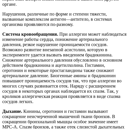
сосудов в некоторых органах наблюдается их спазм. Так, у
кроликов аллергическая реакция проявляется в виде спазма
сосудов легких.
Дыхание.
Кинины, серотонин и гистамин вызывают
сокращение неисчерченной мышечной ткани бронхов. В
сокращении бронхиальной мышцы особое значение имеет
МРС-А. Спазм бронхов, а также отек слизистой дыхательных
путей, гиперсекреция слизи приводят к нарушению
вентиляции легких, кислородному голоданию.
Система крови.
При аллергии может активироваться
свертывающая система крови посредством активации фактора
Хагемана, противосвертывающая — вследствие
освобождения гепарина, фибринолитическая — в результате
превращения профибринолизина в фибринолизин.
Суммарный эффект нарушения свертываемости крови
неодинаков на разных уровнях кровеносного русла. При
анафилактическом шоке кровь, полученная из аорты и
крупных сосудов, имеет пониженную свертываемость, в то
время как в капиллярных сосудах наблюдается тромбоз.
Нервная система.
Биологически активные амины и кинины в
нормальных условиях являются медиаторами болевой
чувствительности. Все они вызывают боль, жжение, зуд при
воздействии в очень малых количествах, могут влиять и на