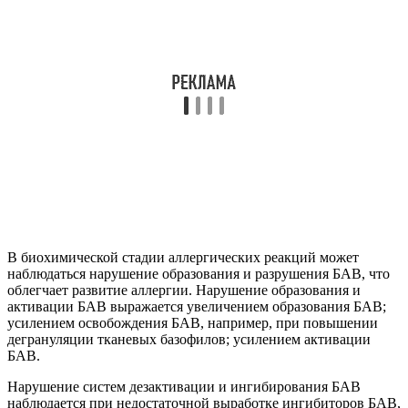
катехоламинов, гликокортикоидов, кортикотропина, а также у
лиц с повышенной чувствительностью клеток-мишеней к
действию БАВ.
Аллергические реакции замедленного типа развиваются в
течение долгого времени и не несут такой опасности, как
реакции немедленного типа. Последние проявляются в
течение нескольких минут после воздействия аллергена. Они
причиняют серьезный вред организму и без оказания
неотложной помощи могут привести к летальному исходу.