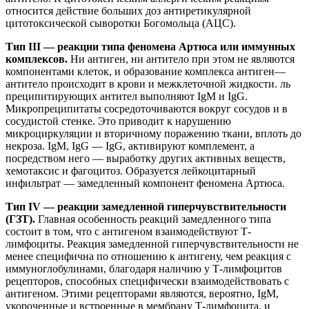
относится действие больших доз антиретикулярной
цитотоксической сыворотки Богомольца (АЦС).
Тип III — реакции типа феномена Артюса или иммунных
комплексов.
Ни антиген, ни антитело при этом не являются
компонентами клеток, и образование комплекса антиген—
антитело происходит в крови и межклеточной жидкости. ль
преципитирующих антител выполняют IgM и IgG.
Микропреципитаты сосредоточиваются вокруг сосудов и в
сосудистой стенке. Это приводит к нарушению
микроциркуляции и вторичному поражению ткани, вплоть до
некроза. IgM, IgG — IgG, активируют комплемент, а
посредством него — выработку других активных веществ,
хемотаксис и фагоцитоз. Образуется лейкоцитарный
инфильтрат — замедленный компонент феномена Артюса.
Тип IV — реакции замедленной гиперчувствительности
(ГЗТ).
Главная особенность реакций замедленного типа
состоит в том, что с антигеном взаимодействуют Т-
лимфоциты. Реакция замедленной гиперчувствительности не
менее специфична по отношению к антигену, чем реакция с
иммуноглобулинами, благодаря наличию у Т-лимфоцитов
рецепторов, способных специфически взаимодействовать с
антигеном. Этими рецепторами являются, вероятно, IgM,
укороченные и встроенные в мембрану Т-лимфоцита, и