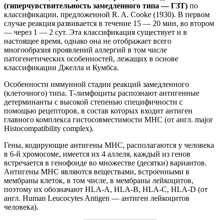
(гиперчувствительность замедленного типа — ГЗТ)
по
классификации, предложенной R. A. Cooke (1930). В первом
случае реакция развивается в течение 15 — 20 мин, во втором
— через 1 — 2 сут. Эта классификация существует и в
настоящее время, однако она не отображает всего
многообразия проявлений аллергий в том числе
патогенетических особенностей, лежащих в основе
классификации Джелла и Кумбса.
Особенности иммунной стадии реакций замедленного
(клеточного) типа. Т-лимфоциты распознают антигенные
детерминанты с высокой степенью специфичности с
помощью рецепторов, в состав которых входит антиген
главного комплекса гистосовместимости МНС (от англ. major
Histocompatibility complex).
Гены, кодирующие антигены МНС, располагаются у человека
в 6-й хромосоме, имеется их 4 аллеля, каждый из генов
встречается в генофонде во множестве (десятки) вариантов.
Антигены МНС являются веществами, встроенными в
мембраны клеток, в том числе, в мембраны лейкоцитов,
поэтому их обозначают НLA-A, HLA-B, HLA-C, HLA-D (от
англ. Human Leucocytes Antigen — антиген лейкоцитов
человека).