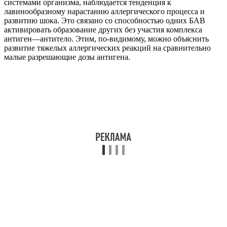
системами организма, наблюдается тенденция к
лавинообразному нарастанию аллергического процесса и
развитию шока. Это связано со способностью одних БАВ
активировать образование других без участия комплекса
антиген—антитело. Этим, по-видимому, можно объяснить
развитие тяжелых аллергических реакций на сравнительно
малые разрешающие дозы антигена.
Интенсивность выработки БАВ зависит от количества
образующихся комплексов антиген—антитело. Возможность
развития аллергической реакции после введения чрезвычайно
малых сенсибилизирующих доз антигена объясняется тем, что
на одну молекулу антигена вырабатывается около 100 000
молекул антител. Таким образом, в сенсибилизированном
организме имеется достаточное количество антител для
реакции со сравнительно большой разрешающей дозой
антигена. Интенсивность образования БАВ зависит также от
состояния и наследственно обусловленных возможностей
систем, вырабатывающих БАВ. Эти системы по
функциональным возможностям, а иногда и качественно
отличаются в разных организмах. Следовательно, у двух
индивидуумов с одинаковой характеристикой иммунной
стадии выраженность аллергической реакции в
биохимической стадии может быть различной.