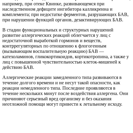
Причины развития аллергических
реакций немедленного типа
Аллергия развивается при контакте организма с любым
веществом, к которому имеется гиперчувствительность. Для
человека это вещество не является опасным, но иммунная
система по необъяснимым причинам считает иначе. Чаще
всего аллергенами становятся такие вещества:
частицы пыли;
некоторые лекарственные средства;
пыльца растений и плесень грибов;
высокоаллергенная пища (кунжут, орехи,
морепродукты, мед, цитрусовые, злаки, молоко, бобы,
яйца);
яд пчел и ос (при укусе);
шерсть животных;
ткани из искусственных материалов;
продукты бытовой химии.