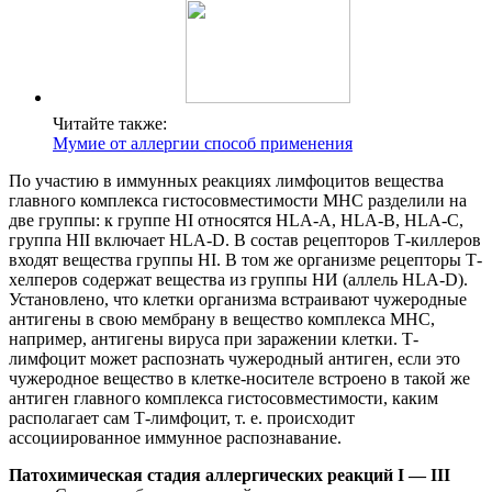
Читайте также:
Мумие от аллергии способ применения
По участию в иммунных реакциях лимфоцитов вещества
главного комплекса гистосовместимости МНС разделили на
две группы: к группе HI относятся HLA-A, HLA-B, HLA-C,
группа НII включает HLA-D. В состав рецепторов Т-киллеров
входят вещества группы HI. В том же организме рецепторы Т-
хелперов содержат вещества из группы НИ (аллель HLA-D).
Установлено, что клетки организма встраивают чужеродные
антигены в свою мембрану в вещество комплекса МНС,
например, антигены вируса при заражении клетки. Т-
лимфоцит может распознать чужеродный антиген, если это
чужеродное вещество в клетке-носителе встроено в такой же
антиген главного комплекса гистосовместимости, каким
располагает сам Т-лимфоцит, т. е. происходит
ассоциированное иммунное распознавание.
Патохимическая стадия аллергических реакций I — III