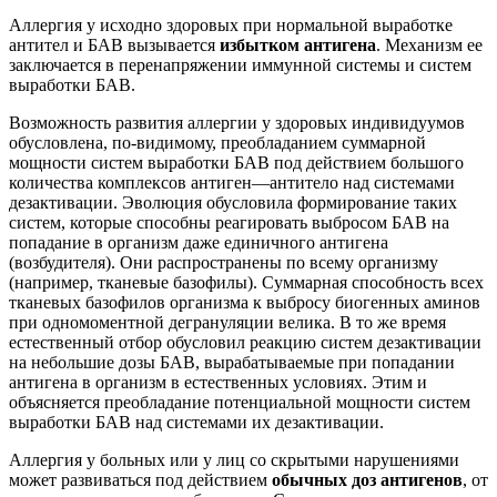
на небольшие дозы БАВ, вырабатываемые при попадании
антигена в организм в естественных условиях. Этим и
объясняется преобладание потенциальной мощности систем
выработки БАВ над системами их дезактивации.
Аллергия у больных или у лиц со скрытыми нарушениями
может развиваться под действием
обычных доз антигенов
, от
которого здоровые не заболевают. Сущность данного явления
заключается в наследственных или приобретенных
нарушениях механизмов каждой из 3 стадий аллергических
реакций.
В иммунной стадии могут иметь значение следующие
обстоятельства:
1. облегченное проникновение антигена в организм,
например, при повышенной проницаемости сосудов
слизистой оболочки бронхов;
2. замедленное разрушение аллергена;
3. нарушение регуляции иммунных реакций со стороны Т-
супрессоров, обусловливающее усиленную выработку
антител, особенно усиление синтеза IgE;