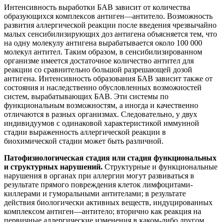
Патофизиологическая стадия или стадия функциональных
и структурных нарушений.
Структурные и функциональные
нарушения в органах при аллергии могут развиваться в
результате прямого повреждения клеток лимфоцитами-
киллерами и гуморальными антителами; в результате
действия биологически активных веществ, индуцированных
комплексом антиген—антитело; вторично как реакция на
первичные аллергические изменения в каком-либо другом
органе.
Нарушения, различные по форме и степени тяжести,
вызванные комплексом антиген—антитело, в системах
организма проявляются по-разному.
Система кровообращения.
При аллергии может наблюдаться
изменение работы сердца, понижение артериального
давления, резкое нарушение проницаемости сосудов.
Возможно развитие внезапной асистолии, которую в
эксперименте удается вызвать введением брадикинина.
Снижение артериального давления обусловлено в основном
действием брадикинина и ацетилхолина. Гистамин,
серотонин и некоторые простагландины также снижают
артериальное давление. Биогенные амины и брадикинин
повышают проницаемость сосудов так, что при аллергии во
многих случаях развивается отек. Наряду с расширением