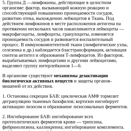
5. Группа Д —лимфокины, действующие в целостном
организме: фактор, вызывающий кожную реакцию и
способствующий повышению проницаемости сосудов,
развитию отека, выхождению лейкоцитов в Ткань. Под
действием лимфокинов в месте расположения антигена на
протяжении нескольких часов накапливаются лейкоциты —
макрофагоциты, лимфоциты, гранулоциты, изменяется
проницаемость сосудов и развивается воспалительный
процесс. В иммунокомпетентной ткани (лимфатические узлы,
селезенка и др.) наблюдается бласттрансформация, активация
синтеза антител и образования Т-лимфоцитов. Из факторов,
вырабатываемых лимфоцитами и другими лейкоцитами,
выделяют группу интерлейкинов 1—6.
В организме существуют
механизмы дезактивации
биологически активных веществ
и защиты органов-
мишеней от их действия.
1. Остановка секреции БАВ: циклическая АМФ тормозит
дегрануляцию тканевых базофилов; кортизон ингибирует
активацию лизосом и образование лизосомальных ферментов.
2. Ингибирование БАВ: ингибирование всех
протеолитических ферментов крови — трипсина,
фибринолизина, калликреина; ингибирование комплемента.