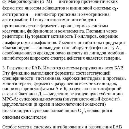
α
-Макроглобулин (α -М) — ингибитор протеолитических
2
ферментов лизосом лейкоцитов и кининовой системы; α
-
1
антитрипсин — ингибитор трипсина и хемотрипсина;
антитромбин III и α
-антиплазмин ингибируют
2
протеолитические ферменты крови, тормозя системы
коагуляции, фибринолиза и комплемента. Гистамин через
рецепторы Н
тормозит активность Т-киллеров, секрецию
2
лимфоцитами лимфокинов. Имеются ингибиторы продукции
эйкозаноидов — липомодулин ингибирует фосфолипазу А ,
освобождающую арахидоновую кислоту из липидов мембран,
ингибитором широкого спектра действия является гепарин.
3. Разрушение БАВ. Имеются системы разрушения всех БАВ.
Эту функцию выполняют ферменты соответствующей
специфичности: гистаминаза, карбоксипептидазы и протеазы,
холинэстеразы; ферменты разрушения всех эйкозаноидов,
например арилсульфатазы А и Б, разрушают по тиоэфирной
связи лейкотриен Д, — медленно реагирующую субстанцию
МРС-А; супероксиддисмутаза (внутриклеточный фермент),
церулоплазмин (в крови и межклеточной жидкости)
•
инактивируют супероксидный анион О
, являющийся
2
опасным окислителем.
Особое место в системах ингибирования и разрушения БАВ