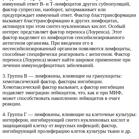
иммунный ответ В- и Т-лимфоцитов других субпопуляций,
фактор супрессии, наоборот, затормаживает или
предупреждает иммунный ответ. Фактор бласттрансформации
вызывает бласттрансформацию в других лимфоцитах,
активируя при этом синтез нуклеиновых кислот. Особый
интерес представляет фактор переноса (Лоуренса). Этот
фактор выделяют из лимфоцитов сенсибилизированного
антигеном организма. При введении его в
несенсибилизированный организм появляются лимфоциты,
способные специфически реагировать с антигеном. Фактор
переноса (Лоуренса) может найти широкое применение при
лечении иммунодефицитных заболеваний.
3. Группа В — лимфокины, влияющие на гранулоциты:
хемотаксический фактор, факторы ингибиции.
Хемотаксический фактор вызывает, а фактор ингибиции
подавляет эмиграцию лейкоцитов, что, как и при МИФ,
может способствовать накоплению лейкоцитов в очаге
реакции.
4. Группа Г — лимфокины, влияющие на клеточные культуры:
интерферон, ингибирующий синтез нуклеиновых кислот и
защищающий клетку от вирусных инфекций; фактор,
ингибирующий пролиферацию клеток культуры ткани и др.