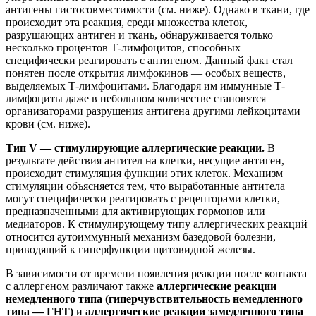
антигены гистосовместимости (см. ниже). Однако в ткани, где
происходит эта реакция, среди множества клеток,
разрушающих антиген и ткань, обнаруживается только
несколько процентов Т-лимфоцитов, способных
специфически реагировать с антигеном. Данный факт стал
понятен после открытия лимфокинов — особых веществ,
выделяемых Т-лимфоцитами. Благодаря им иммунные Т-
лимфоциты даже в небольшом количестве становятся
организаторами разрушения антигена другими лейкоцитами
крови (см. ниже).
Тип V — стимулирующие аллергические реакции.
В
результате действия антител на клетки, несущие антиген,
происходит стимуляция функции этих клеток. Механизм
стимуляции объясняется тем, что выработанные антитела
могут специфически реагировать с рецепторами клетки,
предназначенными для активирующих гормонов или
медиаторов. К стимулирующему типу аллергических реакций
относится аутоиммунный механизм базедовой болезни,
приводящий к гиперфункции щитовидной железы.
В зависимости от времени появления реакции после контакта
с аллергеном различают также
аллергические реакции
немедленного типа (гиперчувствительность немедленного
типа — ГНТ)
и
аллергические реакции замедленного типа