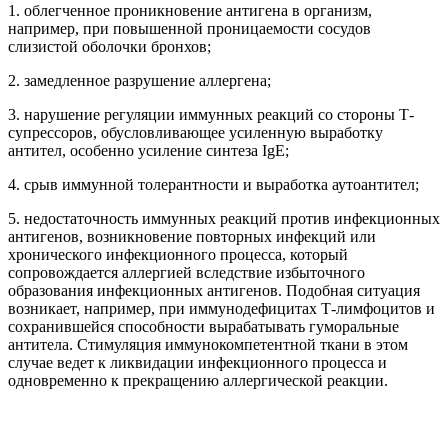
В биохимической стадии аллергических реакций может
наблюдаться нарушение образования и разрушения БАВ, что
облегчает развитие аллергии. Нарушение образования и
активации БАВ выражается увеличением образования БАВ;
усилением освобождения БАВ, например, при повышении
дегрануляции тканевых базофилов; усилением активации
БАВ.
Нарушение систем дезактивации и ингибирования БАВ
наблюдается при недостаточной выработке ингибиторов БАВ,
например, при отеке Квинке, развивающемся при
наследственном дефиците ингибитора калликреина и
комплемента; при недостатке ферментов, разрушающих БАВ,
при нарушении функций органов, дезактивирующих БАВ.
В стадии функциональных и структурных нарушений
развитие аллергических реакций облегчается у лиц с
недостаточной выработкой гормонов и веществ,
контррегуляторных по отношению к флогогенным
(вызывающим воспалительную реакцию) БАВ —