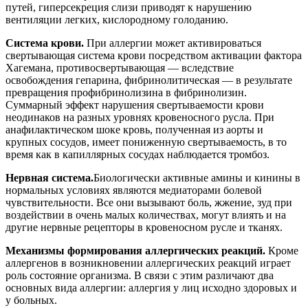
другие нервные рецепторы в кровеносном русле и тканях.
Механизмы формирования аллергических реакций.
Кроме
аллергенов в возникновении аллергических реакций играет
роль состояние организма. В связи с этим различают два
основных вида аллергии: аллергия у лиц исходно здоровых и
у больных.
Аллергия у исходно здоровых при нормальной выработке
антител и БАВ вызывается
избытком антигена
. Механизм ее
заключается в перенапряжении иммунной системы и систем
выработки БАВ.
Возможность развития аллергии у здоровых индивидуумов
обусловлена, по-видимому, преобладанием суммарной
мощности систем выработки БАВ под действием большого
количества комплексов антиген—антитело над системами
дезактивации. Эволюция обусловила формирование таких
систем, которые способны реагировать выбросом БАВ на
попадание в организм даже единичного антигена
(возбудителя). Они распространены по всему организму
(например, тканевые базофилы). Суммарная способность всех
тканевых базофилов организма к выбросу биогенных аминов
при одномоментной дегрануляции велика. В то же время
естественный отбор обусловил реакцию систем дезактивации