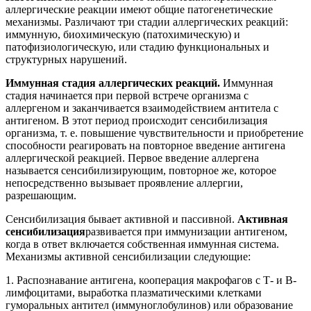
аллергические реакции имеют общие патогенетические
механизмы. Различают три стадии аллергических реакций:
иммунную, биохимическую (патохимическую) и
патофизиологическую, или стадию функциональных и
структурных нарушений.
Иммунная стадия аллергических реакций.
Иммунная
стадия начинается при первой встрече организма с
аллергеном и заканчивается взаимодействием антитела с
антигеном. В этот период происходит сенсибилизация
организма, т. е. повышение чувствительности и приобретение
способности реагировать на повторное введение антигена
аллергической реакцией. Первое введение аллергена
называется сенсибилизирующим, повторное же, которое
непосредственно вызывает проявление аллергии,
разрешающим.
Сенсибилизация бывает активной и пассивной.
Активная
сенсибилизация
развивается при иммунизации антигеном,
когда в ответ включается собственная иммунная система.
Механизмы активной сенсибилизации следующие:
1. Распознавание антигена, кооперация макрофагов с Т- и В-
лимфоцитами, выработка плазматическими клетками
гуморальных антител (иммуноглобулинов) или образование