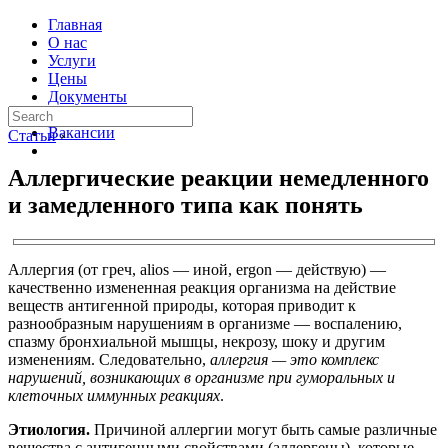
Главная
О нас
Услуги
Цены
Документы
Контакты
Вакансии
Статьи
›
Аллергические реакции немедленного
и замедленного типа как понять
Аллергия (от греч, alios — иной, ergon — действую) —
качественно измененная реакция организма на действие
веществ антигенной природы, которая приводит к
разнообразным нарушениям в организме — воспалению,
спазму бронхиальной мышцы, некрозу, шоку и другим
изменениям. Следовательно,
аллергия — это комплекс
нарушений, возникающих в организме при гуморальных и
клеточных иммунных реакциях
.
Этиология.
Причиной аллергии могут быть самые различные
вещества с антигенными свойствами (аллергены), которые