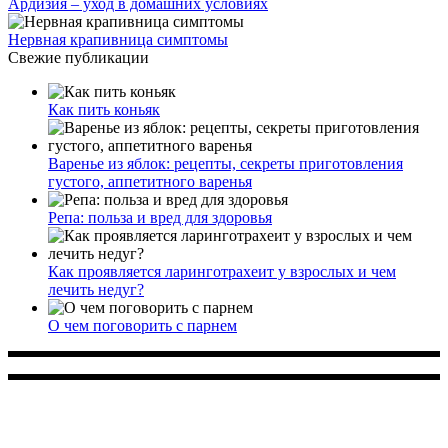
Ардизия – уход в домашних условиях
Нервная крапивница симптомы
Свежие публикации
Как пить коньяк
Варенье из яблок: рецепты, секреты приготовления
густого, аппетитного варенья
Репа: польза и вред для здоровья
Как проявляется ларинготрахеит у взрослых и чем
лечить недуг?
О чем поговорить с парнем
Многопрофильное медицинское учреждение, которое
заботится о детском здоровье и оказывает медицинские
услуги высочайшего качества.
ул. Святоозерская д. 15 (м. Выхино) мкр. Кожухово
(м. ул