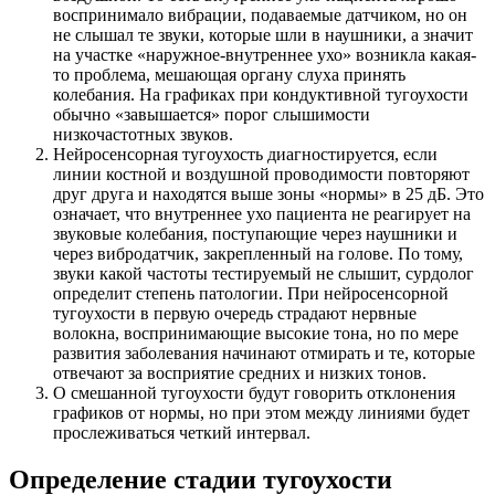
воспринимало вибрации, подаваемые датчиком, но он
не слышал те звуки, которые шли в наушники, а значит
на участке «наружное-внутреннее ухо» возникла какая-
то проблема, мешающая органу слуха принять
колебания. На графиках при кондуктивной тугоухости
обычно «завышается» порог слышимости
низкочастотных звуков.
Нейросенсорная тугоухость диагностируется, если
линии костной и воздушной проводимости повторяют
друг друга и находятся выше зоны «нормы» в 25 дБ. Это
означает, что внутреннее ухо пациента не реагирует на
звуковые колебания, поступающие через наушники и
через вибродатчик, закрепленный на голове. По тому,
звуки какой частоты тестируемый не слышит, сурдолог
определит степень патологии. При нейросенсорной
тугоухости в первую очередь страдают нервные
волокна, воспринимающие высокие тона, но по мере
развития заболевания начинают отмирать и те, которые
отвечают за восприятие средних и низких тонов.
О смешанной тугоухости будут говорить отклонения
графиков от нормы, но при этом между линиями будет
прослеживаться четкий интервал.
Определение стадии тугоухости