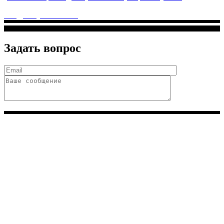
Дмитриевского, м. Лухмановская)
info@solnyshkomed.ru
Задать вопрос