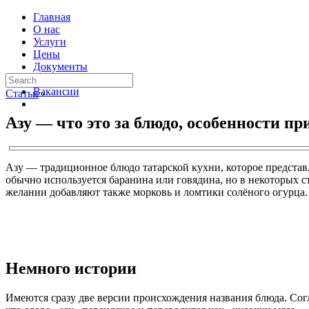
Главная
О нас
Услуги
Цены
Документы
Контакты
Вакансии
Статьи
›
Азу — что это за блюдо, особенности п
Азу — традиционное блюдо татарской кухни, которое представл
обычно используется баранина или говядина, но в некоторых 
желании добавляют также морковь и ломтики солёного огурца.
Немного истории
Имеются сразу две версии происхождения названия блюда. Согла