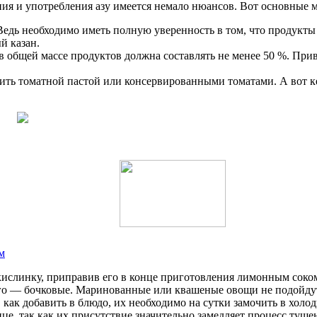
ия и употребления азу имеется немало нюансов. Вот основные м
Ведь необходимо иметь полную уверенность в том, что продукты
й казан.
 в общей массе продуктов должна составлять не менее 50 %. Пр
ть томатной пастой или консервированными томатами. А вот кет
м
слинку, приправив его в конце приготовления лимонным соко
сего — бочковые. Маринованные или квашеные овощи не подойду
 как добавить в блюдо, их необходимо на сутки замочить в холод
нце, так как их присутствие значительно замедляет процесс туш