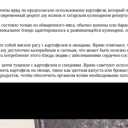
ипы вряд ли предполагали использование картофеля, который по
 современный рецепт азу возник в татарском кулинарном репертуа
состояло только из обжаренного мяса, обычно конины или бара
 уникальное блюдо адаптировалось к развивающейся кулинарии,
е собой мясное рагу с картофелем и овощами. Врачи отмечают, 
 азу достаточно калорийным и сытным, что может быть полезно 
ть потребление этого блюда людям с заболеваниями сердечно-со
 затем тушение с картофелем и специями. Врачи советуют испол
ить картофель на овощи, такие как цветная капуста или брокко
продуктов, чтобы обеспечить организм всеми необходимыми пи