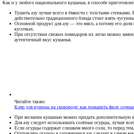
Как и у любого национального кушанья, в способе приготовлен
Тушить азу лучше всего в ёмкости с толстыми стенками. 
действительно традиционного блюда стоит взять чугунны
Основной продукт для азу — это мясо, а потому его доля
кусочках.
При отсутствии свежих помидоров их легко можно замени
аутентичный вкус кушанья.
Читайте также:
Кляр для курицы на сковороде: как пожарить филе сочны
При желании кушанью можно придать дополнительную ки
Для азу следует использовать солёные огурцы, лучше в
Если огурцы содержат слишком много соли, то перед тем,
Отправлять огурцы в готовящееся азу следует в самом ко