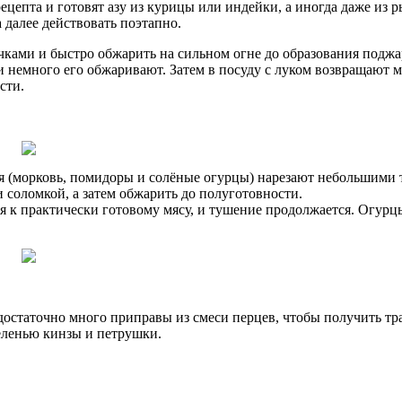
рецепта и готовят азу из курицы или индейки, а иногда даже и
а далее действовать поэтапно.
очками и быстро обжарить на сильном огне до образования поджа
 немного его обжаривают. Затем в посуду с луком возвращают м
сти.
ля (морковь, помидоры и солёные огурцы) нарезают небольшими
и соломкой, а затем обжарить до полуготовности.
ся к практически готовому мясу, и тушение продолжается. Огурц
достаточно много приправы из смеси перцев, чтобы получить тр
еленью кинзы и петрушки.