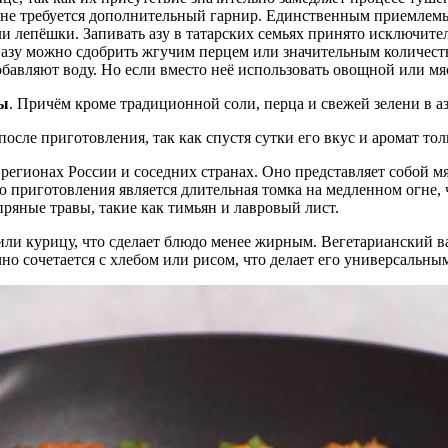
о не требуется дополнительный гарнир. Единственным приемле
ли лепёшки. Запивать азу в татарских семьях принято исключите
 азу можно сдобрить жгучим перцем или значительным количест
авляют воду. Но если вместо неё использовать овощной или мясн
ы
. Причём кроме традиционной соли, перца и свежей зелени в а
осле приготовления, так как спустя сутки его вкус и аромат то
регионах России и соседних странах. Оно представляет собой м
 приготовления является длительная томка на медленном огне, 
 пряные травы, такие как тимьян и лавровый лист.
или курицу, что сделает блюдо менее жирным. Вегетарианский в
но сочетается с хлебом или рисом, что делает его универсальны