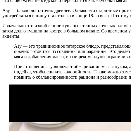
что слово «азу» персидское и переводится как «кусочки мяса».
Азу — блюдо достаточно древнее. Однако его старинные протот
употребляться в пищу стал только в конце 18-го века. Поэтому
Изначально это излюбленное кушанье степных кочевых племён 
затем долго тушили на костре в большом казане. Со временем
акценты.
Азу — это традиционное татарское блюдо, представляюще
обычно готовится из говядины или баранины. Это делает
мяса и добавления масла, врачи рекомендуют ограничива
Приготовление азу включает обжаривание мяса с луком, а
индейка, чтобы снизить калорийность. Также можно замен
помнить о сбалансированности рациона и разнообразии 