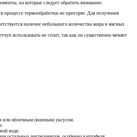
оменты, на которые следует обратить внимание.
 в процессе термообработки не пригорят. Для получения
иветствуется наличие небольшого количества жира в мясных
чуп использовать не стоит, так как он существенно меняет
м или яблочным (винным) уксусом.
т.
ной воде.
ения остальных ингредиентов, особенно картофеля.