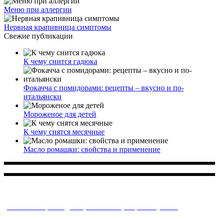
Меню при аллергии
Нервная крапивница симптомы
Свежие публикации
К чему снится гадюка
Фокачча с помидорами: рецепты – вкусно и по-
итальянски
Мороженое для детей
К чему снятся месячные
Масло ромашки: свойства и применение
Многопрофильное медицинское учреждение, которое
заботится о детском здоровье и оказывает медицинские
услуги высочайшего качества.
ул. Святоозерская д. 15 (м. Выхино) мкр. Кожухово
(м. ул
Дмитриевского, м. Лухмановская)