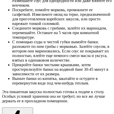
Размешайте соус для однородности или даже взбейте его
венчиком.
Поскребите, помойте морковь, промокните ее
салфеткой. Измельчите овощ на терке, предназначенной
для приготовления корейских закусок, или просто
нарежьте тонкой соломкой.
Соедините морковь с грибами, залейте их маринадом,
перемешайте. Оставьте на 5 часов при комнатной
температуре.
С помощью соды и чистой губки вымойте банки.
разложите по ним грибы с морковью. Залейте соусом, в
котором они мариновались. Если соус не покрывает их
полностью, влейте еще немного смеси масла и уксуса,
взятых в одинаковом количестве.
Прикройте банки чистыми крышками, затем
простерилизуйте банки на водяной бане 30-45 минут в
зависимости от их размера.
Выньте банки из кипятка, закатайте и остудите в
перевернутом виде под чем-нибудь теплым.
Эта пикантная закуска полностью готова к подаче к столу.
Особых условий хранения она не требует, но все же лучше
держать ее в прохладном помещении.