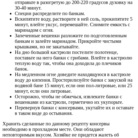
отправьте в разогретую до 200-220 градусов духовку на
30-40 минут.
Специи распределите по банкам.
Вскипятите воду, растворите в ней соль, прокипятите 5
минут, влейте уксус, перемешайте. Снимите емкость с
маринадом с огня.
Запеченные вешенки разложите по подготовленным
банкам и залейте маринадом. Прикройте чистыми
крышками, но не закатывайте.
На дно большой кастрюли постелите полотенце,
поставьте на него банки с грибами. Влейте в кастрюлю
теплую воду так, чтобы она доходила до плечиков
банок.
На медленном огне доведите находящуюся в кастрюле
воду до кипения. Простерилизуйте банки с закуской на
водяной бане 15 минут, если они пол-литровые, или 25
минут, если они литровые.
Осторожно, чтобы не обжечься, извлеките банки с
вешенками из кастрюли, герметично их укупорьте.
Перевернув банки с консервами, укутайте их и оставьте
в таком виде до остывания.
Хранить сделанные по данному рецепту консервы
необходимо в прохладном месте. Они обладают
неповторимым вкусом. Хозяйке не придется жалеть об