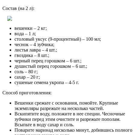
Состав (на 2 л):
вешенки – 2 кг;
вода – 1 л;
столовый уксус (9-процентный) – 100 мл;
чеснок – 4 зубчика;
листья лавра – 4 шт.;
гвоздика – 8 шт.;
черный перец горошком – 6 шт.;
душистый перец горошком – 6 шт.;
соль – 80 г;
сахар – 20 г;
сушеные семена укропа – 4-5 г.
Способ приготовления:
Вешенки срежьте с основания, помойте. Крупные
экземпляры разрежьте на несколько частей.
Вскипятите воду, положите в нее специи. Чесночные
зубчики перед этим очистите и разрежьте пополам.
Всыпьте в воду сахар и соль.
Поварите маринад несколько минут, добившись полного