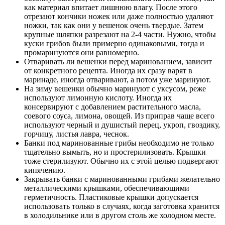
как материал впитает лишнюю влагу. После этого
отрезают кончики ножек или даже полностью удаляют
ножки, так как они у вешенок очень твердые. Затем
крупные шляпки разрезают на 2-4 части. Нужно, чтобы
куски грибов были примерно одинаковыми, тогда и
промаринуются они равномерно.
Отваривать ли вешенки перед маринованием, зависит
от конкретного рецепта. Иногда их сразу варят в
маринаде, иногда отваривают, а потом уже маринуют.
На зиму вешенки обычно маринуют с уксусом, реже
используют лимонную кислоту. Иногда их
консервируют с добавлением растительного масла,
соевого соуса, лимона, овощей. Из приправ чаще всего
используют черный и душистый перец, укроп, гвоздику,
горчицу, листья лавра, чеснок.
Банки под маринованные грибы необходимо не только
тщательно вымыть, но и простерилизовать. Крышки
тоже стерилизуют. Обычно их с этой целью подвергают
кипячению.
Закрывать банки с маринованными грибами желательно
металлическими крышками, обеспечивающими
герметичность. Пластиковые крышки допускается
использовать только в случаях, когда заготовка хранится
в холодильнике или в другом столь же холодном месте.