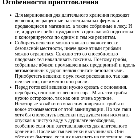
Особенности приготовления
Для маринования для длительного хранения подходят
вешенки, выращенные на специальных фермах и
продающиеся в магазинах, а также собранные в лесу. И
те, и другие грибы нуждаются в одинаковой подготовке
и консервируются по одним и тем же рецептам.
Собирать вешенки можно только в экологически
безопасной местности, иначе даже этими грибами
можно отравиться. Связано это со способностью
плодовых тел накапливать токсины. Поэтому грибы,
собранные вблизи промышленных предприятий и вдоль
автомобильных дорог нельзя считать безопасными.
Приобретать вешенки с рук тоже рискованно, так как
неизвестно, где именно они росли.
Перед готовкой вешенки нужно срезать с основания,
перебрать, очистив от лесного сора. Мыть эти грибы
нужно осторожно, так как они очень хрупкие.
Некоторые хозяйки из опасения повредить грибы и
вовсе отказываются от этой манипуляции. Но все-таки
хотя бы сполоснуть вешенки под душем или искупать,
опуская в чистую воду в дуршлаге необходимо,
особенно если они заготавливаются для длительного
хранения. После мытья вешенки высушивают. Они
обсохнут быстрее, если их высыпать на полотенце, так